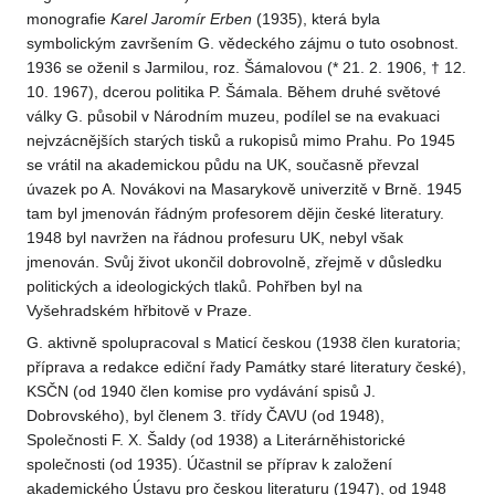
monografie
Karel Jaromír Erben
(1935), která byla
symbolickým završením G. vědeckého zájmu o tuto osobnost.
1936 se oženil s Jarmilou, roz. Šámalovou (* 21. 2. 1906, † 12.
10. 1967), dcerou politika P. Šámala. Během druhé světové
války G. působil v Národním muzeu, podílel se na evakuaci
nejvzácnějších starých tisků a rukopisů mimo Prahu. Po 1945
se vrátil na akademickou půdu na UK, současně převzal
úvazek po A. Novákovi na Masarykově univerzitě v Brně. 1945
tam byl jmenován řádným profesorem dějin české literatury.
1948 byl navržen na řádnou profesuru UK, nebyl však
jmenován. Svůj život ukončil dobrovolně, zřejmě v důsledku
politických a ideologických tlaků. Pohřben byl na
Vyšehradském hřbitově v Praze.
G. aktivně spolupracoval s Maticí českou (1938 člen kuratoria;
příprava a redakce ediční řady Památky staré literatury české),
KSČN (od 1940 člen komise pro vydávání spisů J.
Dobrovského), byl členem 3. třídy ČAVU (od 1948),
Společnosti F. X. Šaldy (od 1938) a Literárněhistorické
společnosti (od 1935). Účastnil se příprav k založení
akademického Ústavu pro českou literaturu (1947), od 1948