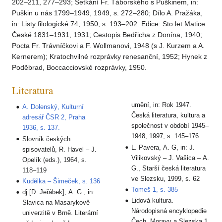
202–211, 277–293; Setkání Fr. Táborského s Puškinem, in:
Puškin u nás 1799–1949, 1949, s. 272–280; Dílo A. Pražáka,
in: Listy filologické 74, 1950, s. 193–202. Edice: Sto let Matice
České 1831–1931, 1931; Cestopis Bedřicha z Donína, 1940;
Pocta Fr. Trávníčkovi a F. Wollmanovi, 1948 (s J. Kurzem a A.
Kernerem); Kratochvilné rozprávky renesanční, 1952; Hynek z
Poděbrad, Boccacciovské rozprávky, 1950.
Literatura
umění, in: Rok 1947.
A. Dolenský, Kulturní
Česká literatura, kultura a
adresář ČSR 2, Praha
společnost v období 1945–
1936, s. 137.
1948, 1997, s. 145–176
Slovník českých
L. Pavera, A. G, in: J.
spisovatelů, R. Havel – J.
Vilikovský – J. Vašica – A.
Opelík (eds.), 1964, s.
G., Starší česká literatura
118–119
ve Slezsku, 1999, s. 62
Kudělka – Šimeček, s. 136
Tomeš 1, s. 385
dj [D. Jeřábek], A. G., in:
Lidová kultura.
Slavica na Masarykově
Národopisná encyklopedie
univerzitě v Brně. Literární
Čech, Moravy a Slezska 1,