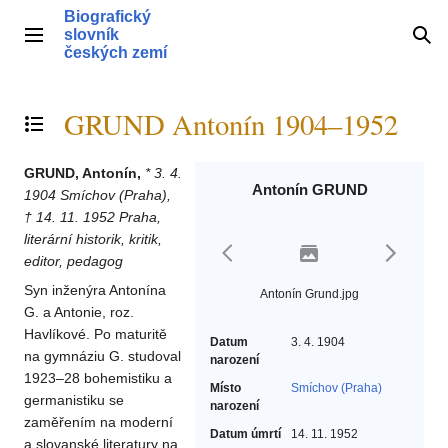
Přeskočit
Biografický
na
slovník
Hlavní menu
Hle
obsah
českých zemí
GRUND Antonín 1904–1952
Přepnout obsah
GRUND, Antonín,
* 3. 4.
Antonín GRUND
1904 Smíchov (Praha),
† 14. 11. 1952 Praha,
literární historik, kritik,
editor, pedagog
Syn inženýra Antonína
Antonín Grund.jpg
G. a Antonie, roz.
Havlíkové. Po maturitě
Datum
3. 4. 1904
na gymnáziu G. studoval
narození
1923–28 bohemistiku a
Místo
Smíchov (Praha)
germanistiku se
narození
zaměřením na moderní
Datum úmrtí
14. 11. 1952
a slovanské literatury na