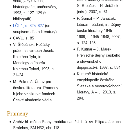
věda, jazykověda,
S. Brouček – R. Jeřábek
historiografie, uměnovědy,
(eds.), 2007, s. 61
1993, s. 127–129 (s
P. Šámal – P. Janáček,
bibliografií)
Literární bádání, in: Dějiny
LČL 1, s. 825–827
(se
české literatury 1945–
soupisem díla a literatury)
1989, I. 1945–1948, 2007,
ČAVU, s. 85
s. 124–125
V. Štěpánek, Počátky
F. Kutnar – J. Marek,
práce na spisech Josefa
Přehledné dějiny českého
Kajetána Tyla, in:
a slovenského
Monology o Josefu
dějepisectví, 1997, s. 894
Kajetánu Tylovi, 1993, s.
Kulturně-historická
21–24
encyklopedie českého
M. Pokorná, Ústav pro
Slezska a severovýchodní
českou literaturu. Prameny
Moravy, A – L, 2013, s.
k jeho vzniku ve fondech
294.
České akademie věd a
Prameny
Archiv hl. města Prahy, matrika nar. řkt. f. ú. sv. Filipa a Jakuba
Smíchov, SM N32, obr. 118