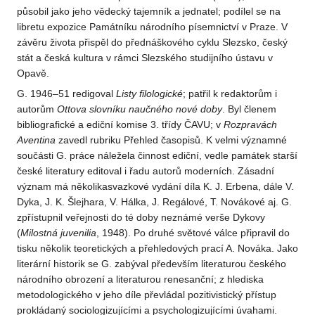
působil jako jeho vědecký tajemník a jednatel; podílel se na
libretu expozice Památníku národního písemnictví v Praze. V
závěru života přispěl do přednáškového cyklu Slezsko, český
stát a česká kultura v rámci Slezského studijního ústavu v
Opavě.
G. 1946–51 redigoval
Listy filologické
; patřil k redaktorům i
autorům
Ottova slovníku naučného nové doby
. Byl členem
bibliografické a ediční komise 3. třídy ČAVU; v
Rozpravách
Aventina
zavedl rubriku Přehled časopisů. K velmi významné
součásti G. práce náležela činnost ediční, vedle památek starší
české literatury editoval i řadu autorů moderních. Zásadní
význam má několikasvazkové vydání díla K. J. Erbena, dále V.
Dyka, J. K. Šlejhara, V. Hálka, J. Regálové, T. Novákové aj. G.
zpřístupnil veřejnosti do té doby neznámé verše Dykovy
(
Milostná juvenilia
, 1948). Po druhé světové válce připravil do
tisku několik teoretických a přehledových prací A. Nováka. Jako
literární historik se G. zabýval především literaturou českého
národního obrození a literaturou renesanční; z hlediska
metodologického v jeho díle převládal pozitivistický přístup
prokládaný sociologizujícími a psychologizujícími úvahami.