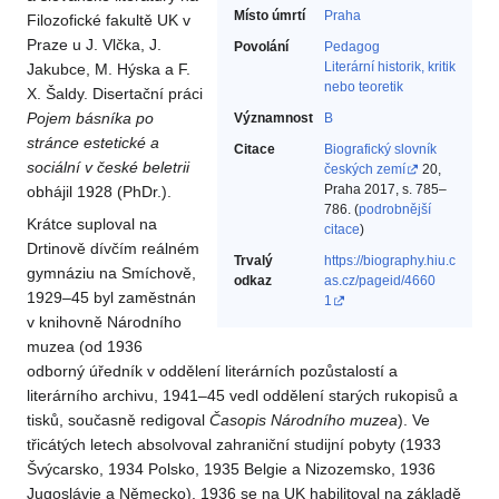
Místo úmrtí
Praha
Filozofické fakultě UK v
Praze u J. Vlčka, J.
Povolání
Pedagog‎
Literární historik, kritik
Jakubce, M. Hýska a F.
nebo teoretik‎
X. Šaldy. Disertační práci
Pojem básníka po
Významnost
B
stránce estetické a
Citace
Biografický slovník
sociální v české beletrii
českých zemí
20,
Praha 2017, s. 785–
obhájil 1928 (PhDr.).
786. (
podrobnější
Krátce suploval na
citace
)
Drtinově dívčím reálném
Trvalý
https://biography.hiu.c
gymnáziu na Smíchově,
odkaz
as.cz/pageid/4660
1929–45 byl zaměstnán
1
v knihovně Národního
muzea (od 1936
odborný úředník v oddělení literárních pozůstalostí a
literárního archivu, 1941–45 vedl oddělení starých rukopisů a
tisků, současně redigoval
Časopis Národního muzea
). Ve
třicátých letech absolvoval zahraniční studijní pobyty (1933
Švýcarsko, 1934 Polsko, 1935 Belgie a Nizozemsko, 1936
Jugoslávie a Německo). 1936 se na UK habilitoval na základě