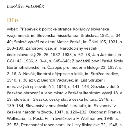
LUKÁŠ F. PELUNĚK
Dílo
výběr: Příspěvek k politické stránce Kollárovy slovanské
vzájemnosti, in: Slovenská miscellanea, Bratislava 1931, s. 34–
40; Stoleté výročí založení Matice české, in: ČNM 105, 1931, s.
168–199; Záhořovo lože, in: Národopisný věstník
českoslovanský 25–26, 1932–1933, s. 62–78; Jan Jakubec, in:
ČČH 42, 1936, č. 3–4, s. 645–646; Z počátků první české školy
literárněhistorické, in: Časopis pro moderní filologii 23, 1937, s.
2–16; A. Novák, literární dějepisec a kritik, in: Strážce tradice,
1940, s. 38 až 62; Bedřich Václavek, in: List Sdružení
moravských spisovatelů 1, 1946, s. 141–146; Slezsko v době
českého obrození a jeho místo v českém literárním vývoji 18. a
19. století, in: Slezsko, český stát a česká kultura, 1946, s.
139–154; Slovanství v novočeské literatuře, in: Slovanství v
českém národním životě, 1947, s. 120–132; Osobnost Franka
Wollmana, in: Pocta Fr. Trávníčkovi a F. Wollmanovi, 1948, s.
39–53; Renesanční tance smrti, in: Listy filologické 72, 1948, s.