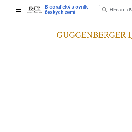
Přeskočit
Biografický slovník
na
Hlavní menu
českých zemí
obsah
GUGGENBERGER Igna