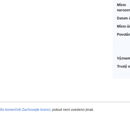
Místo
narozen
Datum 
Místo ú
Povolán
Význam
Trvalý 
lo komerčně-Zachovejte licenci
, pokud není uvedeno jinak.