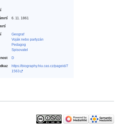
í
úmrtí
6. 11. 1861
mrtí
í
Geograf‎
Voják nebo partyzán‎
Pedagog‎
Spisovatel‎
nost
D
odkaz
https://biography.hiu.cas.cz/pageid/7
1563