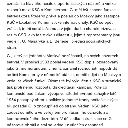
označil za hlavního nositele oportunistických názorů a viníka
rozporů mezi KSČ a Kominternou. G. měl být zbaven funkce
šéfredaktora
Rudého práva
a poslán do Moskvy jako zástupce
KSČ v Exekutivě Komunistické internacionály. KSČ se opět
vrátila k teorii sociálfašismu a v jejím duchu charakterizovala
režim ČSR jako fašistickou diktaturu, jejímiž reprezentanty jsou
vedle T. G. Masaryka a E. Beneše i předáci socialistických
stran.
G., který se jednání v Moskvě nezúčastnil, na svých názorech
setrval. V prosinci 1933 poslal vedení KSČ dopis, označovaný
jako G. memorandum, v němž oznámil rozhodnutí nepodřídit
se linii Kominterny v německé otázce, odmítl odjet do Moskvy a
vzdal se všech funkcí. Okamžitě byl vyloučen z KSČ a stranický
tisk proti němu rozpoutal diskreditační kampaň. Poté co
komunisté pod tlakem vývoje ve střední Evropě zahájili v létě
1934 postupný obrat k politice jednotné fronty antifašistických
sil, požádal G. o znovupřijetí do strany. Vedení KSČ jeho
žádost odmítlo a ve veřejném prohlášení ho označilo za
kontrarevolučního dezertéra. V důsledku ostrakizace se G.
názorově obrátil a stal se jednou z vůdčích osobností