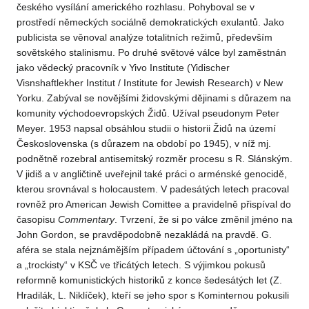
českého vysílání amerického rozhlasu. Pohyboval se v
prostředí německých sociálně demokratických exulantů. Jako
publicista se věnoval analýze totalitních režimů, především
sovětského stalinismu. Po druhé světové válce byl zaměstnán
jako vědecký pracovník v Yivo Institute (Yidischer
Visnshaftlekher Institut / Institute for Jewish Research) v New
Yorku. Zabýval se novějšími židovskými dějinami s důrazem na
komunity východoevropských Židů. Užíval pseudonym Peter
Meyer. 1953 napsal obsáhlou studii o historii Židů na území
Československa (s důrazem na období po 1945), v níž mj.
podnětně rozebral antisemitský rozměr procesu s R. Slánským.
V jidiš a v angličtině uveřejnil také práci o arménské genocidě,
kterou srovnával s holocaustem. V padesátých letech pracoval
rovněž pro American Jewish Comittee a pravidelně přispíval do
časopisu
Commentary
. Tvrzení, že si po válce změnil jméno na
John Gordon, se pravděpodobně nezakládá na pravdě. G.
aféra se stala nejznámějším případem účtování s „oportunisty“
a „trockisty“ v KSČ ve třicátých letech. S výjimkou pokusů
reformně komunistických historiků z konce šedesátých let (Z.
Hradilák, L. Niklíček), kteří se jeho spor s Kominternou pokusili