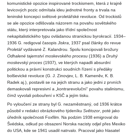
komunistické opozice inspirované trockismem, která z krajně
levicových pozic odmítala ideu jednotné fronty a trvala na
leninské koncepci světové proletářské revoluce. Od trockistů
se ale opozice odlišovala názorem na povahu sovětského
státu, který interpretovala jako třídní společnost
nekapitalistického typu ovládanou stranickou byrokracií. 1934–
1936 G. redigoval časopis
Jiskra
, 1937 psal články do revue
Proletář
vydávané Z. Kalandrou. Spolu koncipovali brožury
Odhalené tajemství moskevského procesu
(1936) a
Druhý
moskevský proces
(1937), ve kterých napadli absurdní
politickou a právní konstrukci soudních řízení s předáky
bolševické revoluce (G. J. Zinovjev, L. B. Kameněv, K. B.
Radek aj.), postavili se na jejich stranu a jako jedni z prvních
demaskovali represivní a „kontrarevoluční“ povahu stalinismu,
čímž vyvolali pobouření v KSČ a jejím tisku.
Po vyloučení ze strany byl G. nezaměstnaný, od 1936 krátce
působil v redakci obrázkového týdeníku
Světozor
, poté jako
úředník společnosti Foxfilm. Na podzim 1938 emigroval do
Švédska, odkud po obsazení Norska nacisty odjel přes Mexiko
do USA, kde se 1941 usadil natrvalo. Pracoval jako hlasatel