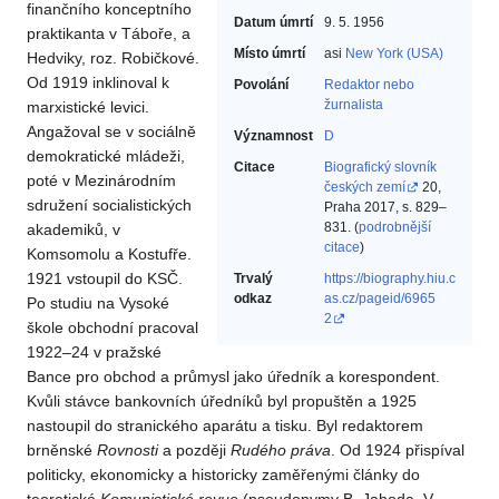
finančního konceptního
Datum úmrtí
9. 5. 1956
praktikanta v Táboře, a
Místo úmrtí
asi
New York (USA)
Hedviky, roz. Robičkové.
Od 1919 inklinoval k
Povolání
Redaktor nebo
žurnalista‎
marxistické levici.
Angažoval se v sociálně
Významnost
D
demokratické mládeži,
Citace
Biografický slovník
poté v Mezinárodním
českých zemí
20,
sdružení socialistických
Praha 2017, s. 829–
831. (
podrobnější
akademiků, v
citace
)
Komsomolu a Kostufře.
1921 vstoupil do KSČ.
Trvalý
https://biography.hiu.c
odkaz
as.cz/pageid/6965
Po studiu na Vysoké
2
škole obchodní pracoval
1922–24 v pražské
Bance pro obchod a průmysl jako úředník a korespondent.
Kvůli stávce bankovních úředníků byl propuštěn a 1925
nastoupil do stranického aparátu a tisku. Byl redaktorem
brněnské
Rovnosti
a později
Rudého práva
. Od 1924 přispíval
politicky, ekonomicky a historicky zaměřenými články do