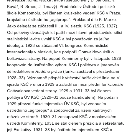
teoretické
Komunistické revue
(pseudonymy B. Jahoda, V.
Kovář, B. Srnec, J. Tmavý). Přednášel v Ústřední politické
škole Komsomolu, byl členem krajského vedení KSČ v Praze,
krajského i ústředního „agitpropu“. Překládal dílo K. Marxe.
Jako delegát se zúčastnil III. a IV. sjezdu KSČ (1925, 1927).
Od poloviny dvacátých let patřil mezi hlavní představitele sílící
stalinistické levice uvnitř KSČ a byl považován za jejího
ideologa. 1928 se zúčastnil VI. kongresu Komunistické
internacionály v Moskvě, kde podpořil Gottwaldovo úsilí o
bolševizaci strany. Na popud Kominterny byl v listopadu 1928
kooptován do ústředního výboru KSČ i politbyra a jmenován
šéfredaktorem
Rudého práva
(funkci zastával s přestávkami
1928–33). Významně přispěl k vítězství bolševické linie na V.
sjezdu KSČ v únoru 1929 a zařadil se mezi přední funkcionáře
Gottwaldova vedení strany. 1929 a 1931–33 byl členem
politbyra ÚV KSČ (1929–31 pouze kandidátem). Na podzim
1929 převzal funkci tajemníka ÚV KSČ, byl vedoucím
ústředního „agitpropu“ a zodpovídal za řízení kádrových
otázek ve straně. 1930–31 zastupoval KSČ v moskevském
ústředí Kominterny, 1931 se stal členem prezidia a sekretariátu
její Exekutivy. 1931–33 byl ústředním tajemníkem KSČ a