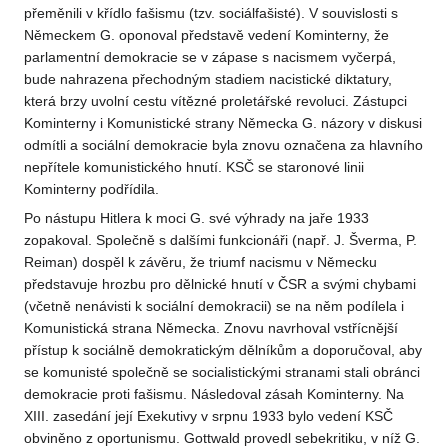
přeměnili v křídlo fašismu (tzv. sociálfašisté). V souvislosti s
Německem G. oponoval představě vedení Kominterny, že
parlamentní demokracie se v zápase s nacismem vyčerpá,
bude nahrazena přechodným stadiem nacistické diktatury,
která brzy uvolní cestu vítězné proletářské revoluci. Zástupci
Kominterny i Komunistické strany Německa G. názory v diskusi
odmítli a sociální demokracie byla znovu označena za hlavního
nepřítele komunistického hnutí. KSČ se staronové linii
Kominterny podřídila.
Po nástupu Hitlera k moci G. své výhrady na jaře 1933
zopakoval. Společně s dalšími funkcionáři (např. J. Šverma, P.
Reiman) dospěl k závěru, že triumf nacismu v Německu
představuje hrozbu pro dělnické hnutí v ČSR a svými chybami
(včetně nenávisti k sociální demokracii) se na něm podílela i
Komunistická strana Německa. Znovu navrhoval vstřícnější
přístup k sociálně demokratickým dělníkům a doporučoval, aby
se komunisté společně se socialistickými stranami stali obránci
demokracie proti fašismu. Následoval zásah Kominterny. Na
XIII. zasedání její Exekutivy v srpnu 1933 bylo vedení KSČ
obviněno z oportunismu. Gottwald provedl sebekritiku, v níž G.