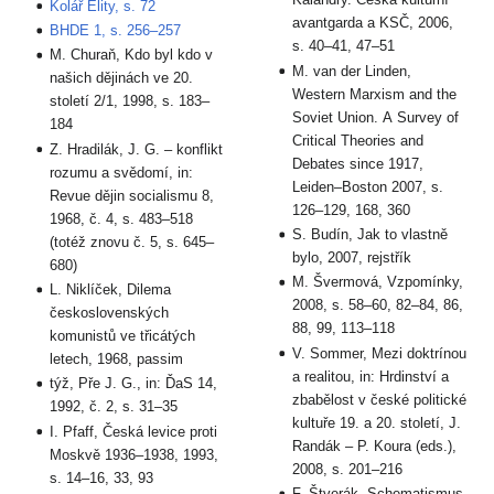
Kolář Elity, s. 72
avantgarda a KSČ, 2006,
BHDE 1, s. 256–257
s. 40–41, 47–51
M. Churaň, Kdo byl kdo v
M. van der Linden,
našich dějinách ve 20.
Western Marxism and the
století 2/1, 1998, s. 183–
Soviet Union. A Survey of
184
Critical Theories and
Z. Hradilák, J. G. – konflikt
Debates since 1917,
rozumu a svědomí, in:
Leiden–Boston 2007, s.
Revue dějin socialismu 8,
126–129, 168, 360
1968, č. 4, s. 483–518
S. Budín, Jak to vlastně
(totéž znovu č. 5, s. 645–
bylo, 2007, rejstřík
680)
M. Švermová, Vzpomínky,
L. Niklíček, Dilema
2008, s. 58–60, 82–84, 86,
československých
88, 99, 113–118
komunistů ve třicátých
V. Sommer, Mezi doktrínou
letech, 1968, passim
a realitou, in: Hrdinství a
týž, Pře J. G., in: ĎaS 14,
zbabělost v české politické
1992, č. 2, s. 31–35
kultuře 19. a 20. století, J.
I. Pfaff, Česká levice proti
Randák – P. Koura (eds.),
Moskvě 1936–1938, 1993,
2008, s. 201–216
s. 14–16, 33, 93
F. Štverák, Schematismus