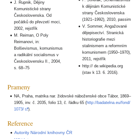
J. Rupnik, Dějiny
k dějinám Komunistické
Komunistické strany
strany Československa
Československa. Od
(1921–1992), 2010, passim
počátků do převzetí moci,
V. Sommer, Angažované
2002, rejstřík
dějepisectví. Stranická
M. Reiman, O Poly
historiografie mezi
Reimanovi, in:
stalinismem a reformním
Bolševismus, komunismus
komunismem (1950–1970),
a radikální socialismus v
2011, rejstřík
Československu II., 2004,
http:// de.wikipedia.org
s. 68–75
(stav k 13. 6. 2016).
Prameny
NA, Praha, matrika nar. židovské náboženské obce Tábor, 1869–
1905, inv. č. 2035, folio 13, č. řádku 65 (
http://badatelna.eu/fond/
1073/
).
Reference
Autority Národní knihovny ČR