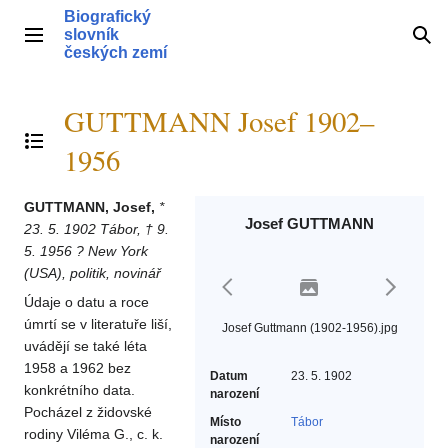
Přeskočit
Biografický
na
slovník
Hlavní menu
Hle
obsah
českých zemí
GUTTMANN Josef 1902–
Přepnout obsah
1956
GUTTMANN, Josef,
*
Josef GUTTMANN
23. 5. 1902 Tábor, † 9.
5. 1956 ? New York
(USA), politik, novinář
Údaje o datu a roce
úmrtí se v literatuře liší,
Josef Guttmann (1902-1956).jpg
uvádějí se také léta
1958 a 1962 bez
Datum
23. 5. 1902
konkrétního data.
narození
Pocházel z židovské
Místo
Tábor
rodiny Viléma G., c. k.
narození