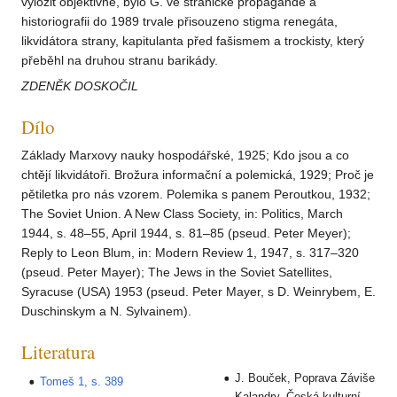
vyložit objektivně, bylo G. ve stranické propagandě a
historiografii do 1989 trvale přisouzeno stigma renegáta,
likvidátora strany, kapitulanta před fašismem a trockisty, který
přeběhl na druhou stranu barikády.
ZDENĚK DOSKOČIL
Dílo
Základy Marxovy nauky hospodářské, 1925; Kdo jsou a co
chtějí likvidátoři. Brožura informační a polemická, 1929; Proč je
pětiletka pro nás vzorem. Polemika s panem Peroutkou, 1932;
The Soviet Union. A New Class Society, in: Politics, March
1944, s. 48–55, April 1944, s. 81–85 (pseud. Peter Meyer);
Reply to Leon Blum, in: Modern Review 1, 1947, s. 317–320
(pseud. Peter Mayer); The Jews in the Soviet Satellites,
Syracuse (USA) 1953 (pseud. Peter Mayer, s D. Weinrybem, E.
Duschinskym a N. Sylvainem).
Literatura
J. Bouček, Poprava Záviše
Tomeš 1, s. 389
Kalandry. Česká kulturní