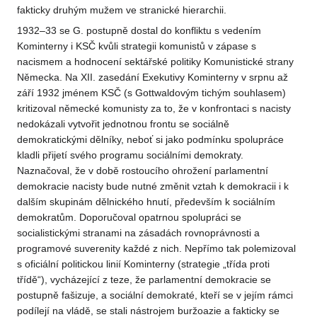
fakticky druhým mužem ve stranické hierarchii.
1932–33 se G. postupně dostal do konfliktu s vedením
Kominterny i KSČ kvůli strategii komunistů v zápase s
nacismem a hodnocení sektářské politiky Komunistické strany
Německa. Na XII. zasedání Exekutivy Kominterny v srpnu až
září 1932 jménem KSČ (s Gottwaldovým tichým souhlasem)
kritizoval německé komunisty za to, že v konfrontaci s nacisty
nedokázali vytvořit jednotnou frontu se sociálně
demokratickými dělníky, neboť si jako podmínku spolupráce
kladli přijetí svého programu sociálními demokraty.
Naznačoval, že v době rostoucího ohrožení parlamentní
demokracie nacisty bude nutné změnit vztah k demokracii i k
dalším skupinám dělnického hnutí, především k sociálním
demokratům. Doporučoval opatrnou spolupráci se
socialistickými stranami na zásadách rovnoprávnosti a
programové suverenity každé z nich. Nepřímo tak polemizoval
s oficiální politickou linií Kominterny (strategie „třída proti
třídě“), vycházející z teze, že parlamentní demokracie se
postupně fašizuje, a sociální demokraté, kteří se v jejím rámci
podílejí na vládě, se stali nástrojem buržoazie a fakticky se