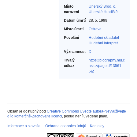
Místo
Uherský Brod, o.
narození
Uherské Hradiště
Datum úmrtí
28. 5. 1999
Místo úmrtí
Ostrava
Povolání
Hudební skladatel‎
Hudební interpret‎
Významnost
D
Trvalý
https://biography.hiu.c
odkaz
as.cz/pageid/13561
5
Obsah je dostupný pod
Creative Commons Uveďte autora-Nevyužívejte
dílo komerčně-Zachovejte licenci
, pokud není uvedeno jinak.
Informace o slovníku
Ochrana osobních údajů
Kontakty