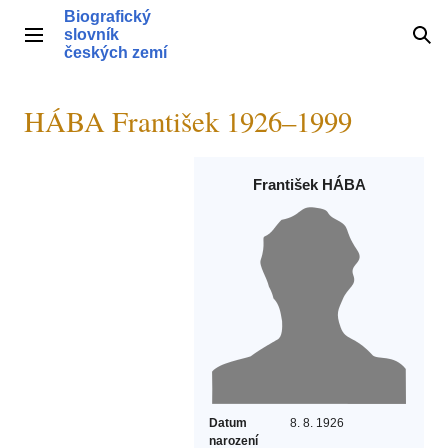
Přeskočit
Biografický
na
slovník
Hlavní menu
Hle
obsah
českých zemí
HÁBA František 1926–1999
František HÁBA
Datum
8. 8. 1926
narození