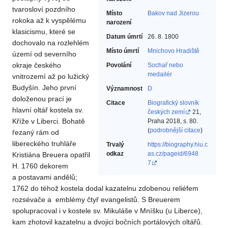
tvarosloví pozdního
Místo
Bakov nad Jizerou
rokoka až k vyspělému
narození
klasicismu, které se
Datum úmrtí
26. 8. 1800
dochovalo na rozlehlém
Místo úmrtí
Mnichovo Hradiště
území od severního
okraje českého
Povolání
Sochař nebo
medailér‎
vnitrozemí až po lužický
Budyšín. Jeho první
Významnost
D
doloženou prací je
Citace
Biografický slovník
hlavní oltář kostela sv.
českých zemí
21,
Kříže v Liberci. Bohatě
Praha 2018, s. 80.
(
podrobnější citace
)
řezaný rám od
libereckého truhláře
Trvalý
https://biography.hiu.c
odkaz
as.cz/pageid/6948
Kristiána Breuera opatřil
7
H. 1760 dekorem
a postavami andělů;
1762 do téhož kostela dodal kazatelnu zdobenou reliéfem
rozsévače a emblémy čtyř evangelistů. S Breuerem
spolupracoval i v kostele sv. Mikuláše v Mníšku (u Liberce),
kam zhotovil kazatelnu a dvojici bočních portálových oltářů.