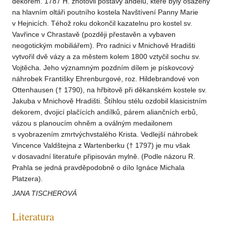
dekorem. 1787 H. zhotovil postavy andělů, které byly osazeny
na hlavním oltáři poutního kostela Navštívení Panny Marie
v Hejnicích. Téhož roku dokončil kazatelnu pro kostel sv.
Vavřince v Chrastavě (později přestavěn a vybaven
neogotickým mobiliářem). Pro radnici v Mnichově Hradišti
vytvořil dvě vázy a za městem kolem 1800 vztyčil sochu sv.
Vojtěcha. Jeho významným pozdním dílem je pískovcový
náhrobek Františky Ehrenburgové, roz. Hildebrandové von
Ottenhausen († 1790), na hřbitově při děkanském kostele sv.
Jakuba v Mnichově Hradišti. Štíhlou stélu ozdobil klasicistním
dekorem, dvojicí plačících andílků, párem aliančních erbů,
vázou s planoucím ohněm a oválným medailonem
s vyobrazením zmrtvýchvstalého Krista. Vedlejší náhrobek
Vincence Valdštejna z Wartenberku († 1797) je mu však
v dosavadní literatuře připisován mylně. (Podle názoru R.
Prahla se jedná pravděpodobně o dílo Ignáce Michala
Platzera).
JANA TISCHEROVÁ
Literatura