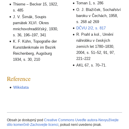
Toman 1, s. 286
Thieme – Becker 15, 1922,
O. J. Blažíček, Sochařství
s. 485
baroku v Čechách, 1958,
J. V. Šimák, Soupis
s. 268 až 269
památek XLVI. Okres
DČVU 2/2, s. 817
mnichovohradišťský, 1930,
R. Prahl a kol., Umění
s. 36, 196–197, 341
náhrobku v českých
K. F. Kühn, Topografie der
zemích let 1780–1830,
Kunstdenkmale im Bezirk
2004, s. 51–52, 91, 97,
Reichenberg, Augsburg
221–222
1934, s. 30, 210
AKL 67, s. 70–71.
Reference
Wikidata
Obsah je dostupný pod
Creative Commons Uveďte autora-Nevyužívejte
dílo komerčně-Zachovejte licenci
, pokud není uvedeno jinak.