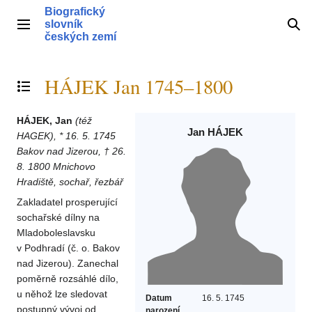
Přeskočit
Biografický
na
slovník
Hlavní menu
Hle
obsah
českých zemí
HÁJEK Jan 1745–1800
Přepnout obsah
HÁJEK, Jan
(též
Jan HÁJEK
HAGEK), * 16. 5. 1745
Bakov nad Jizerou, † 26.
8. 1800 Mnichovo
Hradiště, sochař, řezbář
Zakladatel prosperující
sochařské dílny na
Mladoboleslavsku
v Podhradí (č. o. Bakov
nad Jizerou). Zanechal
poměrně rozsáhlé dílo,
u něhož lze sledovat
Datum
16. 5. 1745
postupný vývoj od
narození