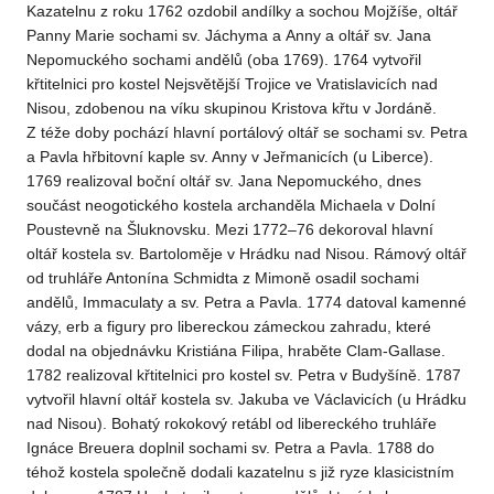
Kazatelnu z roku 1762 ozdobil andílky a sochou Mojžíše, oltář
Panny Marie sochami sv. Jáchyma a Anny a oltář sv. Jana
Nepomuckého sochami andělů (oba 1769). 1764 vytvořil
křtitelnici pro kostel Nejsvětější Trojice ve Vratislavicích nad
Nisou, zdobenou na víku skupinou Kristova křtu v Jordáně.
Z téže doby pochází hlavní portálový oltář se sochami sv. Petra
a Pavla hřbitovní kaple sv. Anny v Jeřmanicích (u Liberce).
1769 realizoval boční oltář sv. Jana Nepomuckého, dnes
součást neogotického kostela archanděla Michaela v Dolní
Poustevně na Šluknovsku. Mezi 1772–76 dekoroval hlavní
oltář kostela sv. Bartoloměje v Hrádku nad Nisou. Rámový oltář
od truhláře Antonína Schmidta z Mimoně osadil sochami
andělů, Immaculaty a sv. Petra a Pavla. 1774 datoval kamenné
vázy, erb a figury pro libereckou zámeckou zahradu, které
dodal na objednávku Kristiána Filipa, hraběte Clam-Gallase.
1782 realizoval křtitelnici pro kostel sv. Petra v Budyšíně. 1787
vytvořil hlavní oltář kostela sv. Jakuba ve Václavicích (u Hrádku
nad Nisou). Bohatý rokokový retábl od libereckého truhláře
Ignáce Breuera doplnil sochami sv. Petra a Pavla. 1788 do
téhož kostela společně dodali kazatelnu s již ryze klasicistním