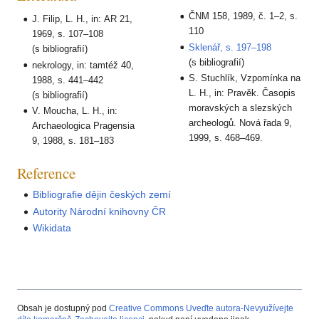
ČNM 158, 1989, č. 1–2, s.
J. Filip, L. H., in: AR 21,
110
1969, s. 107–108
Sklenář, s. 197–198
(s bibliografií)
(s bibliografií)
nekrology, in: tamtéž 40,
S. Stuchlík, Vzpomínka na
1988, s. 441–442
L. H., in: Pravěk. Časopis
(s bibliografií)
moravských a slezských
V. Moucha, L. H., in:
archeologů. Nová řada 9,
Archaeologica Pragensia
1999, s. 468–469.
9, 1988, s. 181–183
Reference
Bibliografie dějin českých zemí
Autority Národní knihovny ČR
Wikidata
Obsah je dostupný pod
Creative Commons Uveďte autora-Nevyužívejte