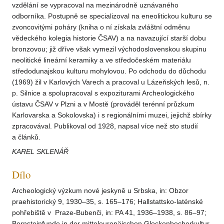
vzdělání se vypracoval na mezinárodně uznávaného
odborníka. Postupně se specializoval na eneolitickou kulturu se
zvoncovitými poháry (kniha o ní získala zvláštní odměnu
vědeckého kolegia historie ČSAV) a na navazující starší dobu
bronzovou; již dříve však vymezil východoslovenskou skupinu
neolitické lineární keramiky a ve středočeském materiálu
středodunajskou kulturu mohylovou. Po odchodu do důchodu
(1969) žil v Karlových Varech a pracoval u Lázeňských lesů, n.
p. Silnice a spolupracoval s expoziturami Archeologického
ústavu ČSAV v Plzni a v Mostě (prováděl terénní průzkum
Karlovarska a Sokolovska) i s regionálními muzei, jejichž sbírky
zpracovával. Publikoval od 1928, napsal více než sto studií
a článků.
KAREL SKLENÁŘ
Dílo
Archeologický výzkum nové jeskyně u Srbska, in: Obzor
praehistorický 9, 1930–35, s. 165–176; Hallstattsko-laténské
pohřebiště v Praze-Bubenči, in: PA 41, 1936–1938, s. 86–97;
Bernsteinfunde in der mitteleuropäischen Glockenbecherkultur,