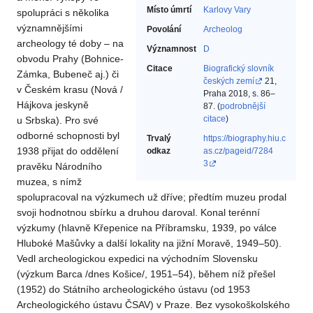
Místo úmrtí
Karlovy Vary
spolupráci s několika
významnějšími
Povolání
Archeolog‎
archeology té doby – na
Významnost
D
obvodu Prahy (Bohnice-
Citace
Biografický slovník
Zámka, Bubeneč aj.) či
českých zemí
21,
v Českém krasu (Nová /
Praha 2018, s. 86–
Hájkova jeskyně
87. (
podrobnější
citace
)
u Srbska). Pro své
odborné schopnosti byl
Trvalý
https://biography.hiu.c
1938 přijat do oddělení
odkaz
as.cz/pageid/7284
3
pravěku Národního
muzea, s nímž
spolupracoval na výzkumech už dříve; předtím muzeu prodal
svoji hodnotnou sbírku a druhou daroval. Konal terénní
výzkumy (hlavně Křepenice na Příbramsku, 1939, po válce
Hluboké Mašůvky a další lokality na jižní Moravě, 1949–50).
Vedl archeologickou expedici na východním Slovensku
(výzkum Barca /dnes Košice/, 1951–54), během níž přešel
(1952) do Státního archeologického ústavu (od 1953
Archeologického ústavu ČSAV) v Praze. Bez vysokoškolského