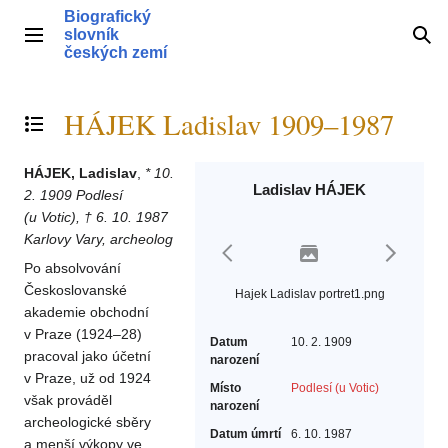
Přeskočit
Biografický
na
slovník
Hlavní menu
Hle
obsah
českých zemí
HÁJEK Ladislav 1909–1987
Přepnout obsah
HÁJEK, Ladislav
,
* 10.
Ladislav HÁJEK
2. 1909 Podlesí
(u Votic), † 6. 10. 1987
Karlovy Vary, archeolog
Po absolvování
Českoslovanské
Hajek Ladislav portret1.png
akademie obchodní
v Praze (1924–28)
Datum
10. 2. 1909
pracoval jako účetní
narození
v Praze, už od 1924
Místo
Podlesí (u Votic)
však prováděl
narození
archeologické sběry
Datum úmrtí
6. 10. 1987
a menší výkopy ve