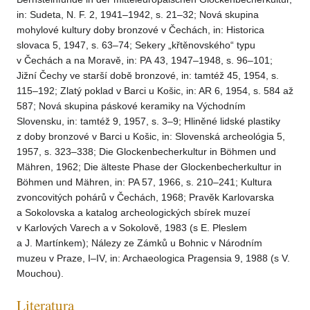
in: Sudeta, N. F. 2, 1941–1942, s. 21–32; Nová skupina
mohylové kultury doby bronzové v Čechách, in: Historica
slovaca 5, 1947, s. 63–74; Sekery „křtěnovského“ typu
v Čechách a na Moravě, in: PA 43, 1947–1948, s. 96–101;
Jižní Čechy ve starší době bronzové, in: tamtéž 45, 1954, s.
115–192; Zlatý poklad v Barci u Košic, in: AR 6, 1954, s. 584 až
587; Nová skupina páskové keramiky na Východním
Slovensku, in: tamtéž 9, 1957, s. 3–9; Hliněné lidské plastiky
z doby bronzové v Barci u Košic, in: Slovenská archeológia 5,
1957, s. 323–338; Die Glockenbecherkultur in Böhmen und
Mähren, 1962; Die älteste Phase der Glockenbecherkultur in
Böhmen und Mähren, in: PA 57, 1966, s. 210–241; Kultura
zvoncovitých pohárů v Čechách, 1968; Pravěk Karlovarska
a Sokolovska a katalog archeologických sbírek muzeí
v Karlových Varech a v Sokolově, 1983 (s E. Pleslem
a J. Martínkem); Nálezy ze Zámků u Bohnic v Národním
muzeu v Praze, I–IV, in: Archaeologica Pragensia 9, 1988 (s V.
Mouchou).
Literatura