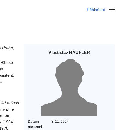
Přihlášení
Osobní 
5 Praha,
Vlastislav HÄUFLER
1938 se
na
sistent,
 a
ské oblasti
í v plné
černém
í
(1964–
Datum
3. 11. 1924
narození
1978,