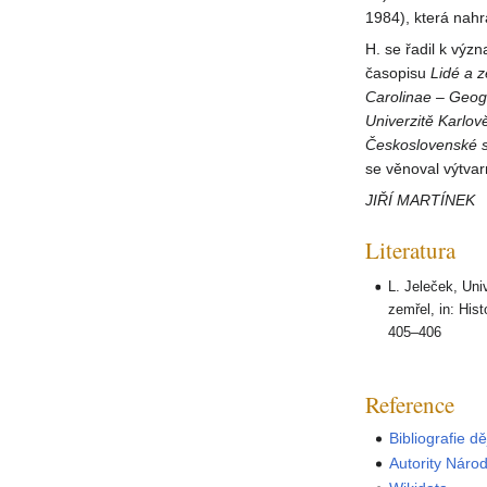
1984), která nahr
H. se řadil k výz
časopisu
Lidé a 
Carolinae – Geog
Univerzitě Karlov
Československé s
se věnoval výtva
JIŘÍ MARTÍNEK
Literatura
L. Jeleček, Uni
zemřel, in: Hist
405–406
Reference
Bibliografie d
Autority Náro