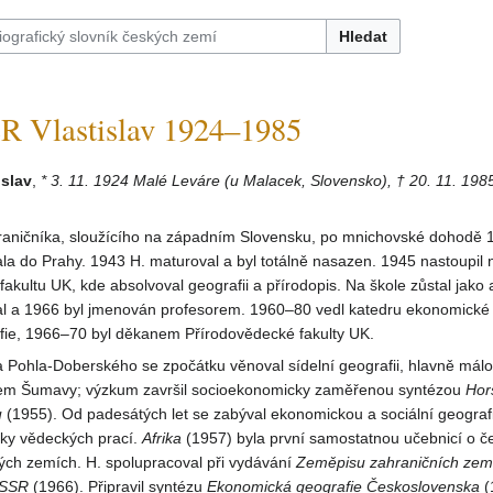
Hledat
Vlastislav 1924–1985
slav
,
* 3. 11. 1924 Malé Leváre (u Malacek, Slovensko), † 20. 11. 198
aničníka, sloužícího na západním Slovensku, po mnichovské dohodě 
la do Prahy. 1943 H. maturoval a byl totálně nasazen. 1945 nastoupil 
akultu UK, kde absolvoval geografii a přírodopis. Na škole zůstal jako a
val a 1966 byl jmenován profesorem. 1960–80 vedl katedru ekonomické
afie, 1966–70 byl děkanem Přírodovědecké fakulty UK.
 Pohla-Doberského se zpočátku věnoval sídelní geografii, hlavně málo
tem Šumavy; výzkum završil socioekonomicky zaměřenou syntézou
Hor
u
(1955). Od padesátých let se zabýval ekonomickou a sociální geografi
ítky vědeckých prací.
Afrika
(1957) byla první samostatnou učebnicí o 
ých zemích. H. spolupracoval při vydávání
Zeměpisu zahraničních zem
ČSSR
(1966). Připravil syntézu
Ekonomická geografie Československa
(