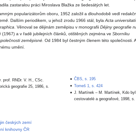
adila zastaralou práci Miroslava Blažka ze šedesátých let.
namným popularizátorům oboru, 1952 založil a dlouhodobě vedl redakčn
země
. Dalším periodikem, u jehož zrodu 1966 stál, byla
Acta universitati
raphica
. Věnoval se dějinám zeměpisu v monografii
Dějiny geografie n
ě
(1967) a v řadě jubilejních článků, otištěných zejména ve
Sborníku
polečnosti zeměpisné
. Od 1984 byl čestným členem této společnosti.
rnému umění.
ČBS, s. 195
v. prof. RNDr. V. H., CSc.
Tomeš 1, s. 424
orická geografie 25, 1986, s.
J. Martínek – M. Martínek, Kdo byl
cestovatelé a geografové, 1998, s.
ějin českých zemí
dní knihovny ČR