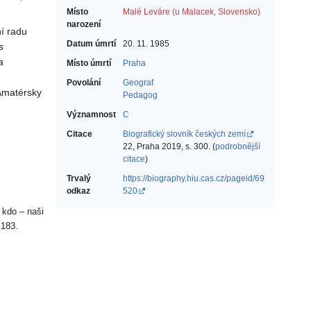
Místo
Malé Leváre (u Malacek, Slovensko)
narození
í radu
Datum úmrtí
20. 11. 1985
s
a
Místo úmrtí
Praha
Povolání
Geograf‎
 Amatérsky
Pedagog‎
Významnost
C
Citace
Biografický slovník českých zemí
22, Praha 2019, s. 300. (
podrobnější
citace
)
Trvalý
https://biography.hiu.cas.cz/pageid/69
odkaz
520
 kdo – naši
 183.