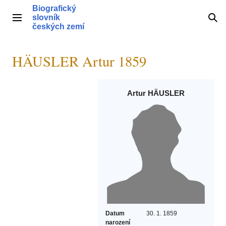
Přeskočit
Biografický
na
slovník
Hlavní menu
Hle
obsah
českých zemí
HÄUSLER Artur 1859
Artur HÄUSLER
Datum
30. 1. 1859
narození