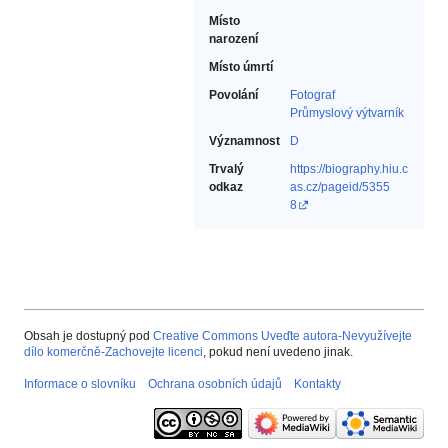
Místo
narození
Místo úmrtí
Povolání
Fotograf‎
Průmyslový výtvarník‎
Významnost
D
Trvalý
https://biography.hiu.c
odkaz
as.cz/pageid/5355
8
Obsah je dostupný pod
Creative Commons Uveďte autora-Nevyužívejte
dílo komerčně-Zachovejte licenci
, pokud není uvedeno jinak.
Informace o slovníku
Ochrana osobních údajů
Kontakty