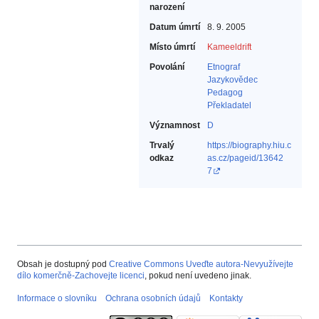
narození
Datum úmrtí
8. 9. 2005
Místo úmrtí
Kameeldrift
Povolání
Etnograf‎
Jazykovědec‎
Pedagog‎
Překladatel‎
Významnost
D
Trvalý
https://biography.hiu.c
odkaz
as.cz/pageid/13642
7
Obsah je dostupný pod
Creative Commons Uveďte autora-Nevyužívejte
dílo komerčně-Zachovejte licenci
, pokud není uvedeno jinak.
Informace o slovníku
Ochrana osobních údajů
Kontakty