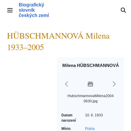
Přeskočit
Biografický
na
slovník
Hlavní menu
Hle
obsah
českých zemí
HÜBSCHMANNOVÁ Milena
1933–2005
Milena HÜBSCHMANNOVÁ
HubschmannovaMilena2004
0630.jpg
Datum
10. 6. 1933
narození
Místo
Praha