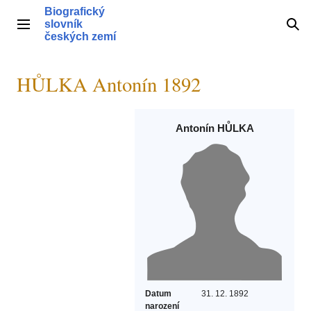
Přeskočit
Biografický
na
slovník
Hlavní menu
Hle
obsah
českých zemí
HŮLKA Antonín 1892
Antonín HŮLKA
Datum
31. 12. 1892
narození