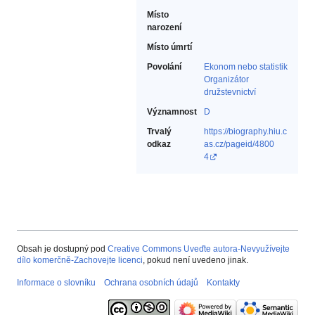
Místo
narození
Místo úmrtí
Povolání
Ekonom nebo statistik‎
Organizátor
družstevnictví‎
Významnost
D
Trvalý
https://biography.hiu.c
odkaz
as.cz/pageid/4800
4
Obsah je dostupný pod
Creative Commons Uveďte autora-Nevyužívejte
dílo komerčně-Zachovejte licenci
, pokud není uvedeno jinak.
Informace o slovníku
Ochrana osobních údajů
Kontakty