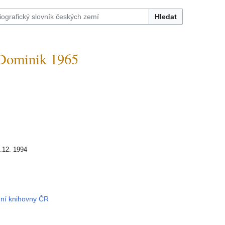
Hledat
ominik 1965
.12. 1994
1
dní knihovny ČR