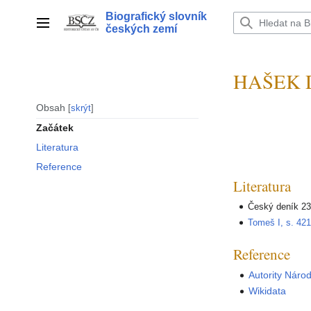
Přeskočit
Biografický slovník
na
Hlavní menu
českých zemí
obsah
HAŠEK D
Obsah
skrýt
Začátek
Literatura
Reference
Literatura
Český deník 23
Tomeš I, s. 42
Reference
Autority Náro
Wikidata