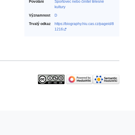
Povolání
Sportovec nebo činitel tělesné
kultury‎
Významnost
D
Trvalý odkaz
https://biography.hiu.cas.cz/pageid/8
1216