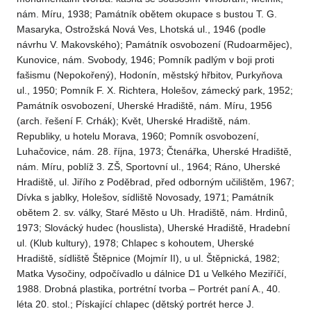
nám. Míru, 1938; Památník obětem okupace s bustou T. G.
Masaryka, Ostrožská Nová Ves, Lhotská ul., 1946 (podle
návrhu V. Makovského); Památník osvobození (Rudoarmějec),
Kunovice, nám. Svobody, 1946; Pomník padlým v boji proti
fašismu (Nepokořený), Hodonín, městský hřbitov, Purkyňova
ul., 1950; Pomník F. X. Richtera, Holešov, zámecký park, 1952;
Památník osvobození, Uherské Hradiště, nám. Míru, 1956
(arch. řešení F. Crhák); Květ, Uherské Hradiště, nám.
Republiky, u hotelu Morava, 1960; Pomník osvobození,
Luhačovice, nám. 28. října, 1973; Čtenářka, Uherské Hradiště,
nám. Míru, poblíž 3. ZŠ, Sportovní ul., 1964; Ráno, Uherské
Hradiště, ul. Jiřího z Poděbrad, před odborným učilištěm, 1967;
Dívka s jablky, Holešov, sídliště Novosady, 1971; Památník
obětem 2. sv. války, Staré Město u Uh. Hradiště, nám. Hrdinů,
1973; Slovácký hudec (houslista), Uherské Hradiště, Hradební
ul. (Klub kultury), 1978; Chlapec s kohoutem, Uherské
Hradiště, sídliště Štěpnice (Mojmír II), u ul. Štěpnická, 1982;
Matka Vysočiny, odpočívadlo u dálnice D1 u Velkého Meziříčí,
1988. Drobná plastika, portrétní tvorba – Portrét paní A., 40.
léta 20. stol.; Pískající chlapec (dětský portrét herce J.