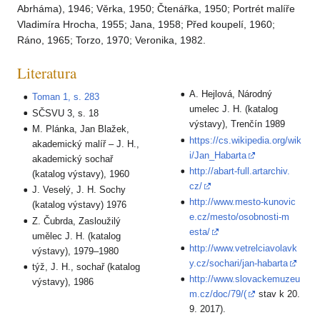
Abrháma), 1946; Věrka, 1950; Čtenářka, 1950; Portrét malíře
Vladimíra Hrocha, 1955; Jana, 1958; Před koupelí, 1960;
Ráno, 1965; Torzo, 1970; Veronika, 1982.
Literatura
A. Hejlová, Národný
Toman 1, s. 283
umelec J. H. (katalog
SČSVU 3, s. 18
výstavy), Trenčín 1989
M. Plánka, Jan Blažek,
https://cs.wikipedia.org/wik
akademický malíř – J. H.,
i/Jan_Habarta
akademický sochař
http://abart-full.artarchiv.
(katalog výstavy), 1960
cz/
J. Veselý, J. H. Sochy
http://www.mesto-kunovic
(katalog výstavy) 1976
e.cz/mesto/osobnosti-m
Z. Čubrda, Zasloužilý
esta/
umělec J. H. (katalog
http://www.vetrelciavolavk
výstavy), 1979–1980
y.cz/sochari/jan-habarta
týž, J. H., sochař (katalog
http://www.slovackemuzeu
výstavy), 1986
m.cz/doc/79/(
stav k 20.
9. 2017).