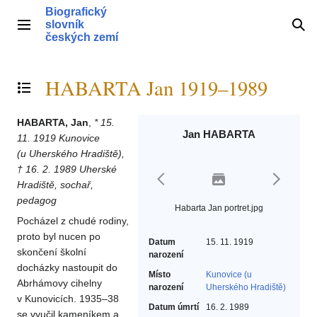
Přeskočit
Biografický
na
slovník
Hlavní menu
Hle
obsah
českých zemí
HABARTA Jan 1919–1989
Přepnout obsah
HABARTA, Jan
,
* 15.
Jan HABARTA
11. 1919 Kunovice
(u Uherského Hradiště),
† 16. 2. 1989 Uherské
Hradiště, sochař,
pedagog
Habarta Jan portret.jpg
Pocházel z chudé rodiny,
proto byl nucen po
Datum
15. 11. 1919
skončení školní
narození
docházky nastoupit do
Místo
Kunovice (u
Abrhámovy cihelny
narození
Uherského Hradiště)
v Kunovicích. 1935–38
Datum úmrtí
16. 2. 1989
se vyučil kameníkem a