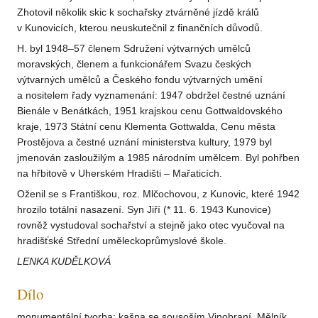
Zhotovil několik skic k sochařsky ztvárněné jízdě králů
v Kunovicích, kterou neuskutečnil z finančních důvodů.
H. byl 1948–57 členem Sdružení výtvarných umělců
moravských, členem a funkcionářem Svazu českých
výtvarných umělců a Českého fondu výtvarných umění
a nositelem řady vyznamenání: 1947 obdržel čestné uznání
Bienále v Benátkách, 1951 krajskou cenu Gottwaldovského
kraje, 1973 Státní cenu Klementa Gottwalda, Cenu města
Prostějova a čestné uznání ministerstva kultury, 1979 byl
jmenován zasloužilým a 1985 národním umělcem. Byl pohřben
na hřbitově v Uherském Hradišti – Mařaticích.
Oženil se s Františkou, roz. Mlčochovou, z Kunovic, které 1942
hrozilo totální nasazení. Syn Jiří (* 11. 6. 1943 Kunovice)
rovněž vystudoval sochařství a stejně jako otec vyučoval na
hradišťské Střední uměleckoprůmyslové škole.
LENKA KUDĚLKOVÁ
Dílo
monumentální tvorba: kašna se sousoším Vinobraní, Mělník,