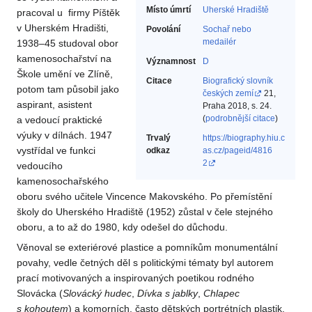
Místo úmrtí
Uherské Hradiště
pracoval u firmy Píštěk
v Uherském Hradišti,
Povolání
Sochař nebo
medailér‎
1938–45 studoval obor
kamenosochařství na
Významnost
D
Škole umění ve Zlíně,
Citace
Biografický slovník
potom tam působil jako
českých zemí
21,
aspirant, asistent
Praha 2018, s. 24.
(
podrobnější citace
)
a vedoucí praktické
výuky v dílnách. 1947
Trvalý
https://biography.hiu.c
vystřídal ve funkci
odkaz
as.cz/pageid/4816
2
vedoucího
kamenosochařského
oboru svého učitele Vincence Makovského. Po přemístění
školy do Uherského Hradiště (1952) zůstal v čele stejného
oboru, a to až do 1980, kdy odešel do důchodu.
Věnoval se exteriérové plastice a pomníkům monumentální
povahy, vedle četných děl s politickými tématy byl autorem
prací motivovaných a inspirovaných poetikou rodného
Slovácka (
Slovácký hudec
,
Dívka s jablky
,
Chlapec
s kohoutem
) a komorních, často dětských portrétních plastik.