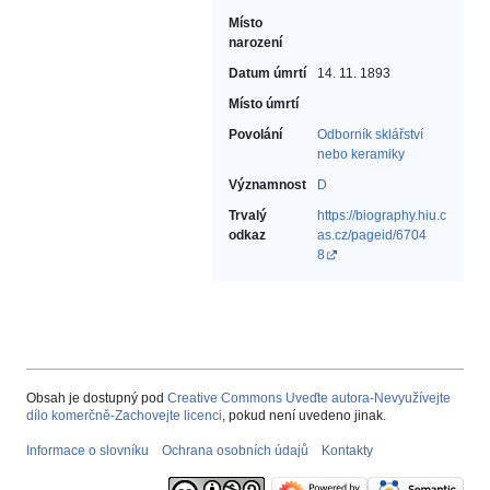
Místo
narození
Datum úmrtí
14. 11. 1893
Místo úmrtí
Povolání
Odborník sklářství
nebo keramiky‎
Významnost
D
Trvalý
https://biography.hiu.c
odkaz
as.cz/pageid/6704
8
Obsah je dostupný pod
Creative Commons Uveďte autora-Nevyužívejte
dílo komerčně-Zachovejte licenci
, pokud není uvedeno jinak.
Informace o slovníku
Ochrana osobních údajů
Kontakty