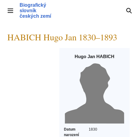
Přeskočit
Biografický
na
slovník
Hlavní menu
Hle
obsah
českých zemí
HABICH Hugo Jan 1830–1893
Hugo Jan HABICH
Datum
1830
narození