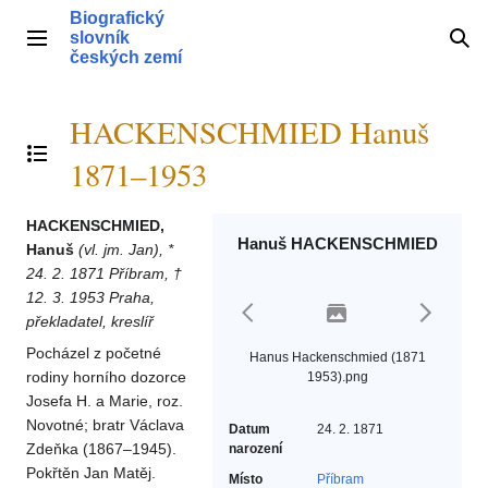
Přeskočit
Biografický
na
slovník
Hlavní menu
Hle
obsah
českých zemí
HACKENSCHMIED Hanuš
Přepnout obsah
1871–1953
HACKENSCHMIED,
Hanuš HACKENSCHMIED
Hanuš
(vl. jm. Jan), *
24. 2. 1871 Příbram, †
12. 3. 1953 Praha,
překladatel, kreslíř
Pocházel z početné
Hanus Hackenschmied (1871
rodiny horního dozorce
1953).png
Josefa H. a Marie, roz.
Novotné; bratr Václava
Datum
24. 2. 1871
Zdeňka (1867–1945).
narození
Pokřtěn Jan Matěj.
Místo
Příbram