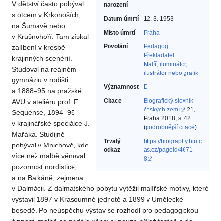
V dětství často pobýval
narození
s otcem v Krkonoších,
Datum úmrtí
12. 3. 1953
na Šumavě nebo
Místo úmrtí
Praha
v Krušnohoří. Tam získal
Povolání
Pedagog‎
zalíbení v kresbě
Překladatel‎
krajinných scenérií.
Malíř, iluminátor,
Studoval na reálném
ilustrátor nebo grafik‎
gymnáziu v rodišti
Významnost
D
a 1888–95 na pražské
Citace
Biografický slovník
AVU v ateliéru prof. F.
českých zemí
21,
Sequense, 1894–95
Praha 2018, s. 42.
v krajinářské speciálce J.
(
podrobnější citace
)
Mařáka. Studijně
Trvalý
https://biography.hiu.c
pobýval v Mnichově, kde
odkaz
as.cz/pageid/4671
více než malbě věnoval
8
pozornost nordistice,
a na Balkáně, zejména
v Dalmácii. Z dalmatského pobytu vytěžil malířské motivy, které
vystavil 1897 v Krasoumné jednotě a 1899 v Umělecké
besedě. Po neúspěchu výstav se rozhodl pro pedagogickou