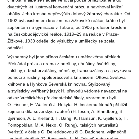
činnost, malbě se nadále věnoval pouze příležitostně a do
dvacátých let ilustroval konvenční prózu a navrhoval knižní
obálky. Jeho kresba nepřevýšila dobový žánrový charakter. Od
1902 byl asistentem kreslení na žižkovské reálce, krátce byl
suplentem na gymnáziu v Táboře, od 1906 profesor kreslení
na českobudějovické reálce, 1919–29 na reálce v Praze-
Žižkově. 1930 odešel do výslužby a umělecky se zcela
odmlčel.
Významný byl jeho přínos českému uměleckému překladu.
Překládal prózu a drama z norštiny, dánštiny, švédštiny,
italštiny, srbochorvatštiny, němčiny, francouzštiny a s jazykovou
pomocí z ruštiny, spolupracoval s knižnicemi Ottova Světová
knihovna a Hynkova Severská knihovna. Stylizovaný
a stylisticky vytříbený jazyk H. převodů vědomě navazoval na
odkaz Vrchlického překladatelské školy, vzorem mu byli
O. Fischer, E. Walter či J. Rokyta. H. českému čtenáři přiblížil
zejména díla severských autorů (H. Ibsen, A. Strindberg, B.
Bjørnson, A. L. Kielland, H. Bang, K. Hamsun, K. Gjellerup, H.
Pontoppidan, M. A. Nexø, O. Rung), italských naturalistů
(veristů) v čele s G. Delleddaovou či C. Dadonem, výjimečně
i autorů starších (G. Boccaccio, L. N. Tolstoj) nebo práce