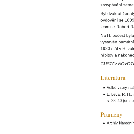
zasypávání semen 
Byl dvakrát ženat
ovdovění se 1899 o
lesmistr Robert 
Na H. počest byla
vystavěn památník
1930 stál v H. za
hřbitov a nakonec
GUSTAV NOVOT
Literatura
Velké vzory naš
L. Levá, R. H.,
s. 28–40 (se sou
Prameny
Archiv Národní