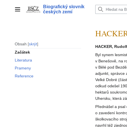
Přeskočit
Biografický slovník
na
Hlavní menu
českých zemí
obsah
HACKER 
Obsah
skrýt
HACKER, Rudol
Začátek
Byl synem lesmist
Literatura
v Benešově, na ro
v Bělé pod Bezdě
Prameny
adjunkt, správce 
Reference
Velké Dobré (část
odkud odešel 1906
hektarů soukromo
Uhersku, která zá
Přednášel a psal
o zavedení kontr
školkovacího stro
navrhl též zjedno