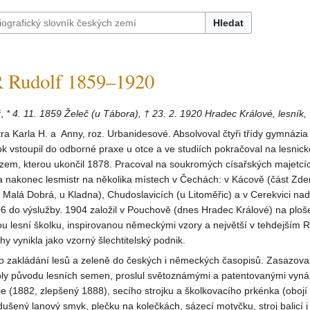
Hledat
Rudolf 1859–1920
f
,
* 4. 11. 1859 Želeč (u Tábora), † 23. 2. 1920 Hradec Králové, lesník,
ra Karla H. a Anny, roz. Urbanidesové. Absolvoval čtyři třídy gymnázia
k vstoupil do odborné praxe u otce a ve studiích pokračoval na lesnick
zem, kterou ukončil 1878. Pracoval na soukromých císařských majetcíc
a nakonec lesmistr na několika místech v Čechách: v Kácově (část Zde
 Malá Dobrá, u Kladna), Chudoslavicích (u Litoměřic) a v Cerekvici nad 
 do výslužby. 1904 založil v Pouchově (dnes Hradec Králové) na ploše 
u lesní školku, inspirovanou německými vzory a největší v tehdejším 
hy vynikla jako vzorný šlechtitelský podnik.
 o zakládání lesů a zeleně do českých i německých časopisů. Zasazova
oly původu lesních semen, proslul světoznámými a patentovanými vyná
je (1882, zlepšený 1888), secího strojku a školkovacího prkénka (obojí
dušený lanový smyk, plečku na kolečkách, sázecí motyčku, stroj balicí i