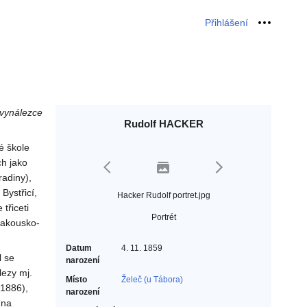
Přihlášení
Osobní 
 vynálezce
Rudolf HACKER
é škole
h jako
radiny),
Bystřicí,
Hacker Rudolf portret.jpg
třiceti
Portrét
Rakousko-
Datum
4. 11. 1859
l se
narození
lezy mj.
Místo
Želeč (u Tábora)
 1886),
narození
 na