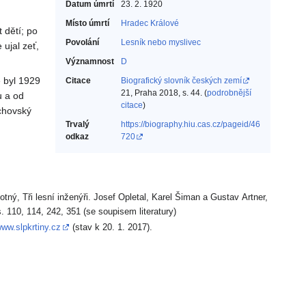
Datum úmrtí
23. 2. 1920
Místo úmrtí
Hradec Králové
 dětí; po
Povolání
Lesník nebo myslivec‎
 ujal zeť,
Významnost
D
e byl 1929
Citace
Biografický slovník českých zemí
21, Praha 2018, s. 44. (
podrobnější
u a od
citace
)
uchovský
Trvalý
https://biography.hiu.cas.cz/pageid/46
odkaz
720
tný, Tři lesní inženýři. Josef Opletal, Karel Šiman a Gustav Artner,
. 110, 114, 242, 351 (se soupisem literatury)
www.slpkrtiny.cz
(stav k 20. 1. 2017).