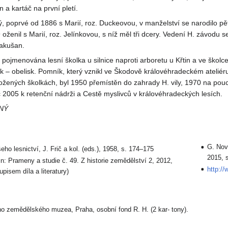
a kartáč na první pletí.
ý, poprvé od 1886 s Marií, roz. Duckeovou, v manželství se narodilo pět
ženil s Marií, roz. Jelínkovou, s níž měl tři dcery. Vedení H. závodu se
Rakušan.
 pojmenována lesní školka u silnice naproti arboretu u Křtin a ve školc
 – obelisk. Pomník, který vznikl ve Škodově královéhradeckém ateliér
ložených školkách, byl 1950 přemístěn do zahrady H. vily, 1970 na po
 2005 k retenční nádrži a Cestě myslivců v královéhradeckých lesích.
NÝ
G. Novo
eho lesnictví, J. Frič a kol. (eds.), 1958, s. 174–175
2015, s
 in: Prameny a studie č. 49. Z historie zemědělství 2, 2012,
http://
pisem díla a literatury)
ho zemědělského muzea, Praha, osobní fond R. H. (2 kar- tony).