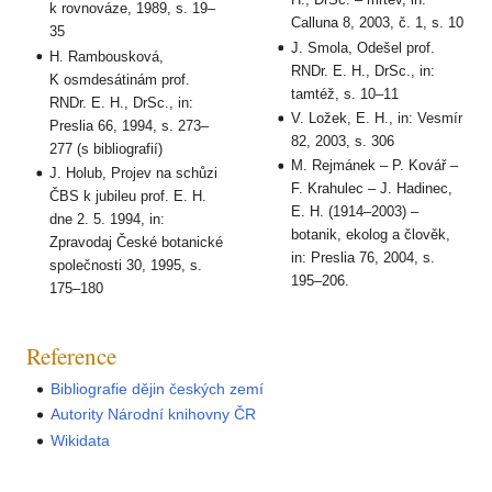
k rovnováze, 1989, s. 19–
Calluna 8, 2003, č. 1, s. 10
35
J. Smola, Odešel prof.
H. Rambousková,
RNDr. E. H., DrSc., in:
K osmdesátinám prof.
tamtéž, s. 10–11
RNDr. E. H., DrSc., in:
V. Ložek, E. H., in: Vesmír
Preslia 66, 1994, s. 273–
82, 2003, s. 306
277 (s bibliografií)
M. Rejmánek – P. Kovář –
J. Holub, Projev na schůzi
F. Krahulec – J. Hadinec,
ČBS k jubileu prof. E. H.
E. H. (1914–2003) –
dne 2. 5. 1994, in:
botanik, ekolog a člověk,
Zpravodaj České botanické
in: Preslia 76, 2004, s.
společnosti 30, 1995, s.
195–206.
175–180
Reference
Bibliografie dějin českých zemí
Autority Národní knihovny ČR
Wikidata