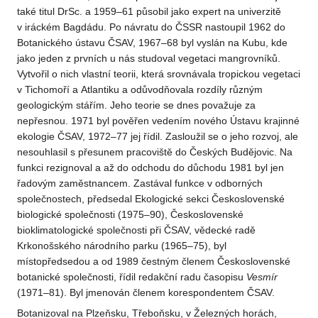
také titul DrSc. a 1959–61 působil jako expert na univerzitě
v iráckém Bagdádu. Po návratu do ČSSR nastoupil 1962 do
Botanického ústavu ČSAV, 1967–68 byl vyslán na Kubu, kde
jako jeden z prvních u nás studoval vegetaci mangrovníků.
Vytvořil o nich vlastní teorii, která srovnávala tropickou vegetaci
v Tichomoří a Atlantiku a odůvodňovala rozdíly různým
geologickým stářím. Jeho teorie se dnes považuje za
nepřesnou. 1971 byl pověřen vedením nového Ústavu krajinné
ekologie ČSAV, 1972–77 jej řídil. Zasloužil se o jeho rozvoj, ale
nesouhlasil s přesunem pracoviště do Českých Budějovic. Na
funkci rezignoval a až do odchodu do důchodu 1981 byl jen
řadovým zaměstnancem. Zastával funkce v odborných
společnostech, předsedal Ekologické sekci Československé
biologické společnosti (1975–90), Československé
bioklimatologické společnosti při ČSAV, vědecké radě
Krkonošského národního parku (1965–75), byl
místopředsedou a od 1989 čestným členem Československé
botanické společnosti, řídil redakční radu časopisu
Vesmír
(1971–81). Byl jmenován členem korespondentem ČSAV.
Botanizoval na Plzeňsku, Třeboňsku, v Železných horách,