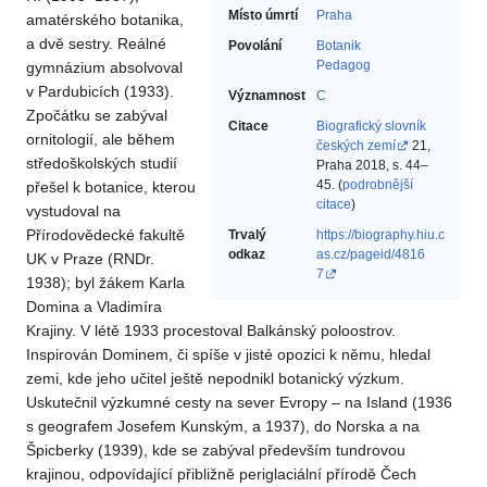
Místo úmrtí
Praha
amatérského botanika,
a dvě sestry. Reálné
Povolání
Botanik‎
Pedagog‎
gymnázium absolvoval
v Pardubicích (1933).
Významnost
C
Zpočátku se zabýval
Citace
Biografický slovník
ornitologií, ale během
českých zemí
21,
středoškolských studií
Praha 2018, s. 44–
45. (
podrobnější
přešel k botanice, kterou
citace
)
vystudoval na
Přírodovědecké fakultě
Trvalý
https://biography.hiu.c
odkaz
as.cz/pageid/4816
UK v Praze (RNDr.
7
1938); byl žákem Karla
Domina a Vladimíra
Krajiny. V létě 1933 procestoval Balkánský poloostrov.
Inspirován Dominem, či spíše v jisté opozici k němu, hledal
zemi, kde jeho učitel ještě nepodnikl botanický výzkum.
Uskutečnil výzkumné cesty na sever Evropy – na Island (1936
s geografem Josefem Kunským, a 1937), do Norska a na
Špicberky (1939), kde se zabýval především tundrovou
krajinou, odpovídající přibližně periglaciální přírodě Čech