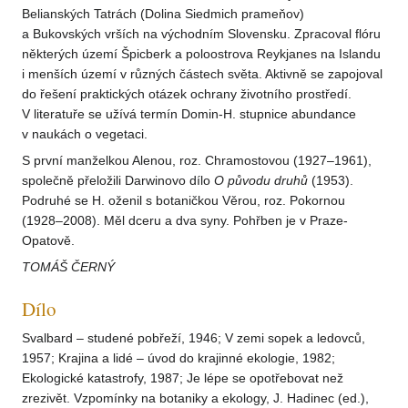
Belianských Tatrách (Dolina Siedmich prameňov)
a Bukovských vrších na východním Slovensku. Zpracoval flóru
některých území Špicberk a poloostrova Reykjanes na Islandu
i menších území v různých částech světa. Aktivně se zapojoval
do řešení praktických otázek ochrany životního prostředí.
V literatuře se užívá termín Domin-H. stupnice abundance
v naukách o vegetaci.
S první manželkou Alenou, roz. Chramostovou (1927–1961),
společně přeložili Darwinovo dílo
O původu druhů
(1953).
Podruhé se H. oženil s botaničkou Věrou, roz. Pokornou
(1928–2008). Měl dceru a dva syny. Pohřben je v Praze-
Opatově.
TOMÁŠ ČERNÝ
Dílo
Svalbard – studené pobřeží, 1946; V zemi sopek a ledovců,
1957; Krajina a lidé – úvod do krajinné ekologie, 1982;
Ekologické katastrofy, 1987; Je lépe se opotřebovat než
zrezivět. Vzpomínky na botaniky a ekology, J. Hadinec (ed.),