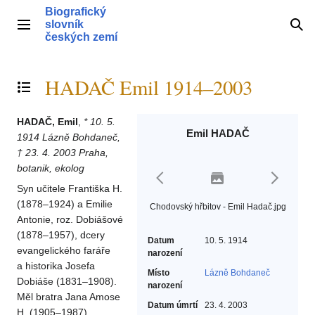
Přeskočit
Biografický
na
slovník
Hlavní menu
Hle
obsah
českých zemí
HADAČ Emil 1914–2003
Přepnout obsah
HADAČ, Emil
,
* 10. 5.
Emil HADAČ
1914 Lázně Bohdaneč,
† 23. 4. 2003 Praha,
botanik, ekolog
Syn učitele Františka H.
(1878–1924) a Emilie
Chodovský hřbitov - Emil Hadač.jpg
Antonie, roz. Dobiášové
(1878–1957), dcery
Datum
10. 5. 1914
evangelického faráře
narození
a historika Josefa
Místo
Lázně Bohdaneč
Dobiáše (1831–1908).
narození
Měl bratra Jana Amose
Datum úmrtí
23. 4. 2003
H. (1905–1987),