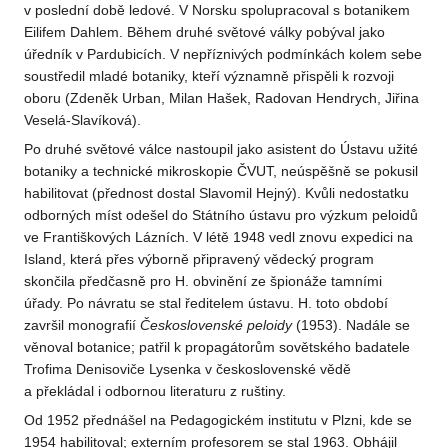
v poslední době ledové. V Norsku spolupracoval s botanikem
Eilifem Dahlem. Během druhé světové války pobýval jako
úředník v Pardubicích. V nepříznivých podmínkách kolem sebe
soustředil mladé botaniky, kteří významně přispěli k rozvoji
oboru (Zdeněk Urban, Milan Hašek, Radovan Hendrych, Jiřina
Veselá-Slavíková).
Po druhé světové válce nastoupil jako asistent do Ústavu užité
botaniky a technické mikroskopie ČVUT, neúspěšně se pokusil
habilitovat (přednost dostal Slavomil Hejný). Kvůli nedostatku
odborných míst odešel do Státního ústavu pro výzkum peloidů
ve Františkových Lázních. V létě 1948 vedl znovu expedici na
Island, která přes výborně připravený vědecký program
skončila předčasně pro H. obvinění ze špionáže tamními
úřady. Po návratu se stal ředitelem ústavu. H. toto období
završil monografií
Československé peloidy
(1953). Nadále se
věnoval botanice; patřil k propagátorům sovětského badatele
Trofima Denisoviče Lysenka v československé vědě
a překládal i odbornou literaturu z ruštiny.
Od 1952 přednášel na Pedagogickém institutu v Plzni, kde se
1954 habilitoval; externím profesorem se stal 1963. Obhájil