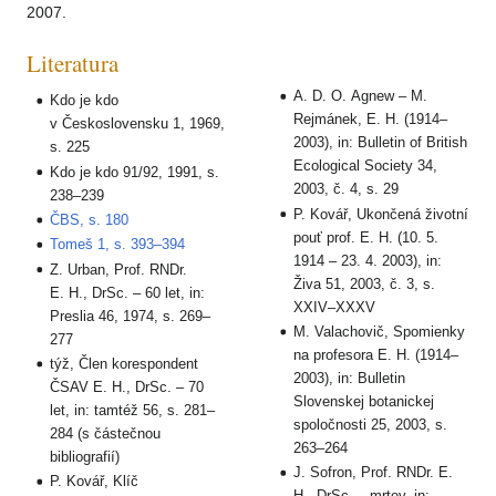
2007.
Literatura
A. D. O. Agnew – M.
Kdo je kdo
Rejmánek, E. H. (1914–
v Československu 1, 1969,
2003), in: Bulletin of British
s. 225
Ecological Society 34,
Kdo je kdo 91/92, 1991, s.
2003, č. 4, s. 29
238–239
P. Kovář, Ukončená životní
ČBS, s. 180
pouť prof. E. H. (10. 5.
Tomeš 1, s. 393–394
1914 – 23. 4. 2003), in:
Z. Urban, Prof. RNDr.
Živa 51, 2003, č. 3, s.
E. H., DrSc. – 60 let, in:
XXIV–XXXV
Preslia 46, 1974, s. 269–
M. Valachovič, Spomienky
277
na profesora E. H. (1914–
týž, Člen korespondent
2003), in: Bulletin
ČSAV E. H., DrSc. – 70
Slovenskej botanickej
let, in: tamtéž 56, s. 281–
spoločnosti 25, 2003, s.
284 (s částečnou
263–264
bibliografií)
J. Sofron, Prof. RNDr. E.
P. Kovář, Klíč
H., DrSc. – mrtev, in: