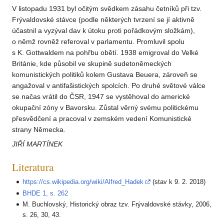
V listopadu 1931 byl očitým svědkem zásahu četníků při tzv.
Frývaldovské stávce (podle některých tvrzení se jí aktivně
účastnil a vyzýval dav k útoku proti pořádkovým složkám),
o němž rovněž referoval v parlamentu. Promluvil spolu
s K. Gottwaldem na pohřbu obětí. 1938 emigroval do Velké
Británie, kde působil ve skupině sudetoněmeckých
komunistických politiků kolem Gustava Beuera, zároveň se
angažoval v antifašistických spolcích. Po druhé světové válce
se načas vrátil do ČSR, 1947 se vystěhoval do americké
okupační zóny v Bavorsku. Zůstal věrný svému politickému
přesvědčení a pracoval v zemském vedení Komunistické
strany Německa.
JIŘÍ MARTÍNEK
Literatura
https://cs.wikipedia.org/wiki/Alfred_Hadek
(stav k 9. 2. 2018)
BHDE 1, s. 262
M. Buchlovský, Historický obraz tzv. Frývaldovské stávky, 2006,
s. 26, 30, 43.