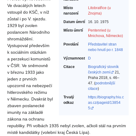
Ve dvacátých letech
Místo
Litobratřice (u
vstoupil do KSČ, v níž
narození
Znojma)
zůstal i po V. sjezdu.
Datum úmrtí
16. 10. 1975
1929 byl zvolen
Místo úmrtí
Pentenried (u
poslancem Národního
Mnichova, Německo)
shromáždění.
Povolání
Představitel stran
Vystupoval především
nebo hnutí po r. 1848‎
k sociálním otázkám
Významnost
D
a perzekuci komunistů
v ČSR. Ve sněmovně
Citace
Biografický slovník
v březnu 1933 jako
českých zemí
21,
Praha 2018, s. 46–
jeden z prvních
47. (
podrobnější
upozornil na nebezpečí
citace
)
hitlerovského režimu
Trvalý
https://biography.hiu.c
v Německu. Dvakrát byl
odkaz
as.cz/pageid/13854
zbaven poslanecké
5
imunity na základě
zákona na ochranu
republiky. Při volbách 1935 nebyl zvolen, ačkoli stál na prvním
místě kandidátky (volební kraj Česká Lípa).