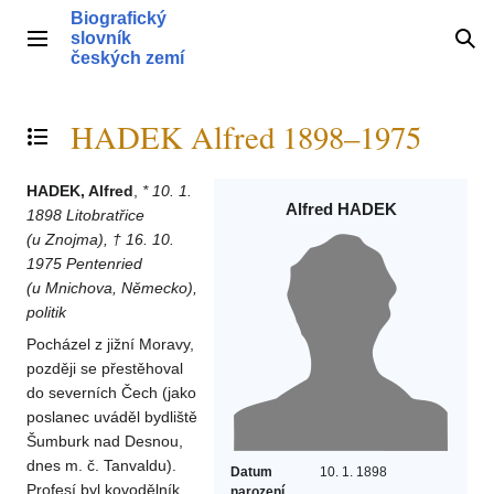
Přeskočit
Biografický
na
slovník
Hlavní menu
Hle
obsah
českých zemí
HADEK Alfred 1898–1975
Přepnout obsah
HADEK, Alfred
,
* 10. 1.
Alfred HADEK
1898 Litobratřice
(u Znojma), † 16. 10.
1975 Pentenried
(u Mnichova, Německo),
politik
Pocházel z jižní Moravy,
později se přestěhoval
do severních Čech (jako
poslanec uváděl bydliště
Šumburk nad Desnou,
dnes m. č. Tanvaldu).
Datum
10. 1. 1898
Profesí byl kovodělník.
narození