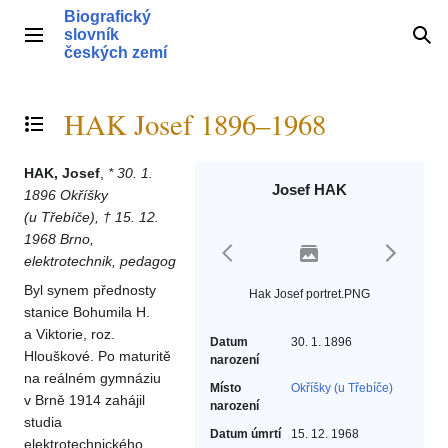
Přeskočit
Biografický
na
slovník
Hlavní menu
Hle
obsah
českých zemí
HAK Josef 1896–1968
Přepnout obsah
HAK, Josef
,
* 30. 1.
Josef HAK
1896 Okříšky
(u Třebíče), † 15. 12.
1968 Brno,
elektrotechnik, pedagog
Byl synem přednosty
Hak Josef portret.PNG
stanice Bohumila H.
a Viktorie, roz.
Datum
30. 1. 1896
Hlouškové. Po maturitě
narození
na reálném gymnáziu
Místo
Okříšky (u Třebíče)
v Brně 1914 zahájil
narození
studia
Datum úmrtí
15. 12. 1968
elektrotechnického