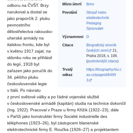
Místo úmrtí
Brno
odboru na ČVŠT. Brzy
narukoval a dostal se
Povolání
Strojař nebo
elektrotechnik‎
jako praporčík 2. pluku
Pedagog‎
pevnostního
Spisovatel‎
dělostřelectva rakousko-
Významnost
D
uherské armády na
italskou frontu, kde byl
Citace
Biografický slovník
českých zemí
21,
v květnu 1917 zajat; na
Praha 2018, s. 106.
sklonku roku se přihlásil
(
podrobnější citace
)
do legií, 1918 byl
Trvalý
https://biography.hiu.c
zařazen jako poručík do
odkaz
as.cz/pageid/6495
34. pěšího pluku
3
československé legie
v Itálii. Po návratu
z první světové války a po řádné vojenské službě
v československé armádě (kapitán) studia na technice dokončil
(Ing. 1922). Pracoval v Praze u firmy Křižík (1922–23), dále
v Paříži jako konstruktér firmy Société industrielle des
téléphones (1923–26), byl zástupcem blanenské
elektrotechnické firmy E. Roučka (1926–27) a projektantem