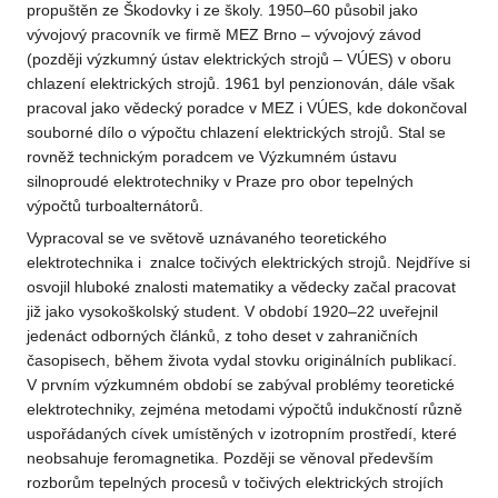
propuštěn ze Škodovky i ze školy. 1950–60 působil jako
vývojový pracovník ve firmě MEZ Brno – vývojový závod
(později výzkumný ústav elektrických strojů – VÚES) v oboru
chlazení elektrických strojů. 1961 byl penzionován, dále však
pracoval jako vědecký poradce v MEZ i VÚES, kde dokončoval
souborné dílo o výpočtu chlazení elektrických strojů. Stal se
rovněž technickým poradcem ve Výzkumném ústavu
silnoproudé elektrotechniky v Praze pro obor tepelných
výpočtů turboalternátorů.
Vypracoval se ve světově uznávaného teoretického
elektrotechnika i znalce točivých elektrických strojů. Nejdříve si
osvojil hluboké znalosti matematiky a vědecky začal pracovat
již jako vysokoškolský student. V období 1920–22 uveřejnil
jedenáct odborných článků, z toho deset v zahraničních
časopisech, během života vydal stovku originálních publikací.
V prvním výzkumném období se zabýval problémy teoretické
elektrotechniky, zejména metodami výpočtů indukčností různě
uspořádaných cívek umístěných v izotropním prostředí, které
neobsahuje feromagnetika. Později se věnoval především
rozborům tepelných procesů v točivých elektrických strojích