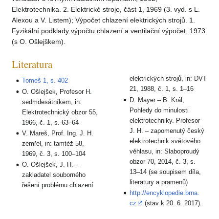
Elektrotechnika. 2. Elektrické stroje, část 1, 1969 (3. vyd. s L.
Alexou a V. Listem); Výpočet chlazení elektrických strojů. 1.
Fyzikální podklady výpočtu chlazení a ventilační výpočet, 1973
(s O. Ošlejškem).
Literatura
elektrických strojů, in: DVT
Tomeš 1, s. 402
21, 1988, č. 1, s. 1–16
O. Ošlejšek, Profesor H.
D. Mayer – B. Král,
sedmdesátníkem, in:
Pohledy do minulosti
Elektrotechnický obzor 55,
elektrotechniky. Profesor
1966, č. 1, s. 63–64
J. H. – zapomenutý český
V. Mareš, Prof. Ing. J. H.
elektrotechnik světového
zemřel, in: tamtéž 58,
věhlasu, in: Slaboproudý
1969, č. 3, s. 100–104
obzor 70, 2014, č. 3, s.
O. Ošlejšek, J. H. –
13–14 (se soupisem díla,
zakladatel souborného
literatury a pramenů)
řešení problému chlazení
http://encyklopedie.brna.
cz
(stav k 20. 6. 2017).