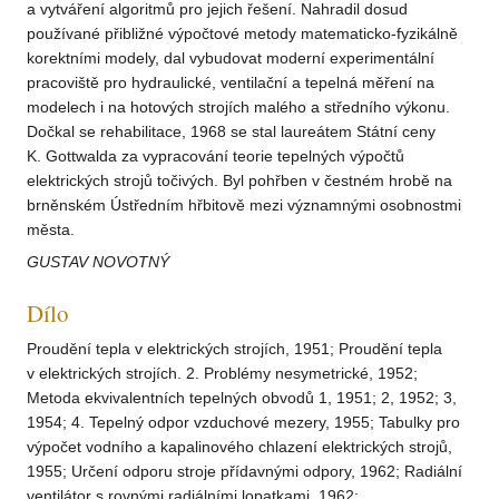
a vytváření algoritmů pro jejich řešení. Nahradil dosud
používané přibližné výpočtové metody matematicko-fyzikálně
korektními modely, dal vybudovat moderní experimentální
pracoviště pro hydraulické, ventilační a tepelná měření na
modelech i na hotových strojích malého a středního výkonu.
Dočkal se rehabilitace, 1968 se stal laureátem Státní ceny
K. Gottwalda za vypracování teorie tepelných výpočtů
elektrických strojů točivých. Byl pohřben v čestném hrobě na
brněnském Ústředním hřbitově mezi významnými osobnostmi
města.
GUSTAV NOVOTNÝ
Dílo
Proudění tepla v elektrických strojích, 1951; Proudění tepla
v elektrických strojích. 2. Problémy nesymetrické, 1952;
Metoda ekvivalentních tepelných obvodů 1, 1951; 2, 1952; 3,
1954; 4. Tepelný odpor vzduchové mezery, 1955; Tabulky pro
výpočet vodního a kapalinového chlazení elektrických strojů,
1955; Určení odporu stroje přídavnými odpory, 1962; Radiální
ventilátor s rovnými radiálními lopatkami, 1962;