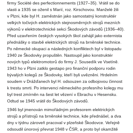
firmy Société des perfectionnements (1927–35). Vrátil se do
vlasti a 1935 se oženil s Marií, roz. Kirschovou. Manželé žili
v Plzni, kde byl H. zaměstnán jako samostatný konstruktér
velkých točivých elektrických stejnosměrných strojů mezních
výkonů v elektrotechnické sekci Škodových závodů (1936–40).
Před uzavřením českých vysokých škol zahájil jako externista
přednášky o stavbě elektrických strojů na brněnské technice.
Po německé okupaci a následných konfliktech byl v listopadu
1940 ze Škodovky propuštěn. Nastoupil jako konstruktér
nových typů elektromotorů do firmy J. Sousedík ve Vsetíně.
1943 ho v Plzni zatklo gestapo pro finanční podporu rodin
bývalých kolegů ze Škodovky, kteří byli uvězněni. Hrdelním
soudem v Drážďanech byl H. odsouzen za odbojovou činnost
k trestu smrti. Po intervenci německého profesního kolegy mu
byl trest zmírněn na šest let vězení v Ebrachu v Hesensku.
Odtud se 1945 vrátil do Škodových závodů.
1946 byl jmenován mimořádným profesorem elektrických
strojů a přístrojů na brněnské technice, kde přednášel, a dva
dny v týdnu zároveň pracoval v plzeňské Škodovce. Veřejně
odsoudil únorový převrat 1948 v ČSR, a proto byl okamžitě