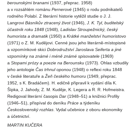
berounskými branami
(1937, přeprac. 1958)
a v rozsáhlém románu
Pernerové
(1945) o rodu podnikatelů
rodného Polabí. Z literární historie vytěžil studie o J. J.
Langrovi
Básníkův ztracený život
(1946),
J. K. Tyl, buditelský
účastník roku 1848
(1948),
Ladislav Stroupežnický, český
humorista a dramatik
(1950) a
Krátké manželství humoristovo
(1971) o Z. M. Kudějovi. Cenné jsou jeho literárně-místopisné
a vzpomínkové skici
Dobrodružství Jaroslava Seiferta a jiné
vzpomínky na známé i méně známé spisovatele
(1969)
a
Stopami prózy a poezie na Berounsku
(1973). Ohlas vzbudily
jeho antologie
Čas trhnul oponou
(1948) o reflexi roku 1848
v české literatuře a
Žeň českého humoru
(1949, přeprac.
1952, s K. Bradáčem). H. edičně připravil k vydání díla K.
Šípka, J. Jahody, Z. M. Kuděje, K. Legera a R. R. Hofmeistra.
Redigoval literární časopis
Dar
(1948–51) a knižnici Profily
(1946–51), přispíval do deníku
Práce
a týdeníku
Československý rozhlas
. Vydal učebnice z oboru ekonomiky
a účetnictví.
MARTIN KUČERA