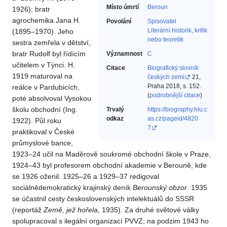
Místo úmrtí
Beroun
1926); bratr
agrochemika Jana H.
Povolání
Spisovatel‎
Literární historik, kritik
(1895–1970). Jeho
nebo teoretik‎
sestra zemřela v dětství,
bratr Rudolf byl řídícím
Významnost
C
učitelem v Týnci. H.
Citace
Biografický slovník
1919 maturoval na
českých zemí
21,
Praha 2018, s. 152.
reálce v Pardubicích,
(
podrobnější citace
)
poté absolvoval Vysokou
školu obchodní (Ing.
Trvalý
https://biography.hiu.c
odkaz
as.cz/pageid/4820
1922). Půl roku
7
praktikoval v České
průmyslové bance,
1923–24 učil na Maděrově soukromé obchodní škole v Praze,
1924–43 byl profesorem obchodní akademie v Berouně, kde
se 1926 oženil. 1925–26 a 1929–37 redigoval
sociálnědemokratický krajinský deník
Berounský obzor
. 1935
se účastnil cesty československých intelektuálů do SSSR
(reportáž
Země, jež hořela
, 1935). Za druhé světové války
spolupracoval s ilegální organizací PVVZ; na podzim 1943 ho