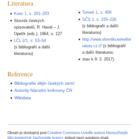
Literatura
Tomeš 1, s. 409
Kunc 1, s. 201–203
SČS 1, s. 225–226
Slovník českých
(s bibliografií a další
spisovatelů, R. Havel – J.
literaturou)
Opelík (eds.), 1964, s. 127
http://www.slovnikceskelite
LČL 2/1, s. 53–54
ratury.cz
(s bibliografií
(s bibliografií a další
a další literaturou
literaturou)
stav k 9. 3. 2017).
Reference
Bibliografie dějin českých zemí
Autority Národní knihovny ČR
Wikidata
Obsah je dostupný pod
Creative Commons Uveďte autora-Nevyužívejte
dílo komerčně-Zachovejte licenci
, pokud není uvedeno jinak.