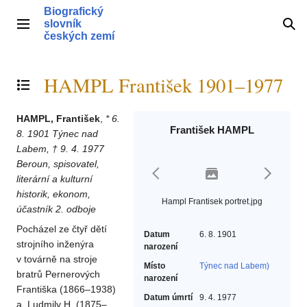
Přeskočit
Biografický
na
slovník
Hlavní menu
Hle
obsah
českých zemí
HAMPL František 1901–1977
Přepnout obsah
HAMPL, František
,
* 6.
František HAMPL
8. 1901 Týnec nad
Labem, † 9. 4. 1977
Beroun, spisovatel,
literární a kulturní
historik, ekonom,
Hampl Frantisek portret.jpg
účastník 2. odboje
Pocházel ze čtyř dětí
Datum
6. 8. 1901
strojního inženýra
narození
v továrně na stroje
Místo
Týnec nad Labem)
bratrů Pernerových
narození
Františka (1866–1938)
Datum úmrtí
9. 4. 1977
a Ludmily H. (1875–