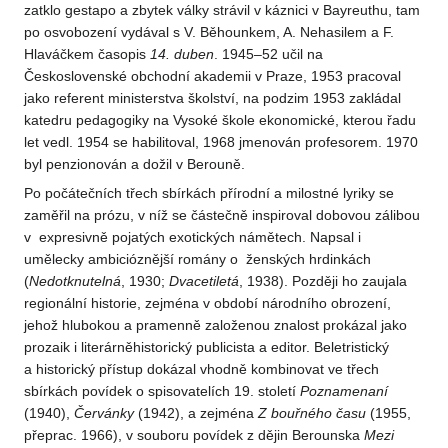
zatklo gestapo a zbytek války strávil v káznici v Bayreuthu, tam
po osvobození vydával s V. Běhounkem, A. Nehasilem a F.
Hlaváčkem časopis
14. duben
. 1945–52 učil na
Československé obchodní akademii v Praze, 1953 pracoval
jako referent ministerstva školství, na podzim 1953 zakládal
katedru pedagogiky na Vysoké škole ekonomické, kterou řadu
let vedl. 1954 se habilitoval, 1968 jmenován profesorem. 1970
byl penzionován a dožil v Berouně.
Po počátečních třech sbírkách přírodní a milostné lyriky se
zaměřil na prózu, v níž se částečně inspiroval dobovou zálibou
v expresivně pojatých exotických námětech. Napsal i
umělecky ambicióznější romány o ženských hrdinkách
(
Nedotknutelná
, 1930;
Dvacetiletá
, 1938). Později ho zaujala
regionální historie, zejména v období národního obrození,
jehož hlubokou a pramenně založenou znalost prokázal jako
prozaik i literárněhistorický publicista a editor. Beletristický
a historický přístup dokázal vhodně kombinovat ve třech
sbírkách povídek o spisovatelích 19. století
Poznamenaní
(1940),
Červánky
(1942), a zejména
Z bouřného času
(1955,
přeprac. 1966), v souboru povídek z dějin Berounska
Mezi