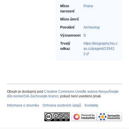
Místo
Praha
narození
Místo úmrtí
Povolání
Archeolog‎
Významnost
D
Trvalý
https://biography.hiu.c
odkaz
as.cz/pageid/13542
2
Obsah je dostupný pod
Creative Commons Uveďte autora-Nevyužívejte
dílo komerčně-Zachovejte licenci
, pokud není uvedeno jinak.
Informace o slovníku
Ochrana osobních údajů
Kontakty