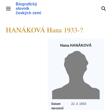
Přeskočit
Biografický
na
slovník
Hlavní menu
Hle
obsah
českých zemí
HANÁKOVÁ Hana 1933-?
Hana HANÁKOVÁ
Datum
22. 3. 1933
narození