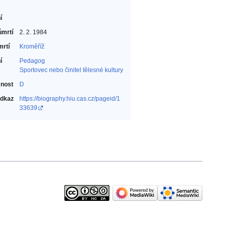
í
úmrtí
2. 2. 1984
mrtí
Kroměříž
í
Pedagog‎
Sportovec nebo činitel tělesné kultury‎
nost
D
odkaz
https://biography.hiu.cas.cz/pageid/1
33639