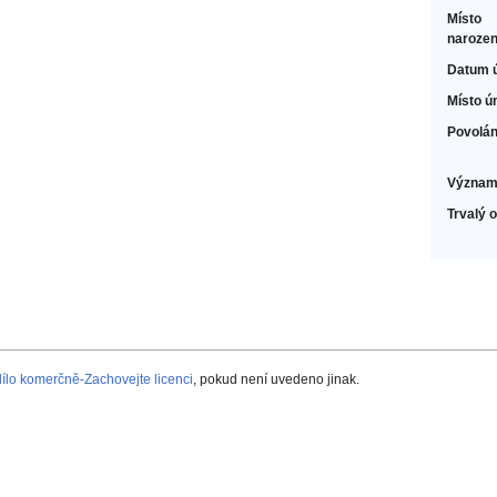
Místo
narozen
Datum 
Místo ú
Povolán
Význam
Trvalý 
lo komerčně-Zachovejte licenci
, pokud není uvedeno jinak.