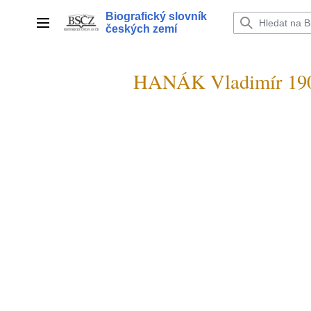
Přeskočit
Biografický slovník
na
Hlavní menu
českých zemí
obsah
HANÁK Vladimír 19