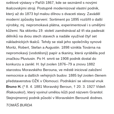
světové výstavy v Paříži 1867, kde se seznámil s novými
tkalcovskými stroji. Postupně modernizoval vlastní podnik,
který až do 1873 byl malou dílnou s dvaceti stavy. Zaváděl
moderní způsoby barvení. Sortiment po 1895 rozšířil o další
výrobky, mj. nepromokavá plátna, experimentoval i s umělými
kůžemi. Na sklonku 19. století zaměstnával až tři sta padesát
dělníků na dvou stech stavech a nadále využíval čtyř set
nákladnických tkalců. Tehdy se stali jeho společníky synové
Moritz, Robert, Stefan a Augustin. 1898 vznikla Továrna na
nepromokavý (vodotěsný) papír a tkaniny, která vyráběla pod
značkou Pluviusin. Po H. smrti se 1908 podnik dostal do
konkurzu a zanikl. H. byl zvolen 1876–79 a znovu 1882
starostou Moravského Berouna, ve městě inicioval založení
nemocnice a dalších veřejných budov. 1885 byl zvolen členem
představenstva OŽK v Olomouci. Podnikání se věnoval vnuk
Bruno H.
(* 8. 4. 1881 Moravský Beroun, † 20. 3. 1927 Vídeň
/Rakousko/), který vyvinul umělou kůži pod názvem Granitol.
Stejnojmenný podnik působí v Moravském Berouně dodnes.
TOMÁŠ BURDA