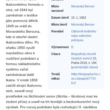
tkalcovskému řemeslu u
Místo
Moravský Beroun
otce, od 1844 byl
narození
zaměstnán v textilce
Datum úmrtí
15. 1. 1902
jako pomocný dělník.
Místo úmrtí
Moravský Beroun
1849 se vrátil do
Moravského Berouna,
Povolání
Odborník textilního
nebo oděvního
kde si otevřel vlastní
průmyslu‎
tkalcovskou dílnu. Po
Významnost
D
sňatku 1850 využil
manželčino věno k
Citace
Biografický slovník
rozšíření podnikání a
českých zemí
22,
Praha 2019, s. 194.
formou nákladnického
(
podrobnější citace
)
systému začal
Trvalý
https://biography.hiu.c
zaměstnávat další
odkaz
as.cz/pageid/7724
tkalce. V místě 1858
6
založil strojní tkalcovnu
stuh, zavedl nový
prostředek na šlichtování osnov (šlichta – škrobový maz ke
ztužení příze) a uvedl na trh levnější a bezkonkurenční nový
výrobek. Pro rozvoj podnikání byla rozhodující H. návštěva