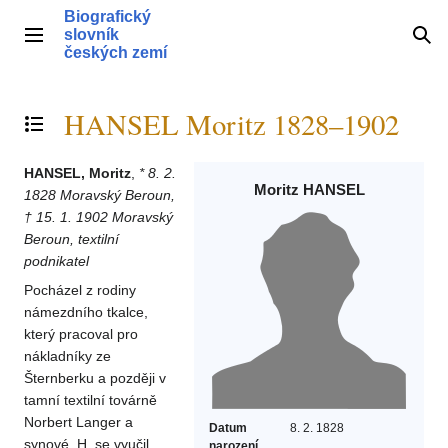
Přeskočit
Biografický
na
slovník
Hlavní menu
Hle
obsah
českých zemí
HANSEL Moritz 1828–1902
Přepnout obsah
HANSEL, Moritz
,
* 8. 2.
Moritz HANSEL
1828 Moravský Beroun,
† 15. 1. 1902 Moravský
Beroun, textilní
podnikatel
Pocházel z rodiny
námezdního tkalce,
který pracoval pro
nákladníky ze
Šternberku a později v
tamní textilní továrně
Norbert Langer a
Datum
8. 2. 1828
synové. H. se vyučil
narození