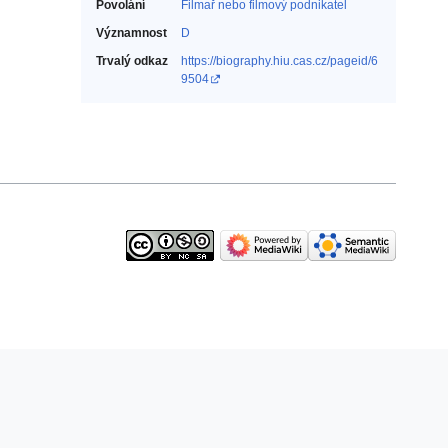
Povolání
Filmař nebo filmový podnikatel‎
Významnost
D
Trvalý odkaz
https://biography.hiu.cas.cz/pageid/6
9504