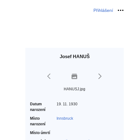
Přihlášení
Osobní 
Josef HANUŠ
HANUSJ.jpg
Datum
19. 11. 1930
narození
Místo
Innsbruck
narození
Místo úmrtí