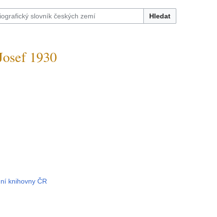
Hledat
osef 1930
6
dní knihovny ČR