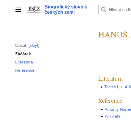
Přeskočit
Biografický slovník
na
Hlavní menu
českých zemí
obsah
HANUŠ J
Obsah
skrýt
Začátek
Literatura
Reference
Literatura
Tomeš I, s. 41
Reference
Autority Náro
Wikidata