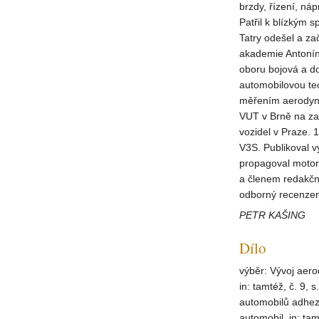
brzdy, řízení, ná
Patřil k blízkým
Tatry odešel a z
akademie Antonín
oboru bojová a d
automobilovou tec
měřením aerodyna
VUT v Brně na za
vozidel v Praze.
V3S. Publikoval v
propagoval motor
a členem redakční
odborný recenzen
PETR KAŠING
Dílo
výběr: Vývoj aero
in: tamtéž, č. 9,
automobilů adhezí
automobil, in: tam