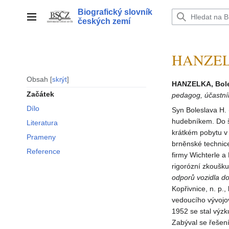
Přeskočit
Biografický slovník
na
Hlavní menu
českých zemí
obsah
HANZELK
Obsah
skrýt
HANZELKA, Bole
Začátek
pedagog, účastní
Dílo
Syn Boleslava H.
hudebníkem. Do še
Literatura
krátkém pobytu v 
Prameny
brněnské technic
Reference
firmy Wichterle a 
rigorózní zkoušku
odporů vozidla d
Kopřivnice, n. p.
vedoucího vývojo
1952 se stal vý
Zabýval se řešení