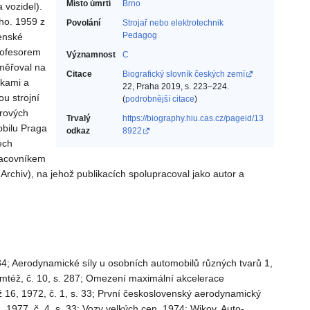
Místo úmrtí
Brno
 vozidel).
ho. 1959 z
Povolání
Strojař nebo elektrotechnik‎
Pedagog‎
jenské
rofesorem
Významnost
C
aměřoval na
Citace
Biografický slovník českých zemí
škami a
22, Praha 2019, s. 223–224.
u strojní
(
podrobnější citace
)
orových
Trvalý
https://biography.hiu.cas.cz/pageid/13
obilu Praga
odkaz
8922
ech
racovníkem
rchiv), na jehož publikacích spolupracoval jako autor a
 34; Aerodynamické síly u osobních automobilů různých tvarů 1,
tamtéž, č. 10, s. 287; Omezení maximální akcelerace
éž 16, 1972, č. 1, s. 33; První československý aerodynamický
, 1977, č. 4, s. 33; Vozy velkých cen, 1974; Wikov. Auto-