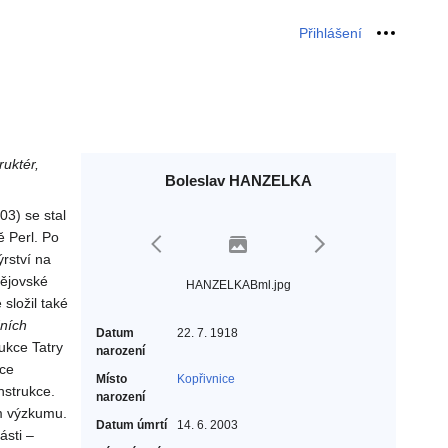
Přihlášení
Osobní 
ruktér,
Boleslav HANZELKA
03) se stal
ě Perl. Po
ýrství na
tějovské
HANZELKABml.jpg
složil také
dních
Datum
22. 7. 1918
ukce Tatry
narození
pce
Místo
Kopřivnice
nstrukce.
narození
m výzkumu.
Datum úmrtí
14. 6. 2003
ásti –