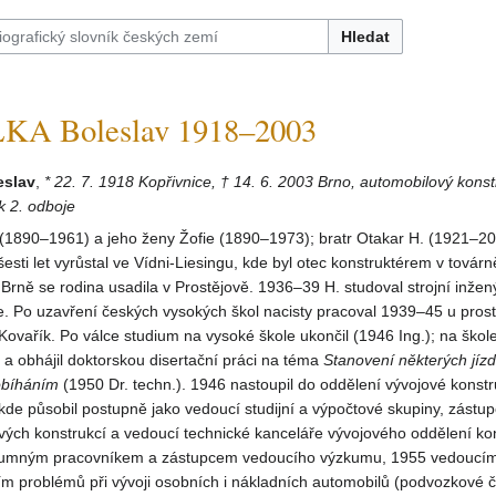
Hledat
A Boleslav 1918–2003
slav
,
* 22. 7. 1918 Kopřivnice, † 14. 6. 2003 Brno, automobilový konst
k 2. odboje
 (1890–1961) a jeho ženy Žofie (1890–1973); bratr Otakar H. (1921–20
sti let vyrůstal ve Vídni-Liesingu, kde byl otec konstruktérem v továrn
Brně se rodina usadila v Prostějově. 1936–39 H. studoval strojní inžen
e. Po uzavření českých vysokých škol nacisty pracoval 1939–45 u pros
Kovařík. Po válce studium na vysoké škole ukončil (1946 Ing.); na škole 
 a obhájil doktorskou disertační práci na téma
Stanovení některých jíz
obíháním
(1950 Dr. techn.). 1946 nastoupil do oddělení vývojové konstr
, kde působil postupně jako vedoucí studijní a výpočtové skupiny, zástu
vých konstrukcí a vedoucí technické kanceláře vývojového oddělení ko
zkumným pracovníkem a zástupcem vedoucího výzkumu, 1955 vedoucí
m problémů při vývoji osobních i nákladních automobilů (podvozkové č