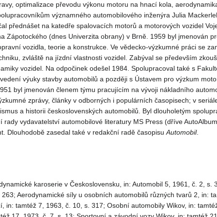
pravy, optimalizace převodu výkonu motoru na hnací kola, aerodynamika
 spolupracovníkům významného automobilového inženýra Julia Mackerle
ačal přednášet na katedře spalovacích motorů a motorových vozidel Vo
a Zápotockého (dnes Univerzita obrany) v Brně. 1959 byl jmenován p
opravní vozidla, teorie a konstrukce. Ve vědecko-výzkumné práci se z
hniku, zvláště na jízdní vlastnosti vozidel. Zabýval se především zkou
miky vozidel. Na odpočinek odešel 1984. Spolupracoval také s Fakulto
vedení výuky stavby automobilů a později s Ústavem pro výzkum mot
 1951 byl jmenován členem týmu pracujícím na vývoji nákladního autom
ýzkumné zprávy, články v odborných i populárních časopisech; v seriál
ismus a historii československých automobilů. Byl dlouholetým spolup
 rady vydavatelství automobilové literatury MS Press (dříve AutoAlbumA
t. Dlouhodobě zasedal také v redakční radě časopisu
Automobil
.
dynamické karoserie v Československu, in: Automobil 5, 1961, č. 2, s.
 s. 263; Aerodynamické síly u osobních automobilů různých tvarů 2, in: 
, in: tamtéž 7, 1963, č. 10, s. 317; Osobní automobily Wikov, in: tamt
též 17, 1973, č. 7, s. 13; Sportovní a závodní vozy Wikov, in: tamtéž 21