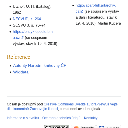
http://abart-full.artarchiv.
I. Zhoř, O. H. (katalog),
cz
(se soupisem výstav
1962
a další literaturou, stav k
NEČVUD, s. 264
19. 4. 2018). Martin Kučera
SČSVU 3, s. 73–74
https://encyklopedie.brn
a.cz
(se soupisem
výstav, stav k 19. 4. 2018)
Reference
Autority Národní knihovny ČR
Wikidata
Obsah je dostupný pod
Creative Commons Uveďte autora-Nevyužívejte
dílo komerčně-Zachovejte licenci
, pokud není uvedeno jinak.
Informace o slovníku
Ochrana osobních údajů
Kontakty