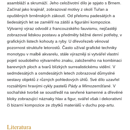
asambláží a skrumáží. Jeho celoživotní dílo je spjato s Brnem.
Začínal jako krajinář, zobrazoval motivy z okolí Tuřan a
opuštěných brněnských zákoutí. Od přelomu padesátých a
šedesátých let se zaměřil na zátiší a figurální kompozice.
Výtvarný výraz odvodil z francouzského fauvismu, nejčastěji
zobrazoval lidskou postavu a předměty běžné denní potřeby, v
grafických listech kohouty a ryby. U dřevořezeb věnoval
pozornost struktuře letorostů. Často užíval grafické techniky
monotypu v malbě akvarelu, stále výrazněji si vytvářel vlastní
pojetí soudobého výtvarného znaku, založeného na kombinaci
barevných ploch a tvarů blízkých surrealistickému vidění. V
sedmdesátých a osmdesátých letech zobrazoval důmyslné
sestavy objektů z různých pohledových úhlů. Své dílo uzavřel
rozsáhlými hravými cykly pastelů
Pády a Mimozemšťané
. V
sochařské tvorbě se soustředil na sevřené kamenné a dřevěné
bloky zobrazující náznaky hlav a figur, svářel však i dekorativní
či bizarní kompozice ze zbytků materiálů v duchu pop-artu.
Literatura