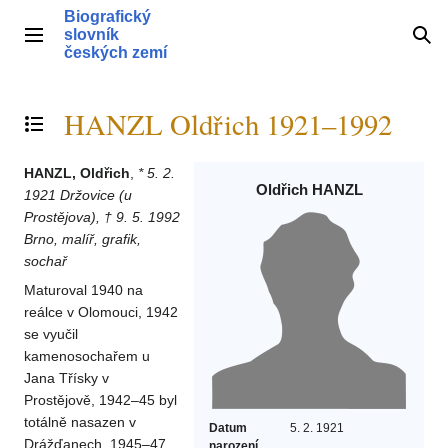
Přeskočit
Biografický
na
slovník
Hlavní menu
Hle
obsah
českých zemí
HANZL Oldřich 1921–1992
Přepnout obsah
HANZL, Oldřich
,
* 5. 2.
Oldřich HANZL
1921 Držovice (u
Prostějova), † 9. 5. 1992
Brno, malíř, grafik,
sochař
Maturoval 1940 na
reálce v Olomouci, 1942
se vyučil
kamenosochařem u
Jana Třísky v
Prostějově, 1942–45 byl
totálně nasazen v
Datum
5. 2. 1921
Drážďanech. 1945–47
narození