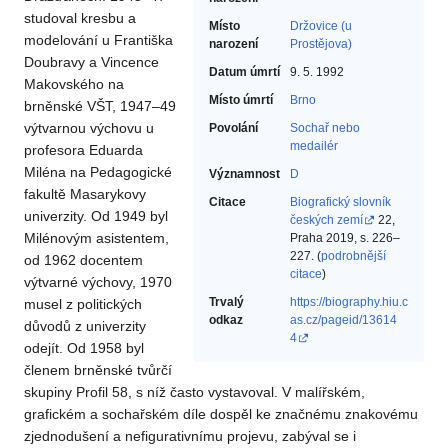
studoval kresbu a
Místo
Držovice (u
modelování u Františka
narození
Prostějova)
Doubravy a Vincence
Datum úmrtí
9. 5. 1992
Makovského na
Místo úmrtí
Brno
brněnské VŠT, 1947–49
výtvarnou výchovu u
Povolání
Sochař nebo
medailér‎
profesora Eduarda
Miléna na Pedagogické
Významnost
D
fakultě Masarykovy
Citace
Biografický slovník
univerzity. Od 1949 byl
českých zemí
22,
Milénovým asistentem,
Praha 2019, s. 226–
227. (
podrobnější
od 1962 docentem
citace
)
výtvarné výchovy, 1970
Trvalý
https://biography.hiu.c
musel z politických
odkaz
as.cz/pageid/13614
důvodů z univerzity
4
odejít. Od 1958 byl
členem brněnské tvůrčí
skupiny Profil 58, s níž často vystavoval. V malířském,
grafickém a sochařském díle dospěl ke značnému znakovému
zjednodušení a nefigurativnímu projevu, zabýval se i