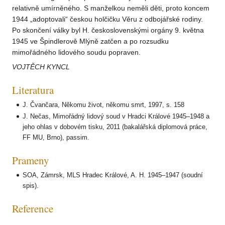
relativně umírněného. S manželkou neměli děti, proto koncem
1944 „adoptovali“ českou holčičku Věru z odbojářské rodiny.
Po skončení války byl H. československými orgány 9. května
1945 ve Špindlerově Mlýně zatčen a po rozsudku
mimořádného lidového soudu popraven.
VOJTĚCH KYNCL
Literatura
J. Čvančara, Někomu život, někomu smrt, 1997, s. 158
J. Nečas, Mimořádný lidový soud v Hradci Králové 1945–1948 a
jeho ohlas v dobovém tisku, 2011 (bakalářská diplomová práce,
FF MU, Brno), passim.
Prameny
SOA, Zámrsk, MLS Hradec Králové, A. H. 1945–1947 (soudní
spis).
Reference