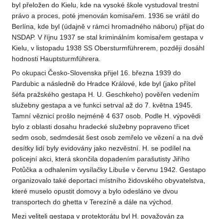
byl přeložen do Kielu, kde na vysoké škole vystudoval trestní
právo a proces, poté jmenován komisařem. 1936 se vrátil do
Berlína, kde byl (údajně v rámci hromadného náboru) přijat do
NSDAP. V říjnu 1937 se stal kriminálním komisařem gestapa v
Kielu, v listopadu 1938 SS Obersturmführerem, později dosáhl
hodnosti Hauptsturmführera.
Po okupaci Česko-Slovenska přijel 16. března 1939 do
Pardubic a následně do Hradce Králové, kde byl (jako přítel
šéfa pražského gestapa H. U. Geschkeho) pověřen vedením
služebny gestapa a ve funkci setrval až do 7. května 1945.
Tamní věznicí prošlo nejméně 4 637 osob. Podle H. výpovědi
bylo z oblasti dosahu hradecké služebny popraveno třicet
sedm osob, sedmdesát šest osob zemřelo ve vězení a na dvě
desítky lidí byly evidovány jako nezvěstní. H. se podílel na
policejní akci, která skončila dopadením parašutisty Jiřího
Potůčka a odhalením vysílačky Libuše v červnu 1942. Gestapo
organizovalo také deportaci místního židovského obyvatelstva,
které muselo opustit domovy a bylo odesláno ve dvou
transportech do ghetta v Terezíně a dále na východ.
Mezi veliteli gestapa v protektorátu byl H. považován za