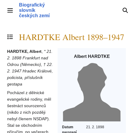
Přeskočit
Biografický
na
slovník
Hlavní menu
Hle
obsah
českých zemí
HARDTKE Albert 1898–1947
Přepnout obsah
HARDTKE, Albert
,
* 21.
Albert HARDTKE
2. 1898 Frankfurt nad
Odrou (Německo), † 22.
2. 1947 Hradec Králové,
policista, příslušník
gestapa
Pocházel z dělnické
evangelické rodiny, měl
šestnáct sourozenců
(nikdo z nich později
nebyl členem NSDAP).
Stal se obchodním
Datum
21. 2. 1898
příručím, po večerech
narození