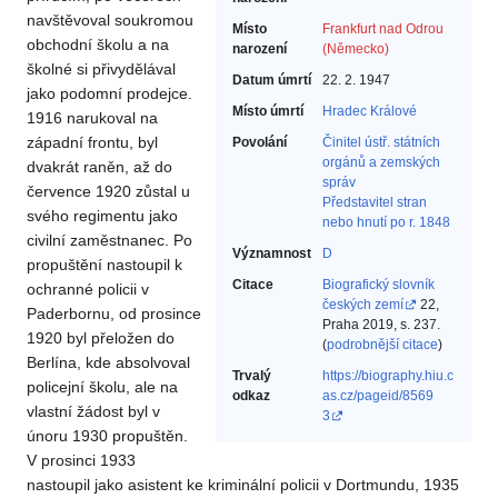
navštěvoval soukromou
Místo
Frankfurt nad Odrou
obchodní školu a na
narození
(Německo)
školné si přivydělával
Datum úmrtí
22. 2. 1947
jako podomní prodejce.
Místo úmrtí
Hradec Králové
1916 narukoval na
západní frontu, byl
Povolání
Činitel ústř. státních
orgánů a zemských
dvakrát raněn, až do
správ‎
července 1920 zůstal u
Představitel stran
svého regimentu jako
nebo hnutí po r. 1848‎
civilní zaměstnanec. Po
Významnost
D
propuštění nastoupil k
Citace
Biografický slovník
ochranné policii v
českých zemí
22,
Paderbornu, od prosince
Praha 2019, s. 237.
1920 byl přeložen do
(
podrobnější citace
)
Berlína, kde absolvoval
Trvalý
https://biography.hiu.c
policejní školu, ale na
odkaz
as.cz/pageid/8569
vlastní žádost byl v
3
únoru 1930 propuštěn.
V prosinci 1933
nastoupil jako asistent ke kriminální policii v Dortmundu, 1935