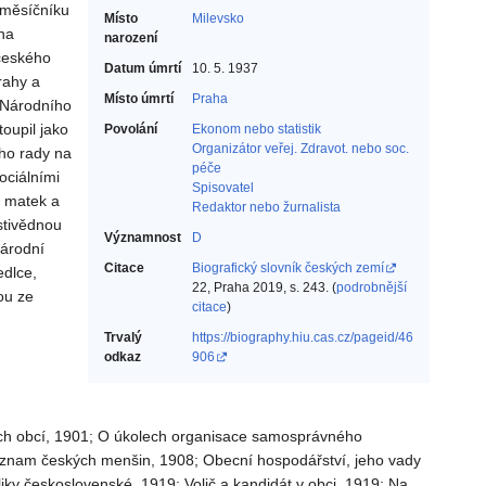
 měsíčníku
Místo
Milevsko
ana
narození
 českého
Datum úmrtí
10. 5. 1937
rahy a
Místo úmrtí
Praha
e Národního
toupil jako
Povolání
Ekonom nebo statistik‎
Organizátor veřej. Zdravot. nebo soc.
ého rady na
péče‎
ociálními
Spisovatel‎
a matek a
Redaktor nebo žurnalista‎
astivědnou
Významnost
D
národní
Citace
Biografický slovník českých zemí
edlce,
22, Praha 2019, s. 243. (
podrobnější
ou ze
citace
)
Trvalý
https://biography.hiu.cas.cz/pageid/46
odkaz
906
ých obcí, 1901; O úkolech organisace samosprávného
význam českých menšin, 1908; Obecní hospodářství, jeho vady
iky československé, 1919; Volič a kandidát v obci, 1919; Na