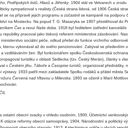
ého
,
Podřipských listů
,
Hlasů
a
Jitřenky
. 1904 stál ve Velvarech u zrodu
liticky sympatizoval s realisty (Česká strana lidová, od 1906 Česká str
lel se na přípravě jejich programu a zúčastnil se kampaně na podporu
ství na Mostecku. Na popud T. G. Masaryka se 1907 přestěhoval do P
 deníkem
Čas
a revuí
Naše doba
. 1918 byl ředitelem ústřední kancelář
u republiky pracoval jako tiskový referent ministerstva zásobování. Nas
 ministerstvo sociální péče, odkud přešel do funkce vrchního odborov
ra, kterou vykonával až do svého penzionování. Zabýval se především s
í a vzděláváním žen. Byl funkcionářem spolku Československá ochran
 propagoval turistiku v oblasti Sedlecka (tzv. Český Merán), články s vl
val v
Českém jihu
,
Táboře
a
Časopise turistů
, organizoval přednášky, 
ní výstavy. 1933 patřil mezi zakladatele Spolku rodáků a přátel města S
brožuru
Červená nad Vltavou u Milevska
. 1893 se oženil s Marií Mottlov
 pochován.
ČIL
 ostatní obecní svazky v ohledu osobním, 1900; Účetnictví venkovsk
; K otázce reformy obecní samosprávy, 1904; Národnostní a politický 
Povinnosti obecního starosty, 1913; Katechismus voliče v obcích republ