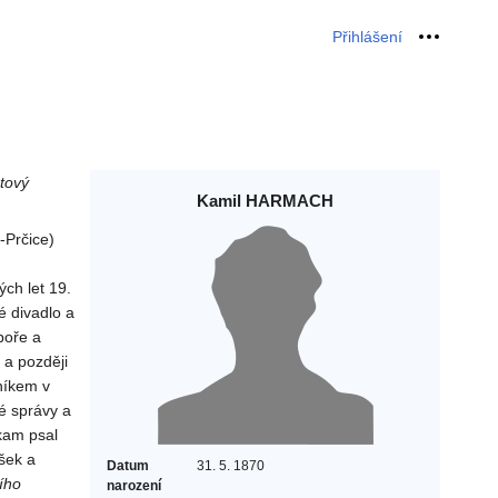
Přihlášení
Osobní 
ětový
Kamil HARMACH
-Prčice)
ch let 19.
é divadlo a
boře a
 a později
níkem v
né správy a
kam psal
šek a
Datum
31. 5. 1870
ího
narození