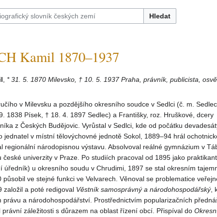
Hledat
 Kamil 1870–1937
l
,
* 31. 5. 1870 Milevsko, † 10. 5. 1937 Praha, právník, publicista, osv
učího v Milevsku a pozdějšího okresního soudce v Sedlci (č. m. Sedlec
 9. 1838 Písek, † 18. 4. 1897 Sedlec) a Františky, roz. Hruškové, dcery
níka z Českých Budějovic. Vyrůstal v Sedlci, kde od počátku devadesátý
ako jednatel v místní tělovýchovné jednotě Sokol, 1889–94 hrál ochotnick
l regionální národopisnou výstavu. Absolvoval reálné gymnázium v Tá
u české univerzity v Praze. Po studiích pracoval od 1895 jako praktikant
í úředník) u okresního soudu v Chrudimi, 1897 se stal okresním tajem
0 působil ve stejné funkci ve Velvarech. Věnoval se problematice veřej
založil a poté redigoval
Věstník samosprávný a národohospodářský
, 
m právu a národohospodářství. Prostřednictvím popularizačních předná
 právní záležitosti s důrazem na oblast řízení obcí. Přispíval do
Okresn