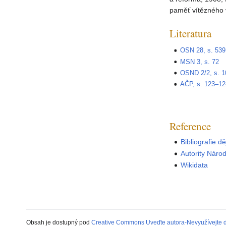
paměť vítězného 
Literatura
OSN 28, s. 539
MSN 3, s. 72
OSND 2/2, s. 1
AČP, s. 123–12
Reference
Bibliografie d
Autority Náro
Wikidata
Obsah je dostupný pod
Creative Commons Uveďte autora-Nevyužívejte dí