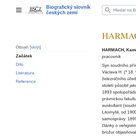
Přeskočit
Biografický slovník
na
Hlavní menu
českých zemí
obsah
HARMACH
Obsah
skrýt
HARMACH, Kami
Začátek
pracovník
Dílo
Syn soudního přír
Václava H. (* 18.
Literatura
železničního úřed
Reference
století působil j
1893 spolupořáda
právnickou fakult
auskultant (soudn
Litomyšli, od 190
samosprávy. 1899 
články o veřejné
brožur objasňoval