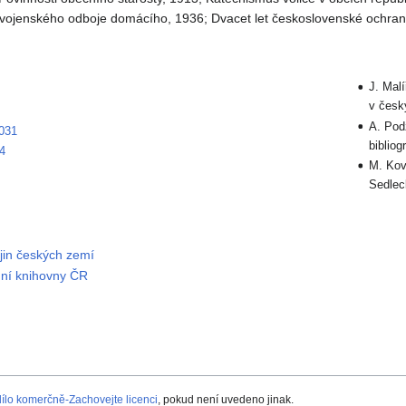
vojenského odboje domácího, 1936; Dvacet let československé ochrany
J. Malí
v česk
A. Pod
031
bibliogr
4
M. Kova
Sedlec
ějin českých zemí
dní knihovny ČR
lo komerčně-Zachovejte licenci
, pokud není uvedeno jinak.