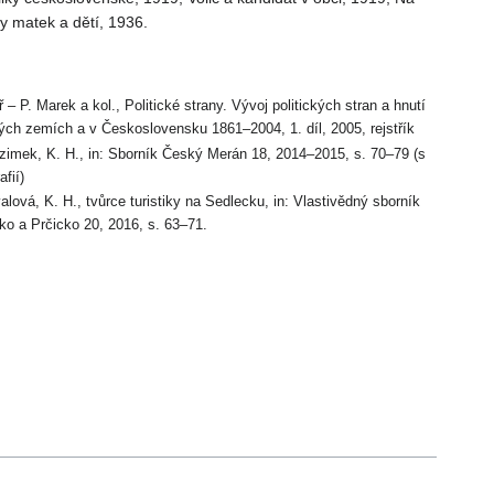
 matek a dětí, 1936.
ř – P. Marek a kol., Politické strany. Vývoj politických stran a hnutí
ých zemích a v Československu 1861–2004, 1. díl, 2005, rejstřík
zimek, K. H., in: Sborník Český Merán 18, 2014–2015, s. 70–79 (s
afií)
lová, K. H., tvůrce turistiky na Sedlecku, in: Vlastivědný sborník
ko a Prčicko 20, 2016, s. 63–71.