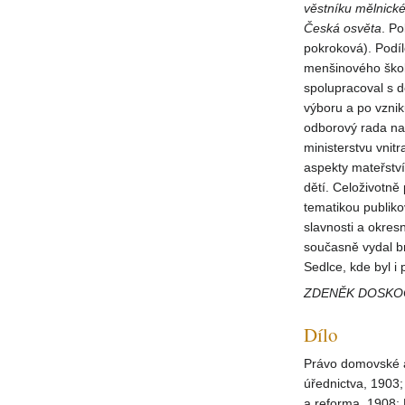
věstníku
mělnick
Česká osvěta
. Po
pokroková). Podí
menšinového škol
spolupracoval s
výboru a po vznik
odborový rada na
ministerstvu vnit
aspekty mateřstv
dětí. Celoživotně
tematikou publiko
slavnosti a okres
současně vydal 
Sedlce, kde byl i
ZDENĚK DOSKO
Dílo
Právo domovské a
úřednictva, 1903
a reforma, 1908; 