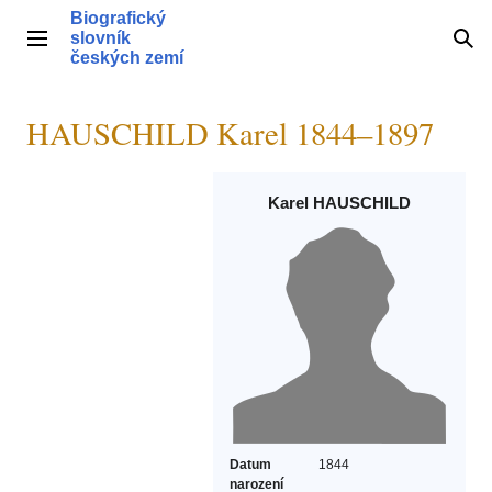
Přeskočit
Biografický
na
slovník
Hlavní menu
Hle
obsah
českých zemí
HAUSCHILD Karel 1844–1897
Karel HAUSCHILD
Datum
1844
narození