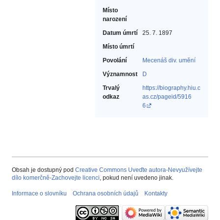
Místo
narození
Datum úmrtí
25. 7. 1897
Místo úmrtí
Povolání
Mecenáš div. umění‎
Významnost
D
Trvalý
https://biography.hiu.c
odkaz
as.cz/pageid/5916
6
Obsah je dostupný pod
Creative Commons Uveďte autora-Nevyužívejte
dílo komerčně-Zachovejte licenci
, pokud není uvedeno jinak.
Informace o slovníku
Ochrana osobních údajů
Kontakty