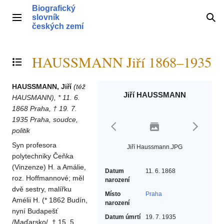
Přeskočit
Biografický
na
slovník
Hlavní menu
Hle
obsah
českých zemí
HAUSSMANN Jiří 1868–1935
Přepnout obsah
HAUSSMANN, Jiří
(též
Jiří HAUSSMANN
HAUSMANN), * 11. 6.
1868 Praha, † 19. 7.
1935 Praha, soudce,
politik
Syn profesora
Jiří Haussmann.JPG
polytechniky Čeňka
(Vinzenze) H. a Amálie,
Datum
11. 6. 1868
roz. Hoffmannové; měl
narození
dvě sestry, malířku
Místo
Praha
Amélii H. (* 1862 Budín,
narození
nyní Budapešť
Datum úmrtí
19. 7. 1935
/Maďarsko/, † 15. 5.