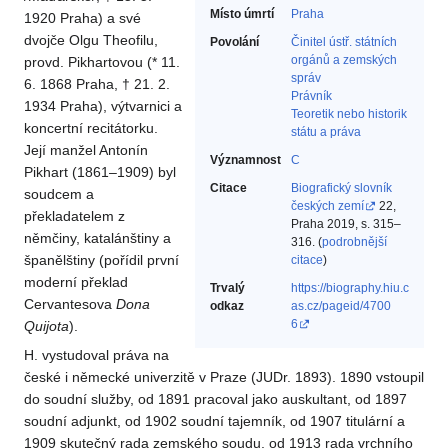
Místo úmrtí
Praha
1920 Praha) a své
dvojče Olgu Theofilu,
Povolání
Činitel ústř. státních
orgánů a zemských
provd. Pikhartovou (* 11.
správ‎
6. 1868 Praha, † 21. 2.
Právník‎
1934 Praha), výtvarnici a
Teoretik nebo historik
koncertní recitátorku.
státu a práva‎
Její manžel Antonín
Významnost
C
Pikhart (1861–1909) byl
Citace
Biografický slovník
soudcem a
českých zemí
22,
překladatelem z
Praha 2019, s. 315–
němčiny, katalánštiny a
316. (
podrobnější
španělštiny (pořídil první
citace
)
moderní překlad
Trvalý
https://biography.hiu.c
Cervantesova
Dona
odkaz
as.cz/pageid/4700
6
Quijota
).
H. vystudoval práva na
české i německé univerzitě v Praze (JUDr. 1893). 1890 vstoupil
do soudní služby, od 1891 pracoval jako auskultant, od 1897
soudní adjunkt, od 1902 soudní tajemník, od 1907 titulární a
1909 skutečný rada zemského soudu, od 1913 rada vrchního