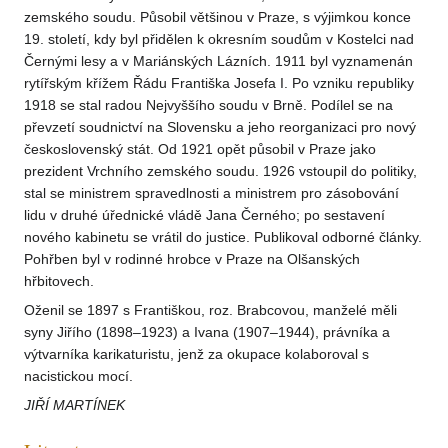
zemského soudu. Působil většinou v Praze, s výjimkou konce
19. století, kdy byl přidělen k okresním soudům v Kostelci nad
Černými lesy a v Mariánských Lázních. 1911 byl vyznamenán
rytířským křížem Řádu Františka Josefa I. Po vzniku republiky
1918 se stal radou Nejvyššího soudu v Brně. Podílel se na
převzetí soudnictví na Slovensku a jeho reorganizaci pro nový
československý stát. Od 1921 opět působil v Praze jako
prezident Vrchního zemského soudu. 1926 vstoupil do politiky,
stal se ministrem spravedlnosti a ministrem pro zásobování
lidu v druhé úřednické vládě Jana Černého; po sestavení
nového kabinetu se vrátil do justice. Publikoval odborné články.
Pohřben byl v rodinné hrobce v Praze na Olšanských
hřbitovech.
Oženil se 1897 s Františkou, roz. Brabcovou, manželé měli
syny Jiřího (1898–1923) a Ivana (1907–1944), právníka a
výtvarníka karikaturistu, jenž za okupace kolaboroval s
nacistickou mocí.
JIŘÍ MARTÍNEK