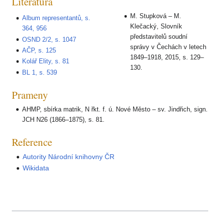
Literatura
M. Stupková – M.
Album representantů, s.
Klečacký, Slovník
364, 956
představitelů soudní
OSND 2/2, s. 1047
správy v Čechách v letech
AČP, s. 125
1849–1918, 2015, s. 129–
Kolář Elity, s. 81
130.
BL 1, s. 539
Prameny
AHMP, sbírka matrik, N řkt. f. ú. Nové Město – sv. Jindřich, sign.
JCH N26 (1866–1875), s. 81.
Reference
Autority Národní knihovny ČR
Wikidata