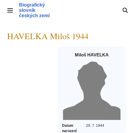
Přeskočit
Biografický
na
slovník
Hlavní menu
Hle
obsah
českých zemí
HAVELKA Miloš 1944
Miloš HAVELKA
Datum
29. 7. 1944
narození