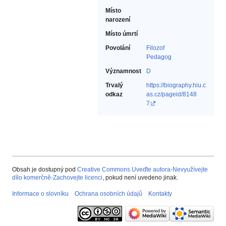
Místo
narození
Místo úmrtí
Povolání
Filozof‎
Pedagog‎
Významnost
D
Trvalý
https://biography.hiu.c
odkaz
as.cz/pageid/8148
7
Obsah je dostupný pod
Creative Commons Uveďte autora-Nevyužívejte
dílo komerčně-Zachovejte licenci
, pokud není uvedeno jinak.
Informace o slovníku
Ochrana osobních údajů
Kontakty