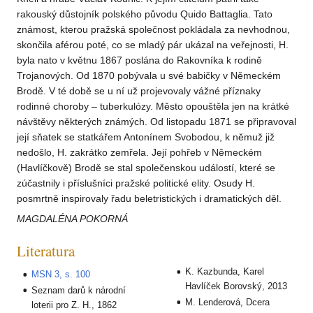
rakouský důstojník polského původu Quido Battaglia. Tato
známost, kterou pražská společnost pokládala za nevhodnou,
skončila aférou poté, co se mladý pár ukázal na veřejnosti, H.
byla nato v květnu 1867 poslána do Rakovníka k rodině
Trojanových. Od 1870 pobývala u své babičky v Německém
Brodě. V té době se u ní už projevovaly vážné příznaky
rodinné choroby – tuberkulózy. Město opouštěla jen na krátké
návštěvy některých známých. Od listopadu 1871 se připravoval
její sňatek se statkářem Antonínem Svobodou, k němuž již
nedošlo, H. zakrátko zemřela. Její pohřeb v Německém
(Havlíčkově) Brodě se stal společenskou událostí, které se
zúčastnily i příslušníci pražské politické elity. Osudy H.
posmrtně inspirovaly řadu beletristických i dramatických děl.
MAGDALÉNA POKORNÁ
Literatura
K. Kazbunda, Karel
MSN 3, s. 100
Havlíček Borovský, 2013
Seznam darů k národní
M. Lenderová, Dcera
loterii pro Z. H., 1862