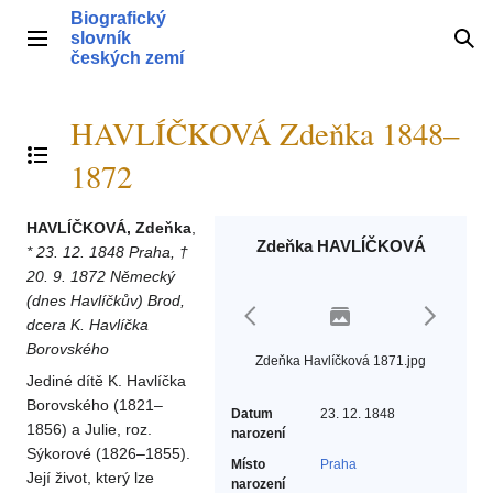
Přeskočit
Biografický
na
slovník
Hlavní menu
Hle
obsah
českých zemí
HAVLÍČKOVÁ Zdeňka 1848–
Přepnout obsah
1872
HAVLÍČKOVÁ, Zdeňka
,
Zdeňka HAVLÍČKOVÁ
* 23. 12. 1848 Praha, †
20. 9. 1872 Německý
(dnes Havlíčkův) Brod,
dcera K. Havlíčka
Borovského
Zdeňka Havlíčková 1871.jpg
Jediné dítě K. Havlíčka
Borovského (1821–
Datum
23. 12. 1848
1856) a Julie, roz.
narození
Sýkorové (1826–1855).
Místo
Praha
Její život, který lze
narození