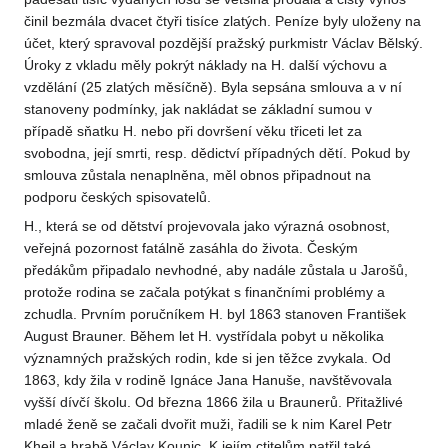
činil bezmála dvacet čtyři tisíce zlatých. Peníze byly uloženy na
účet, který spravoval pozdější pražský purkmistr Václav Bělský.
Úroky z vkladu měly pokrýt náklady na H. další výchovu a
vzdělání (25 zlatých měsíčně). Byla sepsána smlouva a v ní
stanoveny podmínky, jak nakládat se základní sumou v
případě sňatku H. nebo při dovršení věku třiceti let za
svobodna, její smrti, resp. dědictví případných dětí. Pokud by
smlouva zůstala nenaplněna, měl obnos připadnout na
podporu českých spisovatelů.
H., která se od dětství projevovala jako výrazná osobnost,
veřejná pozornost fatálně zasáhla do života. Českým
předákům připadalo nevhodné, aby nadále zůstala u Jarošů,
protože rodina se začala potýkat s finančními problémy a
zchudla. Prvním poručníkem H. byl 1863 stanoven František
August Brauner. Během let H. vystřídala pobyt u několika
významných pražských rodin, kde si jen těžce zvykala. Od
1863, kdy žila v rodině Ignáce Jana Hanuše, navštěvovala
vyšší dívčí školu. Od března 1866 žila u Braunerů. Přitažlivé
mladé ženě se začali dvořit muži, řadili se k nim Karel Petr
Kheil a hrabě Václav Kounic. K jejím ctitelům patřil také