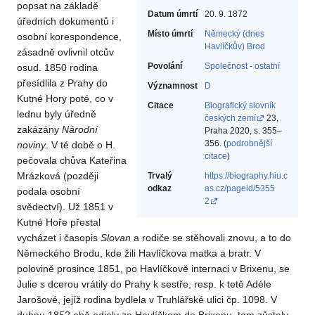
popsat na základě
Datum úmrtí
20. 9. 1872
úředních dokumentů i
Místo úmrtí
Německý (dnes
osobní korespondence,
Havlíčkův) Brod
zásadně ovlivnil otcův
Povolání
Společnost - ostatní‎
osud. 1850 rodina
přesídlila z Prahy do
Významnost
D
Kutné Hory poté, co v
Citace
Biografický slovník
lednu byly úředně
českých zemí
23,
zakázány
Národní
Praha 2020, s. 355–
356. (
podrobnější
noviny
. V té době o H.
citace
)
pečovala chůva Kateřina
Mrázková (později
Trvalý
https://biography.hiu.c
odkaz
as.cz/pageid/5355
podala osobní
2
svědectví). Už 1851 v
Kutné Hoře přestal
vycházet i časopis
Slovan
a rodiče se stěhovali znovu, a to do
Německého Brodu, kde žili Havlíčkova matka a bratr. V
polovině prosince 1851, po Havlíčkově internaci v Brixenu, se
Julie s dcerou vrátily do Prahy k sestře, resp. k tetě Adéle
Jarošové, jejíž rodina bydlela v Truhlářské ulici čp. 1098. V