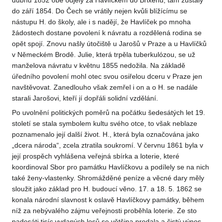
dubnu 1852 obě odjely za Havlíčkem do Brixenu, tam zůstaly
do září 1854. Do Čech se vrátily nejen kvůli blížícímu se
nástupu H. do školy, ale i s nadějí, že Havlíček po mnoha
žádostech dostane povolení k návratu a rozdělená rodina se
opět spojí. Znovu našly útočiště u Jarošů v Praze a u Havlíčků
v Německém Brodě. Julie, která trpěla tuberkulózou, se už
manželova návratu v květnu 1855 nedožila. Na základě
úředního povolení mohl otec svou osiřelou dceru v Praze jen
navštěvovat. Zanedlouho však zemřel i on a o H. se nadále
starali Jarošovi, kteří jí dopřáli solidní vzdělání.
Po uvolnění politických poměrů na počátku šedesátých let 19.
století se stala symbolem kultu svého otce, to však neblaze
poznamenalo její další život. H., která byla označována jako
„dcera národa“, zcela ztratila soukromí. V červnu 1861 byla v
její prospěch vyhlášena veřejná sbírka a loterie, které
koordinoval Sbor pro památku Havlíčkovu a podílely se na nich
také ženy-vlastenky. Shromážděné peníze a věcné dary měly
sloužit jako základ pro H. budoucí věno. 17. a 18. 5. 1862 se
konala národní slavnost k oslavě Havlíčkovy památky, během
níž za nebývalého zájmu veřejnosti proběhla loterie. Ze sto
padesáti tisíc vydaných losů se většina prodala a čistý výnos