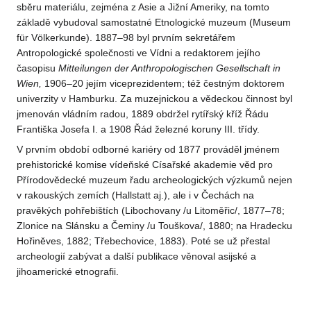
sběru materiálu, zejména z Asie a Jižní Ameriky, na tomto
základě vybudoval samostatné Etnologické muzeum (Museum
für Völkerkunde). 1887–98 byl prvním sekretářem
Antropologické společnosti ve Vídni a redaktorem jejího
časopisu
Mitteilungen der Anthropologischen Gesellschaft in
Wien,
1906–20 jejím viceprezidentem; též čestným doktorem
univerzity v Hamburku. Za muzejnickou a vědeckou činnost byl
jmenován vládním radou, 1889 obdržel rytířský kříž Řádu
Františka Josefa I. a 1908 Řád železné koruny III. třídy.
V prvním období odborné kariéry od 1877 prováděl jménem
prehistorické komise vídeňské Císařské akademie věd pro
Přírodovědecké muzeum řadu archeologických výzkumů nejen
v rakouských zemích (Hallstatt aj.), ale i v Čechách na
pravěkých pohřebištích (Libochovany /u Litoměřic/, 1877–78;
Zlonice na Slánsku a Čeminy /u Touškova/, 1880; na Hradecku
Hořiněves, 1882; Třebechovice, 1883). Poté se už přestal
archeologií zabývat a další publikace věnoval asijské a
jihoamerické etnografii.