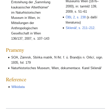
Museums Wien (1876–
Entstehung der „Sammlung
2000), in: tamtéž 139,
kaukasischer Alterthümer“
2009, s. 51–61
im Naturhistorischen
ÖBL 2, s. 238
(s další
Museum in Wien, in:
literaturou)
Mitteilungen der
Sklenář, s. 211–212
.
Anthropologischen
Gesellschaft in Wien
136/137, 2007, s. 107–143
Prameny
SOA, Zámrsk, Sbírka matrik, N řkt. f. ú. Brandýs n. Orlicí, sign.
1935, fol. 179
Naturhistorisches Museum, Wien, dokumentace. Karel Sklenář
Reference
Wikidata