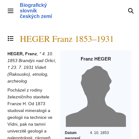
Přeskočit
Biografický
na
slovník
Hlavní menu
Hle
obsah
českých zemí
HEGER Franz 1853–1931
Přepnout obsah
HEGER, Franz
,
* 4. 10.
Franz HEGER
1853 Brandýs nad Orlicí,
† 23. 7. 1931 Vídeň
(Rakousko), etnolog,
archeolog
Pocházel z rodiny
železničního stavitele
Franze H. Od 1873
studoval mineralogii a
geologii na technice ve
Vídni, pak na tamní
univerzitě geologii a
Datum
4. 10. 1853
paleontologii, zároveň
narození