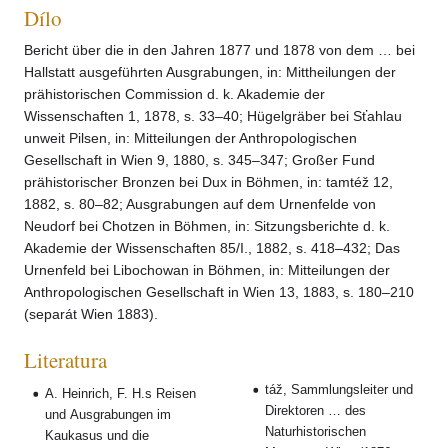
Dílo
Bericht über die in den Jahren 1877 und 1878 von dem … bei
Hallstatt ausgeführten Ausgrabungen, in: Mittheilungen der
prähistorischen Commission d. k. Akademie der
Wissenschaften 1, 1878, s. 33–40; Hügelgräber bei Sťahlau
unweit Pilsen, in: Mitteilungen der Anthropologischen
Gesellschaft in Wien 9, 1880, s. 345–347; Großer Fund
prähistorischer Bronzen bei Dux in Böhmen, in: tamtéž 12,
1882, s. 80–82; Ausgrabungen auf dem Urnenfelde von
Neudorf bei Chotzen in Böhmen, in: Sitzungsberichte d. k.
Akademie der Wissenschaften 85/I., 1882, s. 418–432; Das
Urnenfeld bei Libochowan in Böhmen, in: Mitteilungen der
Anthropologischen Gesellschaft in Wien 13, 1883, s. 180–210
(separát Wien 1883).
Literatura
táž, Sammlungsleiter und
A. Heinrich, F. H.s Reisen
Direktoren … des
und Ausgrabungen im
Naturhistorischen
Kaukasus und die