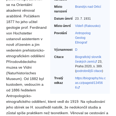
se na Orientální
Místo
Brandýs nad Orlicí
akademii věnoval
narození
arabštině. Počátkem
Datum úmrtí
23. 7. 1931
1877 ho jeho učitel
Místo úmrtí
Vídeň (Rakousko)
geologie prof. Ferdinand
von Hochstetter
Povolání
Antropolog‎
Geolog‎
ustanovil asistentem v
Etnograf‎
nově zřízeném a jím
Významnost
D
vedeném prehistoricko-
etnografickém oddělení
Citace
Biografický slovník
Přírodovědeckého
českých zemí
23,
Praha 2020, s. 389.
muzea ve Vídni
(
podrobnější citace
)
(Naturhistorisches
Trvalý
https://biography.hiu.c
Museum). Od 1882 byl
odkaz
as.cz/pageid/13456
kustodem, vedoucím a
6
od 1886 ředitelem
Antropologicko-
etnografického oddělení, které vedl do 1919. Na vybudování
jeho sbírek se H. soustředil natolik, že nedokončil studia a
zůstal spíše praktikem než teoretikem. Věnoval se cestování a