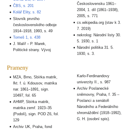
Československu 1961–
ČBS, s. 201
2004, 1. díl (1861–1938),
Kolář Elity, s. 82
2005, s. 771
Slovník prvního
cs.wikipedia.org (stav k 3.
československého odboje
7. 2019)
1914–1918, 1993, s. 49
nekrolog: Národní listy 30.
Tomeš 1, s. 438
5. 1930, s. 1
J. Malíř – P. Marek,
Národní politika 31. 5.
Politické strany. Vývoj
1930, s. 3.
Prameny
Karlo-Ferdinandovy
MZA, Brno, Sbírka matrik,
univerzity II., s. 987
řkt. f. ú. Kdousov, matrika
Archiv Poslanecké
nar. 1861–1891, sign.
sněmovny, Praha, f. 35 –
10497, fol. 65
Poslanci a senátoři
AHMP, Sbírka matrik,
Národního a Federálního
matrika zemř. 1923–35
shromáždění (1918–1992),
(Podolí), sign. POD Z6, fol.
G. H. (osobní spis).
129
Archiv UK, Praha, fond