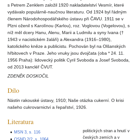
s Petrem Zenklem založil 1920 nakladatelství Vesmír, které
vydávalo populárně-naučnou literaturu. Od 1924 byl řádným
členem Národohospodářského ústavu při ČAVU. 1911 se v
Plzni oženil s Karolínou (Karlou), roz. Voglovou (Vogelovou), s
níž měl dcery Hanu, Alenu, Marii a Ludmilu a syny Ivana (†
1943 v nacistickém žaláři) a Alexandra (1916–1980),
katolického kněze a publicistu. Pochován byl na Olšanských
hřbitovech v Praze. Jeho vnuky jsou dvojčata (oba * 24. 11.
1956 Praha): lidovecký politik Cyril Svoboda a Josef Svoboda,
od 2013 kancléř ČVUT.
ZDENĚK DOSKOČIL
Dílo
Nástin rakouské ústavy, 1910; Naše otázka cukerní. O krisi
našeho cukrovarnictví a řepařství, 1926.
Literatura
politických stran a hnutí v
MSN 3, s. 116
českých zemích a v
OSND 2/2, s. 1064