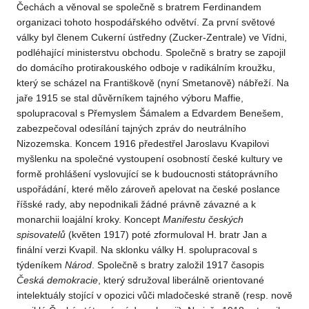
Čechách a věnoval se společně s bratrem Ferdinandem
organizaci tohoto hospodářského odvětví. Za první světové
války byl členem Cukerní ústředny (Zucker-Zentrale) ve Vídni,
podléhající ministerstvu obchodu. Společně s bratry se zapojil
do domácího protirakouského odboje v radikálním kroužku,
který se scházel na Františkově (nyní Smetanově) nábřeží. Na
jaře 1915 se stal důvěrníkem tajného výboru Maffie,
spolupracoval s Přemyslem Šámalem a Edvardem Benešem,
zabezpečoval odesílání tajných zpráv do neutrálního
Nizozemska. Koncem 1916 předestřel Jaroslavu Kvapilovi
myšlenku na společné vystoupení osobností české kultury ve
formě prohlášení vyslovující se k budoucnosti státoprávního
uspořádání, které mělo zároveň apelovat na české poslance
říšské rady, aby nepodnikali žádné právně závazné a k
monarchii loajální kroky. Koncept
Manifestu českých
spisovatelů
(květen 1917) poté zformuloval H. bratr Jan a
finální verzi Kvapil. Na sklonku války H. spolupracoval s
týdeníkem
Národ
. Společně s bratry založil 1917 časopis
Česká demokracie
, který sdružoval liberálně orientované
intelektuály stojící v opozici vůči mladočeské straně (resp. nově