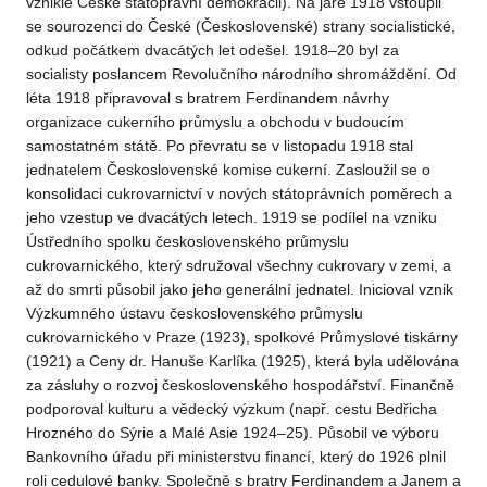
vzniklé České státoprávní demokracii). Na jaře 1918 vstoupil
se sourozenci do České (Československé) strany socialistické,
odkud počátkem dvacátých let odešel. 1918–20 byl za
socialisty poslancem Revolučního národního shromáždění. Od
léta 1918 připravoval s bratrem Ferdinandem návrhy
organizace cukerního průmyslu a obchodu v budoucím
samostatném státě. Po převratu se v listopadu 1918 stal
jednatelem Československé komise cukerní. Zasloužil se o
konsolidaci cukrovarnictví v nových státoprávních poměrech a
jeho vzestup ve dvacátých letech. 1919 se podílel na vzniku
Ústředního spolku československého průmyslu
cukrovarnického, který sdružoval všechny cukrovary v zemi, a
až do smrti působil jako jeho generální jednatel. Inicioval vznik
Výzkumného ústavu československého průmyslu
cukrovarnického v Praze (1923), spolkové Průmyslové tiskárny
(1921) a Ceny dr. Hanuše Karlíka (1925), která byla udělována
za zásluhy o rozvoj československého hospodářství. Finančně
podporoval kulturu a vědecký výzkum (např. cestu Bedřicha
Hrozného do Sýrie a Malé Asie 1924–25). Působil ve výboru
Bankovního úřadu při ministerstvu financí, který do 1926 plnil
roli cedulové banky. Společně s bratry Ferdinandem a Janem a