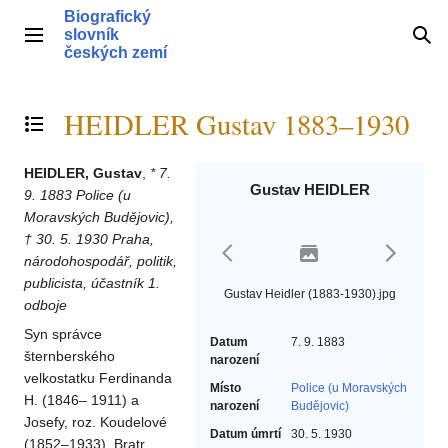
Přeskočit
Biografický
na
slovník
Hlavní menu
Hle
obsah
českých zemí
HEIDLER Gustav 1883–1930
Přepnout obsah
HEIDLER, Gustav
,
* 7.
Gustav HEIDLER
9. 1883 Police (u
Moravských Budějovic),
† 30. 5. 1930 Praha,
národohospodář, politik,
publicista, účastník 1.
Gustav Heidler (1883-1930).jpg
odboje
Syn správce
Datum
7. 9. 1883
šternberského
narození
velkostatku Ferdinanda
Místo
Police (u Moravských
H. (1846– 1911) a
narození
Budějovic)
Josefy, roz. Koudelové
Datum úmrtí
30. 5. 1930
(1852–1933). Bratr