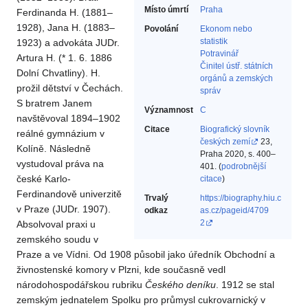
Místo úmrtí
Praha
Ferdinanda H. (1881–
1928), Jana H. (1883–
Povolání
Ekonom nebo
statistik‎
1923) a advokáta JUDr.
Potravinář‎
Artura H. (* 1. 6. 1886
Činitel ústř. státních
Dolní Chvatliny). H.
orgánů a zemských
prožil dětství v Čechách.
správ‎
S bratrem Janem
Významnost
C
navštěvoval 1894–1902
Citace
Biografický slovník
reálné gymnázium v
českých zemí
23,
Kolíně. Následně
Praha 2020, s. 400–
vystudoval práva na
401. (
podrobnější
české Karlo-
citace
)
Ferdinandově univerzitě
Trvalý
https://biography.hiu.c
v Praze (JUDr. 1907).
odkaz
as.cz/pageid/4709
2
Absolvoval praxi u
zemského soudu v
Praze a ve Vídni. Od 1908 působil jako úředník Obchodní a
živnostenské komory v Plzni, kde současně vedl
národohospodářskou rubriku
Českého deníku
. 1912 se stal
zemským jednatelem Spolku pro průmysl cukrovarnický v