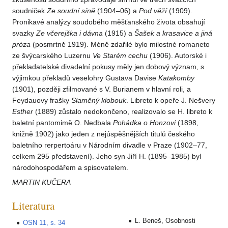
soudniček
Ze soudní síně
(1904–06) a
Pod věží
(1909).
Pronikavé analýzy soudobého měšťanského života obsahují
svazky
Ze včerejška i dávna
(1915) a
Šašek a krasavice a jiná
próza
(posmrtně 1919). Méně zdařilé bylo milostné romaneto
ze švýcarského Luzernu
Ve Starém cechu
(1906). Autorské i
překladatelské divadelní pokusy měly jen dobový význam, s
výjimkou překladů veselohry Gustava Davise
Katakomby
(1901), později zfilmované s V. Burianem v hlavní roli, a
Feydauovy frašky
Slaměný klobouk
. Libreto k opeře J. Nešvery
Esther
(1889) zůstalo nedokončeno, realizovalo se H. libreto k
baletní pantomimě O. Nedbala
Pohádka o Honzovi
(1898,
knižně 1902) jako jeden z nejúspěšnějších titulů českého
baletního rerpertoáru v Národním divadle v Praze (1902–77,
celkem 295 představení). Jeho syn Jiří H. (1895–1985) byl
národohospodářem a spisovatelem.
MARTIN KUČERA
Literatura
L. Beneš, Osobnosti
OSN 11, s. 34