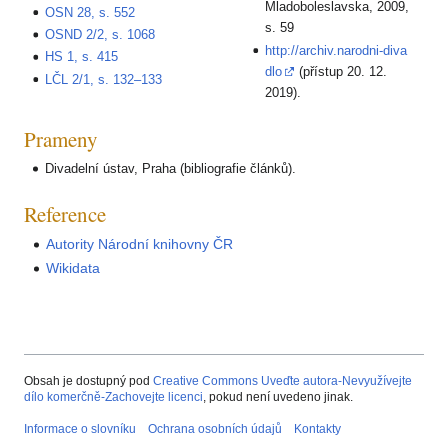
Mladoboleslavska, 2009,
OSN 28, s. 552
s. 59
OSND 2/2, s. 1068
http://archiv.narodni-diva
HS 1, s. 415
dlo
(přístup 20. 12.
LČL 2/1, s. 132–133
2019).
Prameny
Divadelní ústav, Praha (bibliografie článků).
Reference
Autority Národní knihovny ČR
Wikidata
Obsah je dostupný pod
Creative Commons Uveďte autora-Nevyužívejte
dílo komerčně-Zachovejte licenci
, pokud není uvedeno jinak.
Informace o slovníku
Ochrana osobních údajů
Kontakty