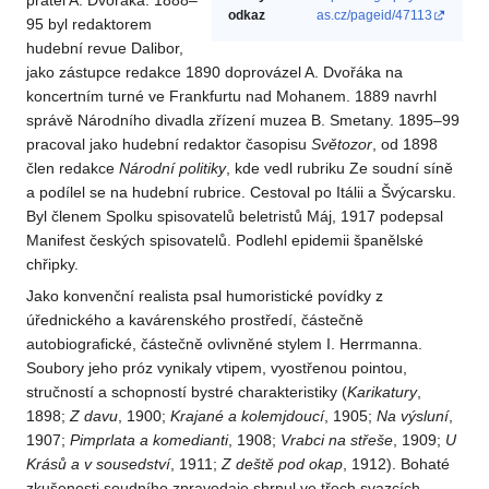
přátel A. Dvořáka. 1888–
odkaz
as.cz/pageid/47113
95 byl redaktorem
hudební revue Dalibor,
jako zástupce redakce 1890 doprovázel A. Dvořáka na
koncertním turné ve Frankfurtu nad Mohanem. 1889 navrhl
správě Národního divadla zřízení muzea B. Smetany. 1895–99
pracoval jako hudební redaktor časopisu
Světozor
, od 1898
člen redakce
Národní politiky
, kde vedl rubriku Ze soudní síně
a podílel se na hudební rubrice. Cestoval po Itálii a Švýcarsku.
Byl členem Spolku spisovatelů beletristů Máj, 1917 podepsal
Manifest českých spisovatelů. Podlehl epidemii španělské
chřipky.
Jako konvenční realista psal humoristické povídky z
úřednického a kavárenského prostředí, částečně
autobiografické, částečně ovlivněné stylem I. Herrmanna.
Soubory jeho próz vynikaly vtipem, vyostřenou pointou,
stručností a schopností bystré charakteristiky (
Karikatury
,
1898;
Z davu
, 1900;
Krajané a kolemjdoucí
, 1905;
Na výsluní
,
1907;
Pimprlata a komedianti
, 1908;
Vrabci na střeše
, 1909;
U
Krásů a v sousedství
, 1911;
Z deště pod okap
, 1912). Bohaté
zkušenosti soudního zpravodaje shrnul ve třech svazcích