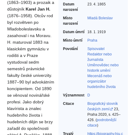
(1863–1903) a prozaik a
Datum
23. 4. 1865
důstojník
Karel Jan H.
narození
(1876–1958). Otcův rod
Místo
Mladá Boleslav
byl rozvětven po
narození
Mladoboleslavsku a
Datum úmrtí
18. 1. 1919
zasahoval i na Moravu.
Místo úmrtí
Praha
H. maturoval 1883 na
klasickém gymnáziu v
Povolání
Spisovatel‎
Redaktor nebo
rodišti a v Praze
žurnalista‎
vystudoval sedm
Uměnovědec nebo
semestrů právnické
historik umění‎
fakulty české univerzity.
Mecenáš nebo
organizátor
1887–90 byl advokátním
hudebního života‎
koncipientem. Od 1890
se věnoval novinářské
Významnost
D
profesi. Jako dobrý
Citace
Biografický slovník
klavírista a znalec
českých zemí
23,
Praha 2020, s. 425–
hudebního života i
426. (
podrobnější
hudebních dějin se brzy
citace
)
zařadil do společnosti
Trvalý
https://biography.hiu.c