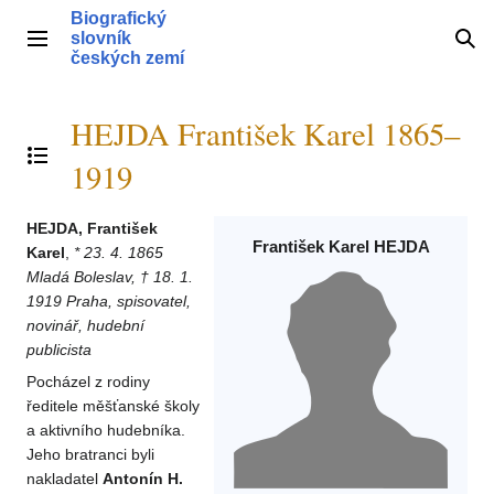
Přeskočit
Biografický
na
slovník
Hlavní menu
Hle
obsah
českých zemí
HEJDA František Karel 1865–
Přepnout obsah
1919
HEJDA, František
František Karel HEJDA
Karel
,
* 23. 4. 1865
Mladá Boleslav, † 18. 1.
1919 Praha, spisovatel,
novinář, hudební
publicista
Pocházel z rodiny
ředitele měšťanské školy
a aktivního hudebníka.
Jeho bratranci byli
nakladatel
Antonín H.