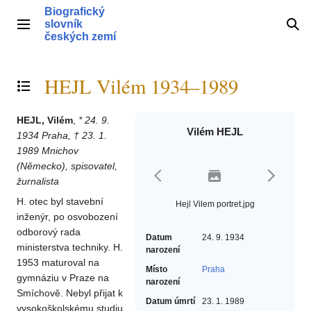
Přeskočit
Biografický
na
slovník
Hlavní menu
Hle
obsah
českých zemí
HEJL Vilém 1934–1989
Přepnout obsah
HEJL, Vilém
,
* 24. 9.
Vilém HEJL
1934 Praha, † 23. 1.
1989 Mnichov
(Německo), spisovatel,
žurnalista
H. otec byl stavební
Hejl Vilem portret.jpg
inženýr, po osvobození
odborový rada
Datum
24. 9. 1934
ministerstva techniky. H.
narození
1953 maturoval na
Místo
Praha
gymnáziu v Praze na
narození
Smíchově. Nebyl přijat k
Datum úmrtí
23. 1. 1989
vysokoškolskému studiu