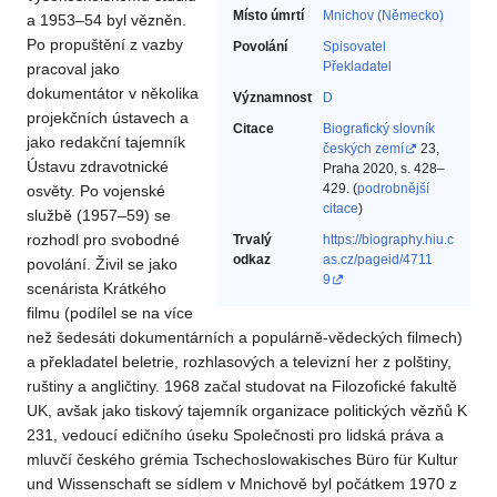
Místo úmrtí
Mnichov (Německo)
a 1953–54 byl vězněn.
Po propuštění z vazby
Povolání
Spisovatel‎
Překladatel‎
pracoval jako
dokumentátor v několika
Významnost
D
projekčních ústavech a
Citace
Biografický slovník
jako redakční tajemník
českých zemí
23,
Ústavu zdravotnické
Praha 2020, s. 428–
429. (
podrobnější
osvěty. Po vojenské
citace
)
službě (1957–59) se
rozhodl pro svobodné
Trvalý
https://biography.hiu.c
odkaz
as.cz/pageid/4711
povolání. Živil se jako
9
scenárista Krátkého
filmu (podílel se na více
než šedesáti dokumentárních a populárně-vědeckých filmech)
a překladatel beletrie, rozhlasových a televizní her z polštiny,
ruštiny a angličtiny. 1968 začal studovat na Filozofické fakultě
UK, avšak jako tiskový tajemník organizace politických vězňů K
231, vedoucí edičního úseku Společnosti pro lidská práva a
mluvčí českého grémia Tschechoslowakisches Büro für Kultur
und Wissenschaft se sídlem v Mnichově byl počátkem 1970 z