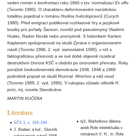
veden román o konfrontaci roku 1866 s tzv. normalizací
Ex offo
(Toronto 1980). O charakteru deformovaném nacistickou
totalitou pojednal v románu
Hodina hvězdopravců
(Curych
1980). Před emigrací publikoval rozhlasové hry a jazykové
koutky pro pořady
Šanson
, rovněž pod pseudonymy Vladimír
Hudec, Radim Novák nebo anonymně. S historikem Karlem
Kaplanem spolupracoval na studii
Zpráva o organizovaném
násilí
(Toronto 1986, 2. vyd. samostatně 1990), v níž s
faktografickou přesností a ve své době objevně rozebral
destruktivní činnost KSČ v období po únorovém převratu. Roky
porážek československé demokracie 1938, 1948 a 1968
podrobně popsal ve studii
Rozvrat
.
Mnichov a náš osud
(Toronto 1989, 2. vyd. 1990). V rukopisu zůstalo několik H.
próz, mj. novela
Slavobrána
.
MARTIN KUČERA
Literatura
týž, Marholtovo dilema
SČS 1, s. 243–244
aneb Role intelektuála v
J. Brabec a kol., Slovník
románech V. H., in: Role
zakázaných autorů 1948–