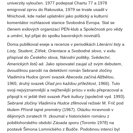
univerzity vyloučen. 1977 podepsal Chartu 77 a 1978
emigroval zprvu do Rakouska, 1979 se trvale usadil v
Mnichově, kde našel uplatnění jako politický a kulturní
komentátor rozhlasové stanice Svobodná Evropa. Stal se
členem exilových organizací PEN-klub a Společnosti pro vědy
a umění, byl přijat do spolku bavorských novinářů.
Doma publikoval eseje a recenze v periodikách
Literární listy
a
Listy, Student, Zítřek, Orientace
a
Svobodné slovo
, v exilu
přispíval do
Českého slova, Národní politiky, Svědectví,
Amerických
listů
ad. Jako spisovatel zaujal už svým debutem,
dvoudílnou parodií na detektivní román Sebrané zločiny
Vladimíra Hudce (první svazek
Abeceda začíná Alžbětou
,
1965; druhý svazek
Úřad pro každou příležitost
, 1966). Tuto
svoji nejvýznamnější a nejčtenější prózu v exilu přepracoval a
připojil k ní ještě třetí svazek
Park kultury
(společně vyd. 1993).
Sebrané zločiny
Vladimíra Hudce
zfilmoval režisér M. Frič pod
titulem
Přísně tajné premiéry
(1967). Otázku mravnosti v
dějinných zvratech H. zkoumal v historickém románu z
pobělohorského období
Zásada sporu
(Toronto 1978) na
postavě Šimona Lomnického z Budče. Podobnou intencí byl