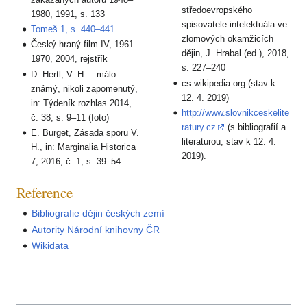
středoevropského
1980, 1991, s. 133
spisovatele-intelektuála ve
Tomeš 1, s. 440–441
zlomových okamžicích
Český hraný film IV, 1961–
dějin, J. Hrabal (ed.), 2018,
1970, 2004, rejstřík
s. 227–240
D. Hertl, V. H. – málo
cs.wikipedia.org (stav k
známý, nikoli zapomenutý,
12. 4. 2019)
in: Týdeník rozhlas 2014,
http://www.slovnikceskelite
č. 38, s. 9–11 (foto)
ratury.cz
(s bibliografií a
E. Burget, Zásada sporu V.
literaturou, stav k 12. 4.
H., in: Marginalia Historica
2019).
7, 2016, č. 1, s. 39–54
Reference
Bibliografie dějin českých zemí
Autority Národní knihovny ČR
Wikidata