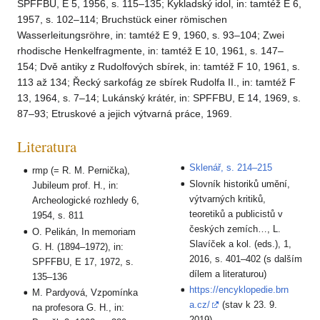
SPFFBU, E 5, 1956, s. 115–135; Kykladský idol, in: tamtéž E 6,
1957, s. 102–114; Bruchstück einer römischen
Wasserleitungsröhre, in: tamtéž E 9, 1960, s. 93–104; Zwei
rhodische Henkelfragmente, in: tamtéž E 10, 1961, s. 147–
154; Dvě antiky z Rudolfových sbírek, in: tamtéž F 10, 1961, s.
113 až 134; Řecký sarkofág ze sbírek Rudolfa II., in: tamtéž F
13, 1964, s. 7–14; Lukánský krátér, in: SPFFBU, E 14, 1969, s.
87–93; Etruskové a jejich výtvarná práce, 1969.
Literatura
Sklenář, s. 214–215
rmp (= R. M. Pernička),
Slovník historiků umění,
Jubileum prof. H., in:
výtvarných kritiků,
Archeologické rozhledy 6,
teoretiků a publicistů v
1954, s. 811
českých zemích…, L.
O. Pelikán, In memoriam
Slavíček a kol. (eds.), 1,
G. H. (1894–1972), in:
2016, s. 401–402 (s dalším
SPFFBU, E 17, 1972, s.
dílem a literaturou)
135–136
https://encyklopedie.brn
M. Pardyová, Vzpomínka
a.cz/
(stav k 23. 9.
na profesora G. H., in:
2019)