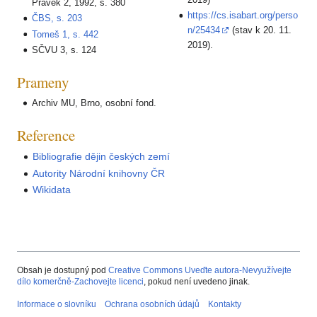
Pravěk 2, 1992, s. 380
https://cs.isabart.org/perso
ČBS, s. 203
n/25434
(stav k 20. 11.
Tomeš 1, s. 442
2019).
SČVU 3, s. 124
Prameny
Archiv MU, Brno, osobní fond.
Reference
Bibliografie dějin českých zemí
Autority Národní knihovny ČR
Wikidata
Obsah je dostupný pod
Creative Commons Uveďte autora-Nevyužívejte
dílo komerčně-Zachovejte licenci
, pokud není uvedeno jinak.
Informace o slovníku
Ochrana osobních údajů
Kontakty