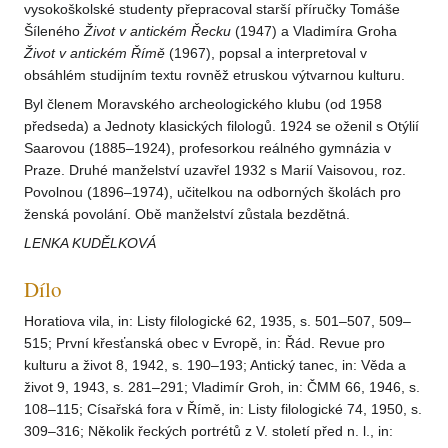
vysokoškolské studenty přepracoval starší příručky Tomáše
Šíleného
Život v antickém Řecku
(1947) a Vladimíra Groha
Život v antickém Římě
(1967), popsal a interpretoval v
obsáhlém studijním textu rovněž etruskou výtvarnou kulturu.
Byl členem Moravského archeologického klubu (od 1958
předseda) a Jednoty klasických filologů. 1924 se oženil s Otýlií
Saarovou (1885–1924), profesorkou reálného gymnázia v
Praze. Druhé manželství uzavřel 1932 s Marií Vaisovou, roz.
Povolnou (1896–1974), učitelkou na odborných školách pro
ženská povolání. Obě manželství zůstala bezdětná.
LENKA KUDĚLKOVÁ
Dílo
Horatiova vila, in: Listy filologické 62, 1935, s. 501–507, 509–
515; První křesťanská obec v Evropě, in: Řád. Revue pro
kulturu a život 8, 1942, s. 190–193; Antický tanec, in: Věda a
život 9, 1943, s. 281–291; Vladimír Groh, in: ČMM 66, 1946, s.
108–115; Císařská fora v Římě, in: Listy filologické 74, 1950, s.
309–316; Několik řeckých portrétů z V. století před n. l., in: