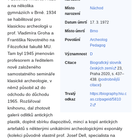
a na několika
Místo
Náchod
gymnáziích v Brně. 1934
narození
se habilitoval pro
Datum úmrtí
17. 3. 1972
klasickou archeologii u
Místo úmrtí
Brno
prof. Vladimíra Groha a
Františka Novotného na
Povolání
Archeolog‎
Pedagog‎
Filozofické fakultě MU.
Tam byl 1945 jmenován
Významnost
D
profesorem a ředitelem
Citace
Biografický slovník
nově založeného
českých zemí
23,
samostatného semináře
Praha 2020, s. 437–
438. (
podrobnější
klasické archeologie, v
citace
)
němž působil až do
Trvalý
https://biography.hiu.c
odchodu do důchodu
odkaz
as.cz/pageid/5810
1965. Rozšiřoval
2
knihovnu, dal zhotovit
galerii odlitků antických
plastik, doplnit sbírku diapozitivů, mincí a kopií antických
artefaktů s některými unikátními archeologickými exponáty
(kolekci původně vlastnil prof. Josef Dell, specialista na