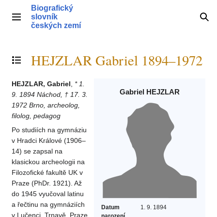
Přeskočit
Biografický
na
slovník
Hlavní menu
Hle
obsah
českých zemí
HEJZLAR Gabriel 1894–1972
Přepnout obsah
HEJZLAR, Gabriel
,
* 1.
Gabriel HEJZLAR
9. 1894 Náchod, † 17. 3.
1972 Brno, archeolog,
filolog, pedagog
Po studiích na gymnáziu
v Hradci Králové (1906–
14) se zapsal na
klasickou archeologii na
Filozofické fakultě UK v
Praze (PhDr. 1921). Až
do 1945 vyučoval latinu
a řečtinu na gymnáziích
Datum
1. 9. 1894
v Lučenci, Trnavě, Praze
narození