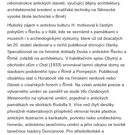
rekonstrukce antických staveb, vyučující dějiny architektury,
architektonické kreslení a malířské techniky na Německé
vysoké škole technické v Brně).
Hluboký zájem o antickou kulturu H. motivoval k častým
pobytům v Řecku a v Itálii, kde se seznámil s památkami v
muzeích i s archeologickými výzkumy, které už od dvacátých
let 20. století sledoval a o nichž publikoval shrnující články.
Specializoval se na hmotné doklady života v antickém Řecku a
Římě, zvláště na architekturu. V habilitačním spisu
Obytný a
obchodní dům v Ostii
(1933) srovnával tamní obytné domy se
stavbami podobného typu v Římě a Pompejích. Publikoval
obsáhlou stať o Horatiově vile na římském venkově nebo
článek o císařských forech v Římě. Na vztah antické poezie a
výtvarného umění se zaměřil ve studii
Vliv Ovidiových
Metamorfós na výtvarné umění
, pojednal o antických
památkách ve sbírkách Rudolfa II. Více než čtyři desítky
převážně materiálových příspěvků věnoval řecké plastice,
antickým ilustracím a karikatuře, portrétu nebo uměleckému
řemeslu, antickému tanečnímu umění a jeho odrazu ve tvorbě
tanečnice Isadory Duncanové. Pro středoškolské a