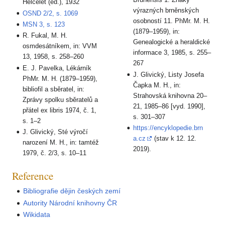
Helcelet (ed.), 1932
výrazných brněnských
OSND 2/2, s. 1069
osobností 11. PhMr. M. H.
MSN 3, s. 123
(1879–1959), in:
R. Fukal, M. H.
Genealogické a heraldické
osmdesátníkem, in: VVM
informace 3, 1985, s. 255–
13, 1958, s. 258–260
267
E. J. Pavelka, Lékárník
J. Glivický, Listy Josefa
PhMr. M. H. (1879–1959),
Čapka M. H., in:
bibliofil a sběratel, in:
Strahovská knihovna 20–
Zprávy spolku sběratelů a
21, 1985–86 [vyd. 1990],
přátel ex libris 1974, č. 1,
s. 301–307
s. 1–2
https://encyklopedie.brn
J. Glivický, Sté výročí
a.cz
(stav k 12. 12.
narození M. H., in: tamtéž
2019).
1979, č. 2/3, s. 10–11
Reference
Bibliografie dějin českých zemí
Autority Národní knihovny ČR
Wikidata