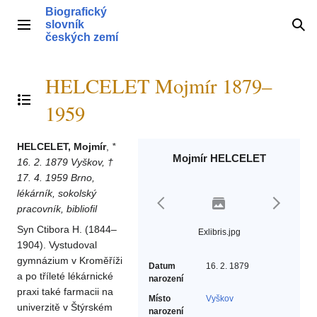
Přeskočit
Biografický
na
slovník
Hlavní menu
Hle
obsah
českých zemí
HELCELET Mojmír 1879–
Přepnout obsah
1959
HELCELET, Mojmír
,
*
Mojmír HELCELET
16. 2. 1879 Vyškov, †
17. 4. 1959 Brno,
lékárník, sokolský
pracovník, bibliofil
Syn Ctibora H. (1844–
Exlibris.jpg
1904). Vystudoval
gymnázium v Kroměříži
Datum
16. 2. 1879
a po tříleté lékárnické
narození
praxi také farmacii na
Místo
Vyškov
univerzitě v Štýrském
narození