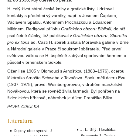
až do 1938, kdy odešel do penze.
H. celý život sbíral české knihy a grafické listy. Udržoval
kontakty s předními výtvarníky, např. s Josefem Čapkem,
Václavem Špálou, Antonínem Procházkou a Eduardem
Milénem. Redigoval přílohu
Grafického obzoru Bibliofil
, do níž
psal četné články, též publikoval v
Grafickém obzoru
,
Sborníku
pro ex libris
ad. Části H. sbírek získala Moravská galerie v Brně
a Národní galerie v Praze či soukromí sběratelé. Před první
světovou válkou se H. úspěšně zabýval sportovním šermem a
působil v brněnském Sokole.
Oženil se 1905 v Olomouci s Arnoštkou (1883–1976), dcerou
lékárníka Arnošta Schwaba z Tovačova. Spolu měli dceru Evu
(1907–1978), provd. Weinbergerovou, v druhém manželství
Novákovou, která se rovněž živila farmacií. Byl pohřben na
židenickém hřbitově, náhrobek je dílem Františka Bílka.
PAVEL CIBULKA
Literatura
J. L. Bílý, Heraldika
Dopisy otce synovi, J.
Brunensis 1. Znaky