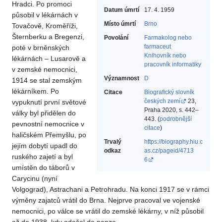
Hradci. Po promoci
Datum úmrtí
17. 4. 1959
působil v lékárnách v
Místo úmrtí
Brno
Tovačově, Kroměříži,
Šternberku a Bregenzi,
Povolání
Farmakolog nebo
farmaceut‎
poté v brněnských
Knihovník nebo
lékárnách – Lusarově a
pracovník informatiky‎
v zemské nemocnici,
Významnost
D
1914 se stal zemským
lékárníkem. Po
Citace
Biografický slovník
českých zemí
23,
vypuknutí první světové
Praha 2020, s. 442–
války byl přidělen do
443. (
podrobnější
pevnostní nemocnice v
citace
)
haličském Přemyšlu, po
Trvalý
https://biography.hiu.c
jejím dobytí upadl do
odkaz
as.cz/pageid/4713
ruského zajetí a byl
6
umístěn do táborů v
Carycinu (nyní
Volgograd), Astrachani a Petrohradu. Na konci 1917 se v rámci
výměny zajatců vrátil do Brna. Nejprve pracoval ve vojenské
nemocnici, po válce se vrátil do zemské lékárny, v níž působil