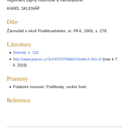
regionální zájmy historické a národopisné.
KAREL SKLENÁŘ
Dílo
Žároviště v okolí Poděbradském, in: PA 6, 1865, s. 278.
Literatura
Sklenář, s. 216
http://www.payne.cz/3xS43787/HellichJindrich.htm
(stav k 7.
6. 2019).
Prameny
Polabské muzeum, Poděbrady, osobní fond.
Reference