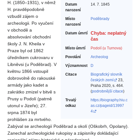
H. (1850–1931), v němž
Datum
14. 7. 1845
H. pravděpodobně
narození
vzbudil zájem o
Místo
Poděbrady
archeologii. Po vyučení
narození
v obchodě a
Chyba: neplatný
Datum úmrtí
absolvování obchodní
čas
školy J. N. Kheila v
Místo úmrtí
Podolí (u Turnova)
Praze byl od 1862
Povolání
Archeolog‎
úředníkem cukrovaru v
Libněvsi (u Poděbrad). V
Významnost
D
květnu 1866 vstoupil
Citace
Biografický slovník
dobrovolně do rakouské
českých zemí
23,
armády jako kadet a
Praha 2020, s. 464.
(
podrobnější citace
)
zakrátko zmizel v bitvě s
Prusy u Podolí (patrně
Trvalý
https://biography.hiu.c
utonul v Jizeře); 27.
odkaz
as.cz/pageid/13997
4
srpna 1874 byl
prohlášen za mrtvého.
Zabýval se archeologií Poděbrad a okolí (Oškobrh, Opolany).
Zanechal archeologické rukopisy a zápisníky dokládající