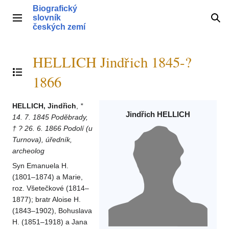
Přeskočit
Biografický
na
slovník
Hlavní menu
Hle
obsah
českých zemí
HELLICH Jindřich 1845-?
Přepnout obsah
1866
HELLICH, Jindřich
,
*
Jindřich HELLICH
14. 7. 1845 Poděbrady,
† ? 26. 6. 1866 Podolí (u
Turnova), úředník,
archeolog
Syn Emanuela H.
(1801–1874) a Marie,
roz. Všetečkové (1814–
1877); bratr Aloise H.
(1843–1902), Bohuslava
H. (1851–1918) a Jana