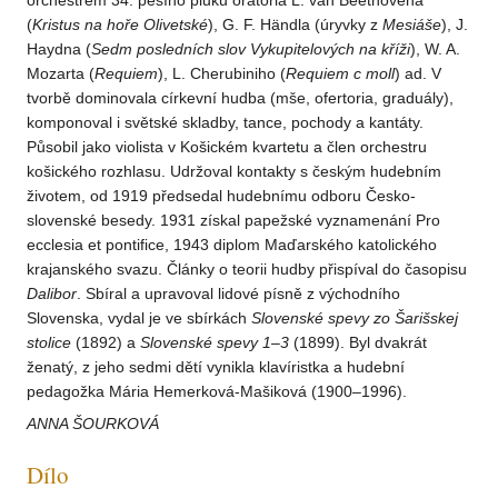
orchestrem 34. pěšího pluku oratoria L. van Beethovena
(
Kristus na hoře Olivetské
), G. F. Händla (úryvky z
Mesiáše
), J.
Haydna (
Sedm posledních slov Vykupitelových na kříži
), W. A.
Mozarta (
Requiem
), L. Cherubiniho (
Requiem c moll
) ad. V
tvorbě dominovala církevní hudba (mše, ofertoria, graduály),
komponoval i světské skladby, tance, pochody a kantáty.
Působil jako violista v Košickém kvartetu a člen orchestru
košického rozhlasu. Udržoval kontakty s českým hudebním
životem, od 1919 předsedal hudebnímu odboru Česko-
slovenské besedy. 1931 získal papežské vyznamenání Pro
ecclesia et pontifice, 1943 diplom Maďarského katolického
krajanského svazu. Články o teorii hudby přispíval do časopisu
Dalibor
. Sbíral a upravoval lidové písně z východního
Slovenska, vydal je ve sbírkách
Slovenské spevy zo Šarišskej
stolice
(1892) a
Slovenské spevy 1–3
(1899). Byl dvakrát
ženatý, z jeho sedmi dětí vynikla klavíristka a hudební
pedagožka Mária Hemerková-Mašiková (1900–1996).
ANNA ŠOURKOVÁ
Dílo