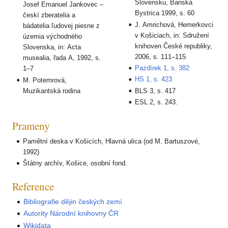
Slovensku, Banská
Josef Emanuel Jankovec –
Bystrica 1999, s. 60
českí zberatelia a
J. Amrichová, Hemerkovci
bádatelia ľudovej piesne z
v Košiciach, in: Sdružení
územia východného
knihoven České republiky,
Slovenska, in: Acta
2006, s. 111–115
musealia, řada A, 1992, s.
Pazdírek 1, s. 382
1–7
HS 1, s. 423
M. Potemrová,
Muzikantská rodina
BLS 3, s. 417
ESL 2, s. 243.
Prameny
Pamětní deska v Košicích, Hlavná ulica (od M. Bartuszové,
1992)
Štátny archív, Košice, osobní fond.
Reference
Bibliografie dějin českých zemí
Autority Národní knihovny ČR
Wikidata