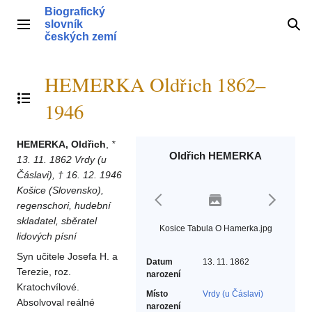
Přeskočit
Biografický
na
slovník
Hlavní menu
Hle
obsah
českých zemí
HEMERKA Oldřich 1862–
Přepnout obsah
1946
HEMERKA, Oldřich
,
*
Oldřich HEMERKA
13. 11. 1862 Vrdy (u
Čáslavi), † 16. 12. 1946
Košice (Slovensko),
regenschori, hudební
skladatel, sběratel
Kosice Tabula O Hamerka.jpg
lidových písní
Syn učitele Josefa H. a
Datum
13. 11. 1862
Terezie, roz.
narození
Kratochvílové.
Místo
Vrdy (u Čáslavi)
Absolvoval reálné
narození