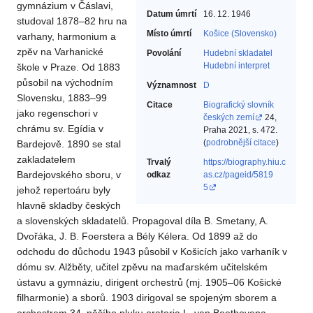
gymnázium v Čáslavi,
Datum úmrtí
16. 12. 1946
studoval 1878–82 hru na
Místo úmrtí
Košice (Slovensko)
varhany, harmonium a
zpěv na Varhanické
Povolání
Hudební skladatel‎
Hudební interpret‎
škole v Praze. Od 1883
působil na východním
Významnost
D
Slovensku, 1883–99
Citace
Biografický slovník
jako regenschori v
českých zemí
24,
chrámu sv. Egídia v
Praha 2021, s. 472.
(
podrobnější citace
)
Bardejově. 1890 se stal
zakladatelem
Trvalý
https://biography.hiu.c
Bardejovského sboru, v
odkaz
as.cz/pageid/5819
5
jehož repertoáru byly
hlavně skladby českých
a slovenských skladatelů. Propagoval díla B. Smetany, A.
Dvořáka, J. B. Foerstera a Bély Kélera. Od 1899 až do
odchodu do důchodu 1943 působil v Košicích jako varhaník v
dómu sv. Alžběty, učitel zpěvu na maďarském učitelském
ústavu a gymnáziu, dirigent orchestrů (mj. 1905–06 Košické
filharmonie) a sborů. 1903 dirigoval se spojeným sborem a