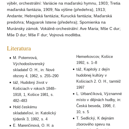
výběr, orchestrální: Variácie na maďarskú hymnu, 1903; Tretia
maďarská fantázia, 1909; Na výšine (předehra), 1913;
Andante; Hebrejská fantázia; Kurucká fantázia; Maďarská
predohra; Magyarok Istene (předehra); Spomienka na
Muránsky zámok. Vokálně-orchestrální: Ave Maria; Mše C dur;
Mše D dur; Mše F dur; Vojnová modlitba.
Literatura
Hemerkovcov, Košice
M. Potemrová,
1992, s. 1–8
Východoslovenský
táž, Kapitoly z dejín
skladateľ O. H., in: Nové
hudobnej kultúry v
obzory 4, 1962, s. 255–290
Košiciach 2. O. H., tamtéž
táž, Hudobný život v
1997
Košiciach v rokoch 1848–
L. Urbančíková, Významné
1918, 1, Košice 1981, s.
místo v dějinách hudby, in:
482–483
Česká beseda, 1998, č.
Hold českému
10, s. 5
skladateľovi, in: Katolický
T. Sedlický, K dejinám
týdeník 3, 1992, s. 4
zborového spevu na
E. Marenčinová, O. H. a