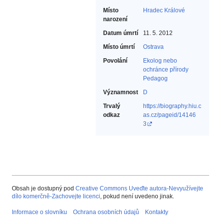
Místo
Hradec Králové
narození
Datum úmrtí
11. 5. 2012
Místo úmrtí
Ostrava
Povolání
Ekolog nebo
ochránce přírody‎
Pedagog‎
Významnost
D
Trvalý
https://biography.hiu.c
odkaz
as.cz/pageid/14146
3
Obsah je dostupný pod
Creative Commons Uveďte autora-Nevyužívejte
dílo komerčně-Zachovejte licenci
, pokud není uvedeno jinak.
Informace o slovníku
Ochrana osobních údajů
Kontakty