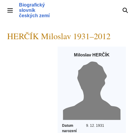
Přeskočit
Biografický
na
slovník
Hlavní menu
Hle
obsah
českých zemí
HERČÍK Miloslav 1931–2012
Miloslav HERČÍK
Datum
9. 12. 1931
narození