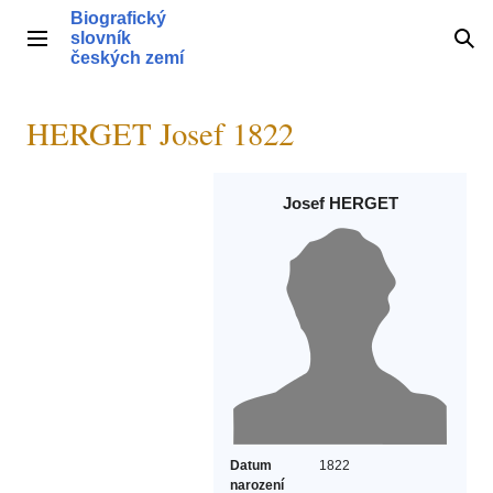
Přeskočit
Biografický
na
slovník
Hlavní menu
Hle
obsah
českých zemí
HERGET Josef 1822
Josef HERGET
Datum
1822
narození