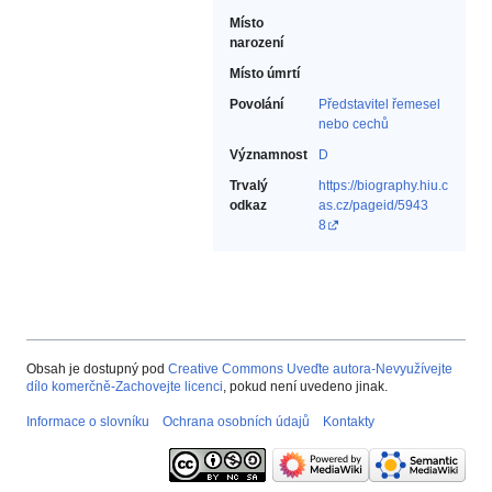
Místo
narození
Místo úmrtí
Povolání
Představitel řemesel
nebo cechů‎
Významnost
D
Trvalý
https://biography.hiu.c
odkaz
as.cz/pageid/5943
8
Obsah je dostupný pod
Creative Commons Uveďte autora-Nevyužívejte
dílo komerčně-Zachovejte licenci
, pokud není uvedeno jinak.
Informace o slovníku
Ochrana osobních údajů
Kontakty