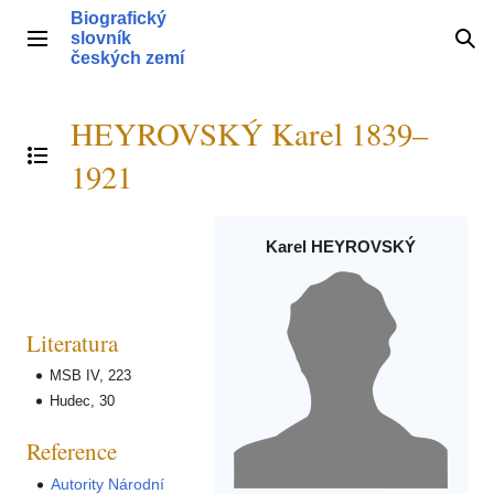
Přeskočit
Biografický
na
slovník
Hlavní menu
Hle
obsah
českých zemí
HEYROVSKÝ Karel 1839–
Přepnout obsah
1921
Karel HEYROVSKÝ
Literatura
MSB IV, 223
Hudec, 30
Reference
Autority Národní