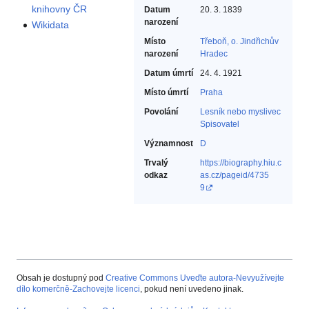
knihovny ČR
Datum
20. 3. 1839
narození
Wikidata
Místo
Třeboň, o. Jindřichův
narození
Hradec
Datum úmrtí
24. 4. 1921
Místo úmrtí
Praha
Povolání
Lesník nebo myslivec‎
Spisovatel‎
Významnost
D
Trvalý
https://biography.hiu.c
odkaz
as.cz/pageid/4735
9
Obsah je dostupný pod
Creative Commons Uveďte autora-Nevyužívejte
dílo komerčně-Zachovejte licenci
, pokud není uvedeno jinak.