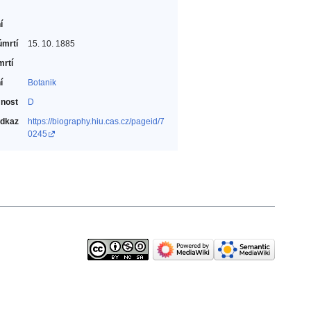
í
úmrtí
15. 10. 1885
mrtí
í
Botanik‎
nost
D
odkaz
https://biography.hiu.cas.cz/pageid/7
0245