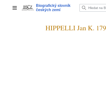
Přeskočit
Biografický slovník
na
Hlavní menu
českých zemí
obsah
HIPPELLI Jan K. 17