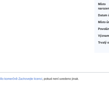
Místo
narozen
Datum 
Místo ú
Povolán
Význam
Trvalý 
lo komerčně-Zachovejte licenci
, pokud není uvedeno jinak.