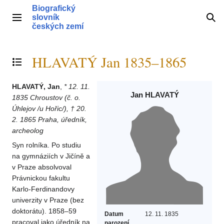
Přeskočit
Biografický
na
slovník
Hlavní menu
Hle
obsah
českých zemí
HLAVATÝ Jan 1835–1865
Přepnout obsah
HLAVATÝ, Jan
,
* 12. 11.
Jan HLAVATÝ
1835 Chroustov (č. o.
Úhlejov /u Hořic/), † 20.
2. 1865 Praha, úředník,
archeolog
Syn rolníka. Po studiu
na gymnáziích v Jičíně a
v Praze absolvoval
Právnickou fakultu
Karlo-Ferdinandovy
univerzity v Praze (bez
doktorátu). 1858–59
Datum
12. 11. 1835
pracoval jako úředník na
narození