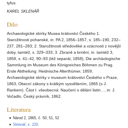
tyfus.
KAREL SKLENÁŘ
Dílo
Archaeologické sbírky Musea království Českého 1.
Starožitnosti pohanské, in: PA 2, 1856–1857, s. 185–190, 232–
237, 281–283; 2. Starožitnosti středověké a vzácnosti z novější
doby, tamtéž, s. 329–333; 3. Zbraně a brnění, in: tamtéž 3,
1858, s. 41–42, 90–93 (též separát, 1858); Die archäologische
Sammlung im Museum des Königreiches Böhmen zu Prag.
Erste Abtheilung: Heidnische Alterthümer, 1859;
Archaeologické sbírky v museum království Českého v Praze,
1863; Obecní zákony s krátkým vysvětlením, 1865 (s J.
Rankem). Část I. všeobecná: Naučení o dělání listin…, in: J.
Vočadlo, Český právník, 1862.
Literatura
Národ 2, 1865, č. 50, 51, 52
Sklenář, s. 220
.