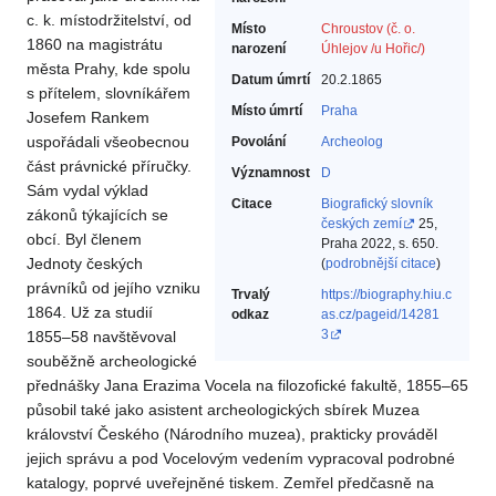
c. k. místodržitelství, od
Místo
Chroustov (č. o.
1860 na magistrátu
narození
Úhlejov /u Hořic/)
města Prahy, kde spolu
Datum úmrtí
20.2.1865
s přítelem, slovníkářem
Místo úmrtí
Praha
Josefem Rankem
uspořádali všeobecnou
Povolání
Archeolog‎
část právnické příručky.
Významnost
D
Sám vydal výklad
Citace
Biografický slovník
zákonů týkajících se
českých zemí
25,
obcí. Byl členem
Praha 2022, s. 650.
Jednoty českých
(
podrobnější citace
)
právníků od jejího vzniku
Trvalý
https://biography.hiu.c
1864. Už za studií
odkaz
as.cz/pageid/14281
3
1855–58 navštěvoval
souběžně archeologické
přednášky Jana Erazima Vocela na filozofické fakultě, 1855–65
působil také jako asistent archeologických sbírek Muzea
království Českého (Národního muzea), prakticky prováděl
jejich správu a pod Vocelovým vedením vypracoval podrobné
katalogy, poprvé uveřejněné tiskem. Zemřel předčasně na