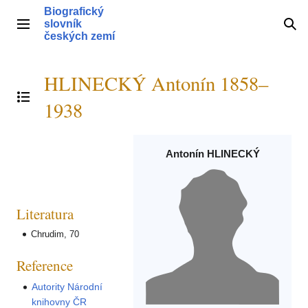
Přeskočit
Biografický
na
slovník
Hlavní menu
Hle
obsah
českých zemí
HLINECKÝ Antonín 1858–
Přepnout obsah
1938
Antonín HLINECKÝ
Literatura
Chrudim, 70
Reference
Autority Národní
knihovny ČR