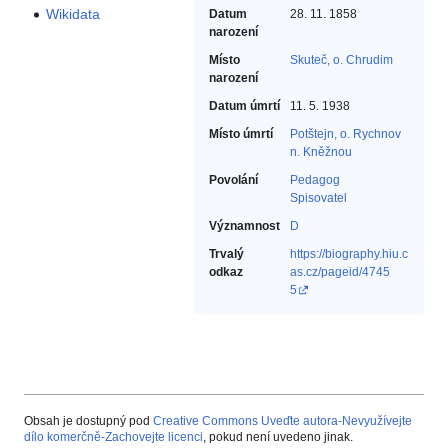
Wikidata
Datum
28. 11. 1858
narození
Místo
Skuteč, o. Chrudim
narození
Datum úmrtí
11. 5. 1938
Místo úmrtí
Potštejn, o. Rychnov
n. Kněžnou
Povolání
Pedagog‎
Spisovatel‎
Významnost
D
Trvalý
https://biography.hiu.c
odkaz
as.cz/pageid/4745
5
Obsah je dostupný pod
Creative Commons Uveďte autora-Nevyužívejte
dílo komerčně-Zachovejte licenci
, pokud není uvedeno jinak.