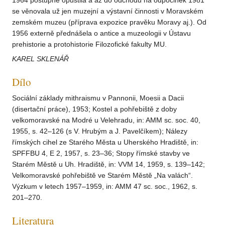
1964 postupně opustila a až do odchodu na odpočinek 1981
se věnovala už jen muzejní a výstavní činnosti v Moravském
zemském muzeu (příprava expozice pravěku Moravy aj.). Od
1956 externě přednášela o antice a muzeologii v Ústavu
prehistorie a protohistorie Filozofické fakulty MU.
KAREL SKLENÁŘ
Dílo
Sociální základy mithraismu v Pannonii, Moesii a Dacii
(disertační práce), 1953; Kostel a pohřebiště z doby
velkomoravské na Modré u Velehradu, in: AMM sc. soc. 40,
1955, s. 42–126 (s V. Hrubým a J. Pavelčíkem); Nálezy
římských cihel ze Starého Města u Uherského Hradiště, in:
SPFFBU 4, E 2, 1957, s. 23–36; Stopy římské stavby ve
Starém Městě u Uh. Hradiště, in: VVM 14, 1959, s. 139–142;
Velkomoravské pohřebiště ve Starém Městě „Na valách“.
Výzkum v letech 1957–1959, in: AMM 47 sc. soc., 1962, s.
201–270.
Literatura