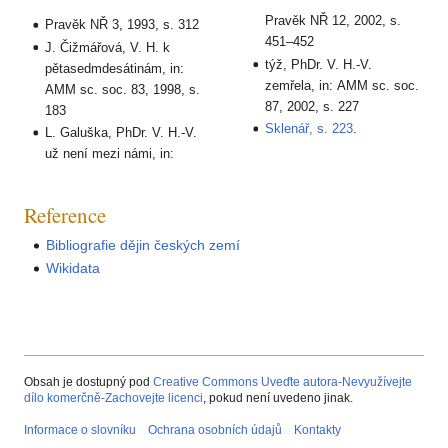
Pravěk NŘ 12, 2002, s.
Pravěk NŘ 3, 1993, s. 312
451–452
J. Čižmářová, V. H. k
týž, PhDr. V. H.-V.
pětasedmdesátinám, in:
zemřela, in: AMM sc. soc.
AMM sc. soc. 83, 1998, s.
87, 2002, s. 227
183
Sklenář, s. 223
.
L. Galuška, PhDr. V. H.-V.
už není mezi námi, in:
Reference
Bibliografie dějin českých zemí
Wikidata
Obsah je dostupný pod
Creative Commons Uveďte autora-Nevyužívejte
dílo komerčně-Zachovejte licenci
, pokud není uvedeno jinak.
Informace o slovníku
Ochrana osobních údajů
Kontakty