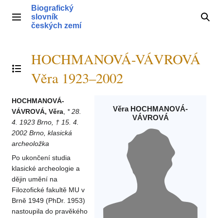
Přeskočit
Biografický
na
slovník
Hlavní menu
Hle
obsah
českých zemí
HOCHMANOVÁ-VÁVROVÁ
Přepnout obsah
Věra 1923–2002
HOCHMANOVÁ-
Věra HOCHMANOVÁ-
VÁVROVÁ, Věra
,
* 28.
VÁVROVÁ
4. 1923 Brno, † 15. 4.
2002 Brno, klasická
archeoložka
Po ukončení studia
klasické archeologie a
dějin umění na
Filozofické fakultě MU v
Brně 1949 (PhDr. 1953)
nastoupila do pravěkého