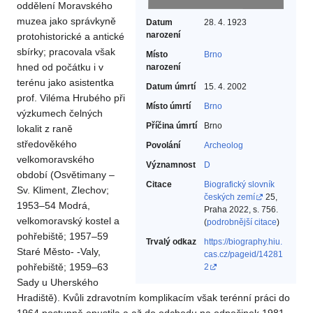
oddělení Moravského
muzea jako správkyně
Datum
28. 4. 1923
narození
protohistorické a antické
sbírky; pracovala však
Místo
Brno
hned od počátku i v
narození
terénu jako asistentka
Datum úmrtí
15. 4. 2002
prof. Viléma Hrubého při
Místo úmrtí
Brno
výzkumech čelných
Příčina úmrtí
Brno
lokalit z raně
středověkého
Povolání
Archeolog‎
velkomoravského
Významnost
D
období (Osvětimany –
Citace
Biografický slovník
Sv. Kliment, Zlechov;
českých zemí
25,
1953–54 Modrá,
Praha 2022, s. 756.
velkomoravský kostel a
(
podrobnější citace
)
pohřebiště; 1957–59
Trvalý odkaz
https://biography.hiu.
Staré Město- -Valy,
cas.cz/pageid/14281
pohřebiště; 1959–63
2
Sady u Uherského
Hradiště). Kvůli zdravotním komplikacím však terénní práci do