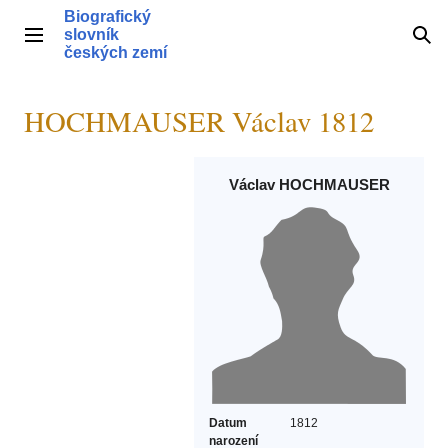
Přeskočit
Biografický
na
slovník
Hlavní menu
Hle
obsah
českých zemí
HOCHMAUSER Václav 1812
Václav HOCHMAUSER
Datum
1812
narození