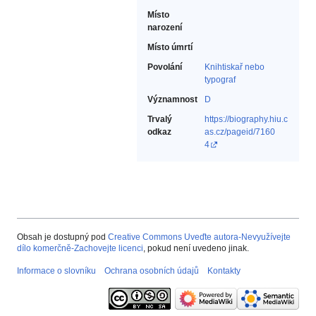
Místo
narození
Místo úmrtí
Povolání
Knihtiskař nebo
typograf‎
Významnost
D
Trvalý
https://biography.hiu.c
odkaz
as.cz/pageid/7160
4
Obsah je dostupný pod
Creative Commons Uveďte autora-Nevyužívejte
dílo komerčně-Zachovejte licenci
, pokud není uvedeno jinak.
Informace o slovníku
Ochrana osobních údajů
Kontakty