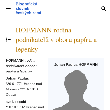
Přeskočit
Biografický
na
slovník
Hlavní menu
Hle
obsah
českých zemí
HOFMANN rodina
podnikatelů v oboru papíru a
Přepnout obsah
lepenky
HOFMANN,
rodina
Johan Paulus HOFMANN
podnikatelů v oboru
papíru a lepenky
Johan Paulus
*26.6.1771 Hradec nad
Moravicí †21.6.1819
Opava
syn
Leopold
*10.10.1792 Hradec nad