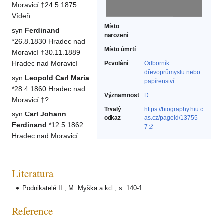
Moravicí †24.5.1875
Vídeň
Místo
syn
Ferdinand
narození
*26.8.1830 Hradec nad
Místo úmrtí
Moravicí †30.11.1889
Hradec nad Moravicí
Povolání
Odborník
dřevoprůmyslu nebo
syn
Leopold Carl Maria
papírenství‎
*28.4.1860 Hradec nad
Významnost
D
Moravicí †?
Trvalý
https://biography.hiu.c
syn
Carl Johann
odkaz
as.cz/pageid/13755
Ferdinand
*12.5.1862
7
Hradec nad Moravicí
Literatura
Podnikatelé II., M. Myška a kol., s. 140-1
Reference