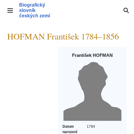
Přeskočit
Biografický
na
slovník
Hlavní menu
Hle
obsah
českých zemí
HOFMAN František 1784–1856
František HOFMAN
Datum
1784
narození