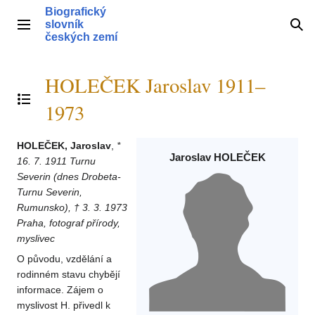
Přeskočit
Biografický
na
slovník
Hlavní menu
Hle
obsah
českých zemí
HOLEČEK Jaroslav 1911–
Přepnout obsah
1973
HOLEČEK, Jaroslav
,
*
Jaroslav HOLEČEK
16. 7. 1911 Turnu
Severin (dnes Drobeta-
Turnu Severin,
Rumunsko), † 3. 3. 1973
Praha, fotograf přírody,
myslivec
O původu, vzdělání a
rodinném stavu chybějí
informace. Zájem o
myslivost H. přivedl k