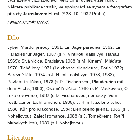
vycházely v cizojazyčných verzích a rovněž v zahraničí.
Některé publikace vznikly ve spolupráci se synem a fotografem
přírody
Jaroslavem H. ml
. (* 23. 10. 1932 Praha).
LENKA KUDĚLKOVÁ
Dílo
výběr: V srdci přírody, 1961; Ein Jägerparadies, 1962; Ein
Paradies für Jäger, 1967 (s K. Vintikou, další vyd. Hanau
1969); Sivá vlčica, Bratislava 1968 (s M. Krnem); Mláďata,
1970; Tiché lovy, 1971 (La chasse silencieuse, Paris 1972);
Barevné léto, 1974 (s J. H. ml., další vyd. 1978, 1983);
Povídání s liškou, 1978 (s D. Fischerovou, Plaudereien mit
dem Fuchs, 1983); Osamělá vlčice, 1980 (s M. Vackovou); O
rezaté veverce, 1982 (s D. Fischerovou, německy: Vom
rostbraunen Eichhörnchen, 1985). J. H. ml.: Zelené ticho,
1980; Kůň pro Krakonoše, 1984; Den bílého jelena, 1985 (s I.
Nohejlovou); Zaječí romance, 1988 (s J. Tomečkem); Rytíři
hlubokých lesů, 1989 (s I. Nohejlovou).
Literatura