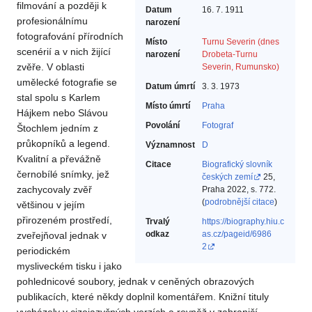
filmování a později k
Datum
16. 7. 1911
profesionálnímu
narození
fotografování přírodních
Místo
Turnu Severin (dnes
scenérií a v nich žijící
narození
Drobeta-Turnu
zvěře. V oblasti
Severin, Rumunsko)
umělecké fotografie se
Datum úmrtí
3. 3. 1973
stal spolu s Karlem
Místo úmrtí
Praha
Hájkem nebo Slávou
Povolání
Fotograf‎
Štochlem jedním z
průkopníků a legend.
Významnost
D
Kvalitní a převážně
Citace
Biografický slovník
černobílé snímky, jež
českých zemí
25,
zachycovaly zvěř
Praha 2022, s. 772.
(
podrobnější citace
)
většinou v jejím
přirozeném prostředí,
Trvalý
https://biography.hiu.c
odkaz
as.cz/pageid/6986
zveřejňoval jednak v
2
periodickém
mysliveckém tisku i jako
pohlednicové soubory, jednak v ceněných obrazových
publikacích, které někdy doplnil komentářem. Knižní tituly